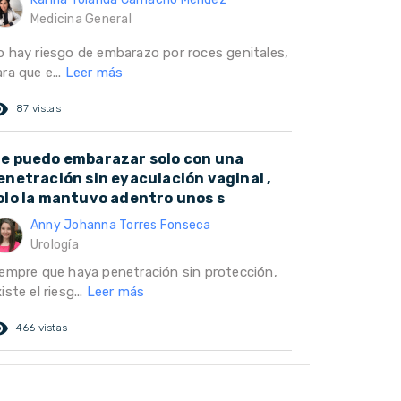
Medicina General
o hay riesgo de embarazo por roces genitales,
ra que e...
Leer más
ed_eye
87 vistas
e puedo embarazar solo con una
enetración sin eyaculación vaginal ,
olo la mantuvo adentro unos s
Anny Johanna Torres Fonseca
Urología
iempre que haya penetración sin protección,
iste el riesg...
Leer más
ed_eye
466 vistas