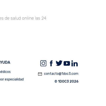
s de salud online las 24
AYUDA
édicos
mail_outline
contacto@1doc3.com
or especialidad
© 1DOC3 2026