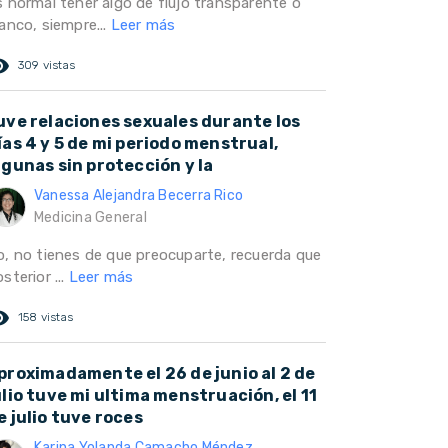
s normal tener algo de flujo transparente o
anco, siempre...
Leer más
ed_eye
309 vistas
uve relaciones sexuales durante los
ías 4 y 5 de mi periodo menstrual,
lgunas sin protección y la
Vanessa Alejandra Becerra Rico
Medicina General
o, no tienes de que preocuparte, recuerda que
sterior ...
Leer más
ed_eye
158 vistas
proximadamente el 26 de junio al 2 de
ulio tuve mi ultima menstruación, el 11
e julio tuve roces
Karina Yolanda Camacho Méndez