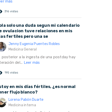
eer más
ed_eye
316 vistas
ola solo una duda segun mi calendario
e ovulacion tuve relaciones en mis
ias fertiles pero una se
Jenny Eugenia Puentes Robles
Medicina General
i, posterior a la ingesta de una postday hay
teración del...
Leer más
ed_eye
195 vistas
stoy en mis días fértiles, ¿es normal
ener flujo blanco?
Lorena Pabón Duarte
Medicina interna