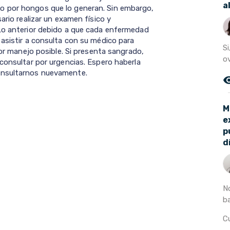
a
o por hongos que lo generan. Sin embargo,
ario realizar un examen físico y
 Lo anterior debido a que cada enfermedad
 asistir a consulta con su médico para
Si
jor manejo posible. Si presenta sangrado,
ov
consultar por urgencias. Espero haberla
onsultarnos nuevamente.
remove_r
M
e
p
d
N
ba
Cu