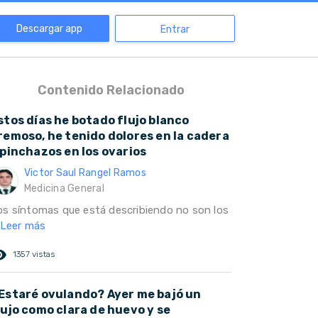
Descargar app
Entrar
Contenido Relacionado
stos días he botado flujo blanco
remoso, he tenido dolores en la cadera
 pinchazos en los ovarios
Victor Saul Rangel Ramos
Medicina General
os síntomas que está describiendo no son los
Leer más
ed_eye
1357 vistas
Estaré ovulando? Ayer me bajó un
lujo como clara de huevo y se