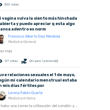
ed_eye
300 vistas
i vagina vulva la siento más hinchada
 abierta y puedo apreciar q esta algo
lanca adentro es norm
Francisco Alberto Díaz Mendiola
Medicina General
eer más
ed_eye
volunteer_activism
127 vistas
Útil para 1 persona(s)
uve relaciones sexuales el 1 de mayo,
egún mi calendario menstrual estaba
n mis días fértiles por
Lorena Pabón Duarte
Medicina interna
 hubo una correcta utilización del condón y ...