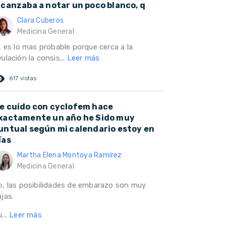
lcanzaba a notar un poco blanco, q
Clara Cuberos
Medicina General
, es lo mas probable porque cerca a la
ulación la consis...
Leer más
ed_eye
617 vistas
e cuido con cyclofem hace
xactamente un año he Sido muy
untual según mi calendario estoy en
ías
Martha Elena Montoya Ramírez
Medicina General
o, las posibilidades de embarazo son muy
jas.
...
Leer más