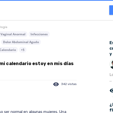
ología
o Vaginal Anormal
Infecciones
Dolor Abdominal Agudo
E
c
Calendario
+5
y
 mi calendario estoy en mis días
L
...
visibility
342 vistas
remove_r
¿
f
luso ser normal en algunas mujeres. Una