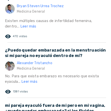
Bryan Steven Urrea Trochez
Medicina General
Existen múltiples causas de infertilidad femenina,
dentro...
Leer más
remove_red_eye
470 vistas
¿Puedo quedar embarazada en la menstruación
si mi pareja no eyaculó dentro de mí?
Alexander Tristancho
Medicina General
No. Para que exista embarazo es necesario que exista
eyacula...
Leer más
remove_red_eye
1381 vistas
mi pareja eyaculó fuera de mi pero en mi vagina,
¿puedo quedar embarazada? si los fluidos