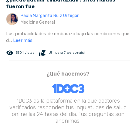
fueron fue
Paula Margarita Ruiz Ortegon
Medicina General
Las probabilidades de embarazo bajo las condiciones que
d...
Leer más
remove_red_eye
volunteer_activism
5301 vistas
Útil para 7 persona(s)
¿Qué hacemos?
1DOC3 es la plataforma en la que doctores
verificados responden tus inquietudes de salud
online las 24 horas del día. Tus preguntas son
anónimas.