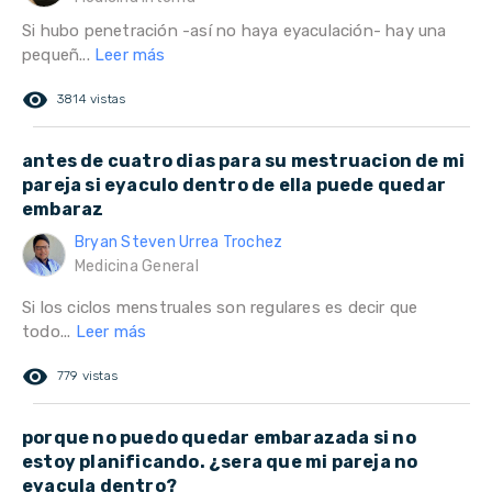
Si hubo penetración -así no haya eyaculación- hay una
pequeñ...
Leer más
remove_red_eye
3814 vistas
antes de cuatro dias para su mestruacion de mi
pareja si eyaculo dentro de ella puede quedar
embaraz
Bryan Steven Urrea Trochez
Medicina General
Si los ciclos menstruales son regulares es decir que
todo...
Leer más
remove_red_eye
779 vistas
porque no puedo quedar embarazada si no
estoy planificando. ¿sera que mi pareja no
eyacula dentro?