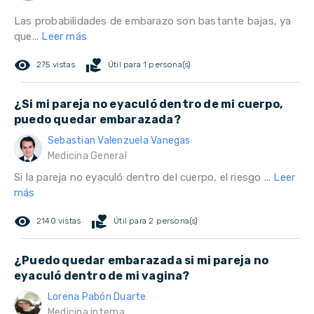
Las probabilidades de embarazo son bastante bajas, ya
que...
Leer más
remove_red_eye
volunteer_activism
275 vistas
Útil para 1 persona(s)
¿Si mi pareja no eyaculó dentro de mi cuerpo,
puedo quedar embarazada?
Sebastian Valenzuela Vanegas
Medicina General
Si la pareja no eyaculó dentro del cuerpo, el riesgo ...
Leer
más
remove_red_eye
volunteer_activism
2140 vistas
Útil para 2 persona(s)
¿Puedo quedar embarazada si mi pareja no
eyaculó dentro de mi vagina?
Lorena Pabón Duarte
Medicina interna