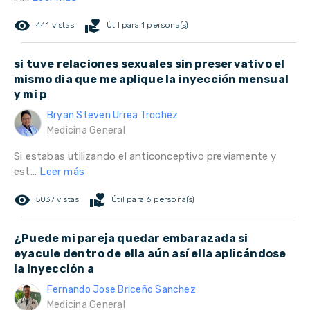
remove_red_eye
volunteer_activism
441 vistas
Útil para 1 persona(s)
si tuve relaciones sexuales sin preservativo el
mismo dia que me aplique la inyección mensual
y mi p
Bryan Steven Urrea Trochez
Medicina General
Si estabas utilizando el anticonceptivo previamente y
est...
Leer más
remove_red_eye
volunteer_activism
5037 vistas
Útil para 6 persona(s)
¿Puede mi pareja quedar embarazada si
eyacule dentro de ella aún así ella aplicándose
la inyección a
Fernando Jose Briceño Sanchez
Medicina General