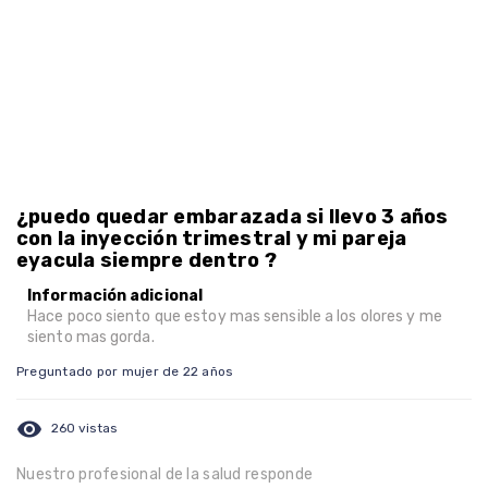
¿puedo quedar embarazada si llevo 3 años
con la inyección trimestral y mi pareja
eyacula siempre dentro ?
Información adicional
Hace poco siento que estoy mas sensible a los olores y me
siento mas gorda.
Preguntado por mujer de 22 años
visibility
260 vistas
Nuestro profesional de la salud responde