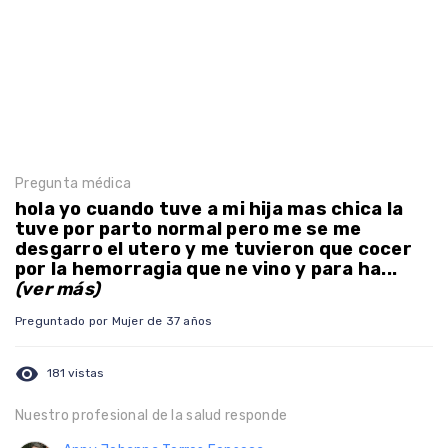
Pregunta médica
hola yo cuando tuve a mi hija mas chica la
tuve por parto normal pero me se me
desgarro el utero y me tuvieron que cocer
por la hemorragia que ne vino y para ha...
(ver más)
Preguntado por Mujer de 37 años
visibility
181 vistas
Nuestro profesional de la salud responde