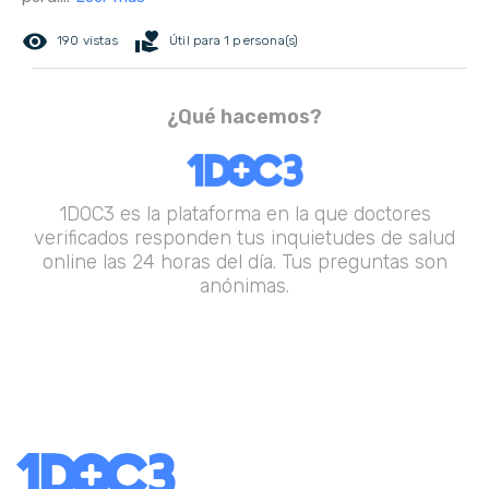
remove_red_eye
volunteer_activism
190 vistas
Útil para 1 persona(s)
¿Qué hacemos?
1DOC3 es la plataforma en la que doctores
verificados responden tus inquietudes de salud
online las 24 horas del día. Tus preguntas son
anónimas.