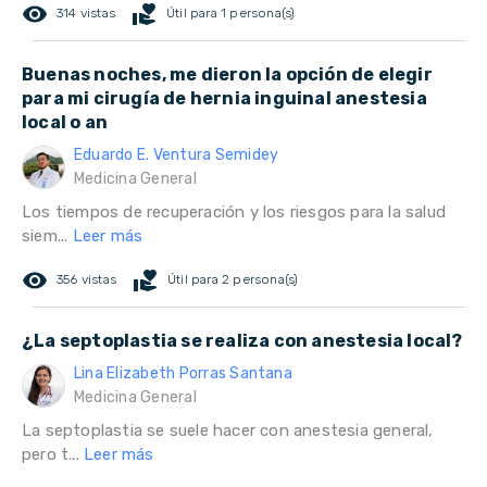
remove_red_eye
volunteer_activism
314 vistas
Útil para 1 persona(s)
Buenas noches, me dieron la opción de elegir
para mi cirugía de hernia inguinal anestesia
local o an
Eduardo E. Ventura Semidey
Medicina General
Los tiempos de recuperación y los riesgos para la salud
siem...
Leer más
remove_red_eye
volunteer_activism
356 vistas
Útil para 2 persona(s)
¿La septoplastia se realiza con anestesia local?
Lina Elizabeth Porras Santana
Medicina General
La septoplastia se suele hacer con anestesia general,
pero t...
Leer más