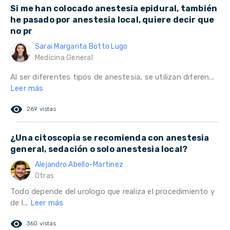
Si me han colocado anestesia epidural, también
he pasado por anestesia local, quiere decir que
no pr
Sarai Margarita Botto Lugo
Medicina General
Al ser diferentes tipos de anestesia, se utilizan diferen...
Leer más
remove_red_eye
269 vistas
¿Una citoscopia se recomienda con anestesia
general, sedación o solo anestesia local?
Alejandro Abello-Martinez
Otras
Todo depende del urologo que realiza el procedimiento y
de l...
Leer más
remove_red_eye
360 vistas