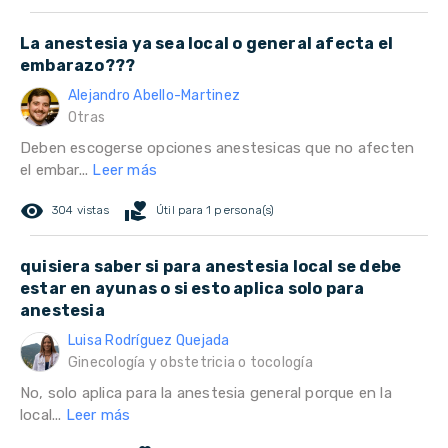
La anestesia ya sea local o general afecta el
embarazo???
Alejandro Abello-Martinez
Otras
Deben escogerse opciones anestesicas que no afecten
el embar...
Leer más
remove_red_eye
volunteer_activism
304 vistas
Útil para 1 persona(s)
quisiera saber si para anestesia local se debe
estar en ayunas o si esto aplica solo para
anestesia
Luisa Rodríguez Quejada
Ginecología y obstetricia o tocología
No, solo aplica para la anestesia general porque en la
local...
Leer más