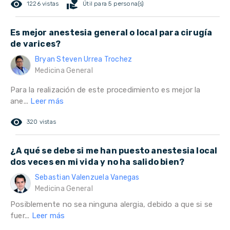
remove_red_eye
volunteer_activism
1226 vistas
Útil para 5 persona(s)
Es mejor anestesia general o local para cirugía
de varices?
Bryan Steven Urrea Trochez
Medicina General
Para la realización de este procedimiento es mejor la
ane...
Leer más
remove_red_eye
320 vistas
¿A qué se debe si me han puesto anestesia local
dos veces en mi vida y no ha salido bien?
Sebastian Valenzuela Vanegas
Medicina General
Posiblemente no sea ninguna alergia, debido a que si se
fuer...
Leer más