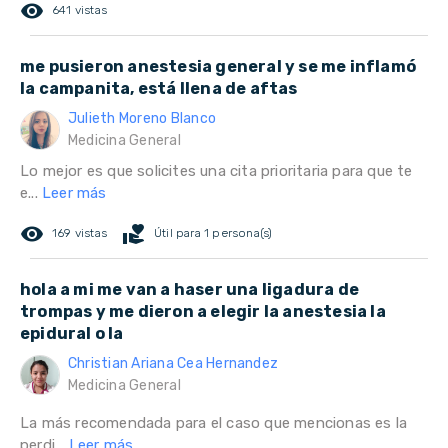
remove_red_eye
641 vistas
me pusieron anestesia general y se me inflamó
la campanita, está llena de aftas
Julieth Moreno Blanco
Medicina General
Lo mejor es que solicites una cita prioritaria para que te
e...
Leer más
remove_red_eye
volunteer_activism
169 vistas
Útil para 1 persona(s)
hola a mi me van a haser una ligadura de
trompas y me dieron a elegir la anestesia la
epidural o la
Christian Ariana Cea Hernandez
Medicina General
La más recomendada para el caso que mencionas es la
perdi...
Leer más