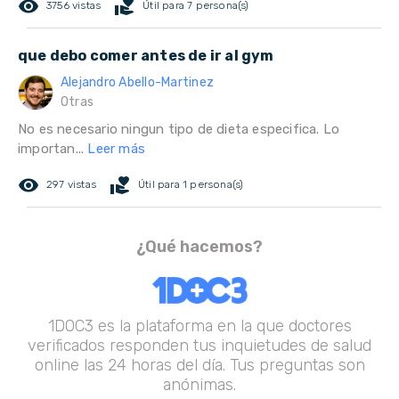
remove_red_eye
volunteer_activism
3756 vistas
Útil para 7 persona(s)
que debo comer antes de ir al gym
Alejandro Abello-Martinez
Otras
No es necesario ningun tipo de dieta especifica. Lo
importan...
Leer más
remove_red_eye
volunteer_activism
297 vistas
Útil para 1 persona(s)
¿Qué hacemos?
1DOC3 es la plataforma en la que doctores
verificados responden tus inquietudes de salud
online las 24 horas del día. Tus preguntas son
anónimas.