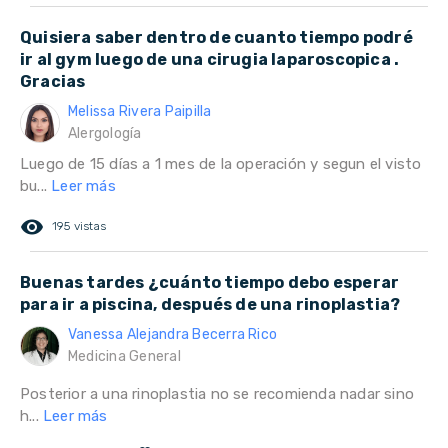
Quisiera saber dentro de cuanto tiempo podré
ir al gym luego de una cirugia laparoscopica .
Gracias
Melissa Rivera Paipilla
Alergología
Luego de 15 días a 1 mes de la operación y segun el visto
bu...
Leer más
remove_red_eye
195 vistas
Buenas tardes ¿cuánto tiempo debo esperar
para ir a piscina, después de una rinoplastia?
Vanessa Alejandra Becerra Rico
Medicina General
Posterior a una rinoplastia no se recomienda nadar sino
h...
Leer más