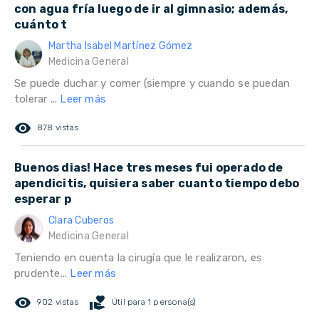
con agua fría luego de ir al gimnasio; además,
cuánto t
Martha Isabel Martínez Gómez
Medicina General
Se puede duchar y comer (siempre y cuando se puedan
tolerar ...
Leer más
remove_red_eye
878 vistas
Buenos dias! Hace tres meses fui operado de
apendicitis, quisiera saber cuanto tiempo debo
esperar p
Clara Cuberos
Medicina General
Teniendo en cuenta la cirugía que le realizaron, es
prudente...
Leer más
remove_red_eye
volunteer_activism
902 vistas
Útil para 1 persona(s)