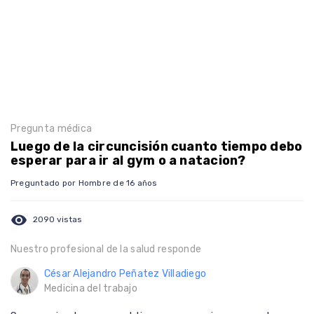
Pregunta médica
Luego de la circuncisión cuanto tiempo debo
esperar para ir al gym o a natacion?
Preguntado por Hombre de 16 años
visibility
2090 vistas
Nuestro profesional de la salud responde
César Alejandro Peñatez Villadiego
Medicina del trabajo