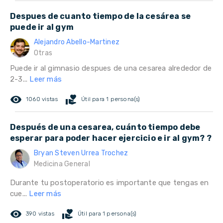
Despues de cuanto tiempo de la cesárea se
puede ir al gym
Alejandro Abello-Martinez
Otras
Puede ir al gimnasio despues de una cesarea alrededor de
2-3...
Leer más
remove_red_eye
volunteer_activism
1060 vistas
Útil para 1 persona(s)
Después de una cesarea, cuánto tiempo debe
esperar para poder hacer ejercicio e ir al gym? ?
Bryan Steven Urrea Trochez
Medicina General
Durante tu postoperatorio es importante que tengas en
cue...
Leer más
remove_red_eye
volunteer_activism
390 vistas
Útil para 1 persona(s)