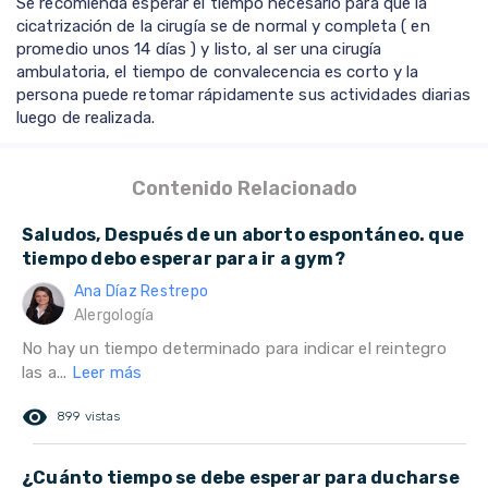
Se recomienda esperar el tiempo necesario para que la
cicatrización de la cirugía se de normal y completa ( en
promedio unos 14 días ) y listo, al ser una cirugía
ambulatoria, el tiempo de convalecencia es corto y la
persona puede retomar rápidamente sus actividades diarias
luego de realizada.
Contenido Relacionado
Saludos, Después de un aborto espontáneo. que
tiempo debo esperar para ir a gym?
Ana Díaz Restrepo
Alergología
No hay un tiempo determinado para indicar el reintegro
las a...
Leer más
remove_red_eye
899 vistas
¿Cuánto tiempo se debe esperar para ducharse