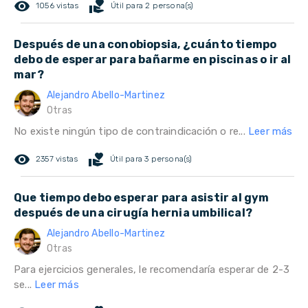
remove_red_eye
volunteer_activism
1056 vistas
Útil para 2 persona(s)
Después de una conobiopsia, ¿cuánto tiempo
debo de esperar para bañarme en piscinas o ir al
mar?
Alejandro Abello-Martinez
Otras
No existe ningún tipo de contraindicación o re...
Leer más
remove_red_eye
volunteer_activism
2357 vistas
Útil para 3 persona(s)
Que tiempo debo esperar para asistir al gym
después de una cirugía hernia umbilical?
Alejandro Abello-Martinez
Otras
Para ejercicios generales, le recomendaría esperar de 2-3
se...
Leer más