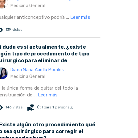
Medicina General
alquier anticonceptivo podría ...
Leer más
ed_eye
139 vistas
i duda es si actualmente, ¿existe
lgún tipo de procedimiento de tipo
uirurgico para eliminar de
Diana María Abella Morales
Medicina General
, la única forma de quitar del todo la
enstruación de ...
Leer más
ed_eye
volunteer_activism
146 vistas
Útil para 1 persona(s)
Existe algún otro procedimiento qué
o sea quirúrgico para corregir el