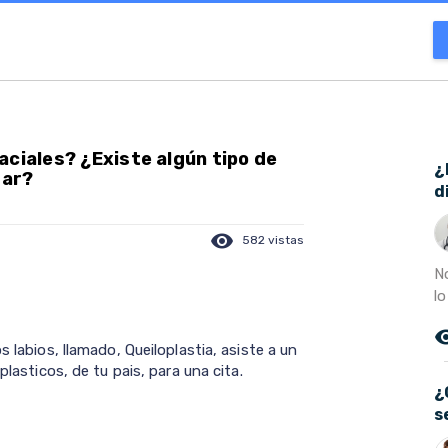
aciales? ¿Existe algún tipo de
¿
dar?
d
visibility
582 vistas
N
lo
remove_r
s labios, llamado, Queiloplastia, asiste a un
plasticos, de tu pais, para una cita.
¿
s