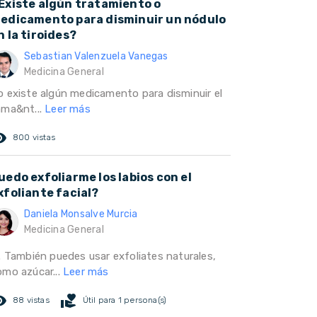
Existe algún tratamiento o
edicamento para disminuir un nódulo
n la tiroides?
Sebastian Valenzuela Vanegas
Medicina General
o existe algún medicamento para disminuir el
ama&nt...
Leer más
ed_eye
800 vistas
uedo exfoliarme los labios con el
xfoliante facial?
Daniela Monsalve Murcia
Medicina General
i. También puedes usar exfoliates naturales,
omo azúcar...
Leer más
ed_eye
volunteer_activism
88 vistas
Útil para 1 persona(s)