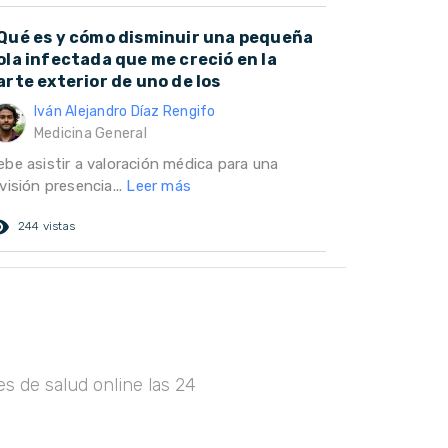
Qué es y cómo disminuir una pequeña
ola infectada que me creció en la
arte exterior de uno de los
Iván Alejandro Díaz Rengifo
Medicina General
ebe asistir a valoración médica para una
visión presencia...
Leer más
ed_eye
244 vistas
s de salud online las 24