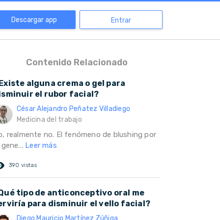
Descargar app
Entrar
Contenido Relacionado
Existe alguna crema o gel para
isminuir el rubor facial?
César Alejandro Peñatez Villadiego
Medicina del trabajo
o, realmente no. El fenómeno de blushing por
 gene...
Leer más
ed_eye
390 vistas
Qué tipo de anticonceptivo oral me
erviría para disminuir el vello facial?
Diego Mauricio Martínez Zúñiga