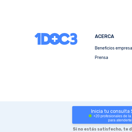
ACERCA
Beneficios empres
Prensa
Inicia tu consulta
+20 profesionales de la
para atenderte
Si no estás satisfecho, te 