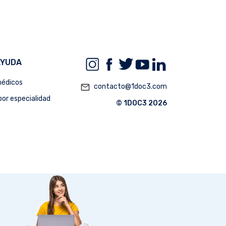
AYUDA
édicos
mail_outline
contacto@1doc3.com
or especialidad
© 1DOC3 2026