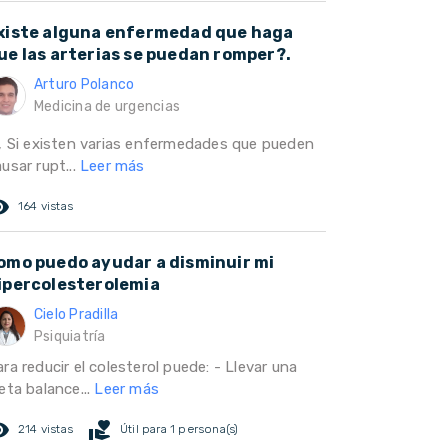
xiste alguna enfermedad que haga
ue las arterias se puedan romper?.
Arturo Polanco
Medicina de urgencias
i, Si existen varias enfermedades que pueden
usar rupt...
Leer más
ed_eye
164 vistas
omo puedo ayudar a disminuir mi
ipercolesterolemia
Cielo Pradilla
Psiquiatría
ra reducir el colesterol puede: - Llevar una
eta balance...
Leer más
ed_eye
volunteer_activism
214 vistas
Útil para 1 persona(s)