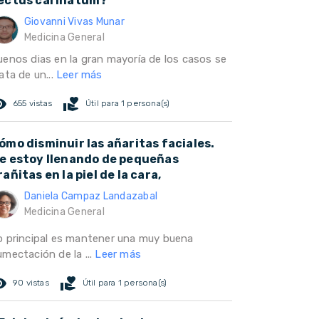
ectus carinatum?
Giovanni Vivas Munar
Medicina General
uenos dias en la gran mayoría de los casos se
ata de un...
Leer más
ed_eye
volunteer_activism
655 vistas
Útil para 1 persona(s)
ómo disminuir las añaritas faciales.
e estoy llenando de pequeñas
rañitas en la piel de la cara,
Daniela Campaz Landazabal
Medicina General
o principal es mantener una muy buena
umectación de la ...
Leer más
ed_eye
volunteer_activism
90 vistas
Útil para 1 persona(s)