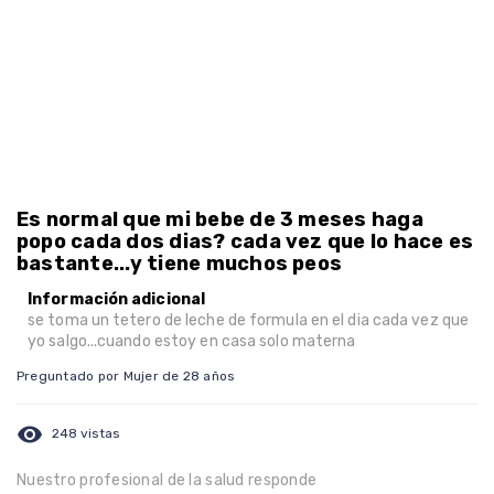
Es normal que mi bebe de 3 meses haga
popo cada dos dias? cada vez que lo hace es
bastante...y tiene muchos peos
Información adicional
se toma un tetero de leche de formula en el dia cada vez que
yo salgo...cuando estoy en casa solo materna
Preguntado por Mujer de 28 años
visibility
248 vistas
Nuestro profesional de la salud responde