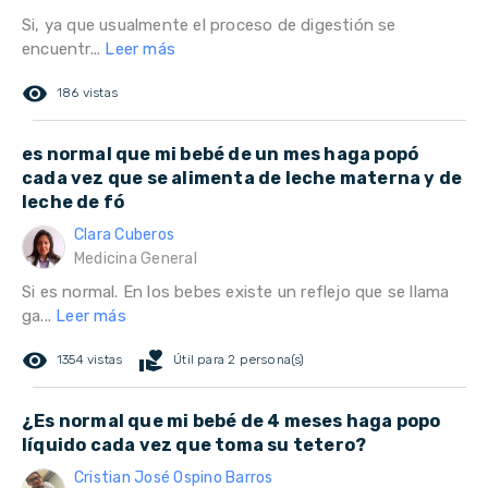
Si, ya que usualmente el proceso de digestión se
encuentr...
Leer más
remove_red_eye
186 vistas
es normal que mi bebé de un mes haga popó
cada vez que se alimenta de leche materna y de
leche de fó
Clara Cuberos
Medicina General
Si es normal. En los bebes existe un reflejo que se llama
ga...
Leer más
remove_red_eye
volunteer_activism
1354 vistas
Útil para 2 persona(s)
¿Es normal que mi bebé de 4 meses haga popo
líquido cada vez que toma su tetero?
Cristian José Ospino Barros