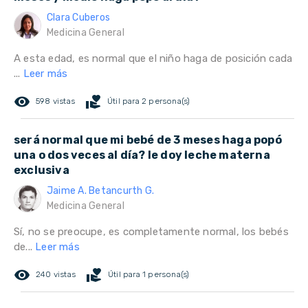
Clara Cuberos
Medicina General
A esta edad, es normal que el niño haga de posición cada
...
Leer más
remove_red_eye
volunteer_activism
598 vistas
Útil para 2 persona(s)
será normal que mi bebé de 3 meses haga popó
una o dos veces al día? le doy leche materna
exclusiva
Jaime A. Betancurth G.
Medicina General
Sí, no se preocupe, es completamente normal, los bebés
de...
Leer más
remove_red_eye
volunteer_activism
240 vistas
Útil para 1 persona(s)