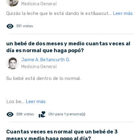
Medicina General
Quizás la leche que le está dando le est&aacut...
Leer más
remove_red_eye
331 vistas
un bebé de dos meses y medio cuantas veces al
día es normal que haga popó?
Jaime A. Betancurth G.
Medicina General
Su bebé está dentro de lo normal.
Los be...
Leer más
remove_red_eye
volunteer_activism
338 vistas
Útil para 1 persona(s)
Cuantas veces es normal que un bebé de 3
meses y medio haga popo al día?