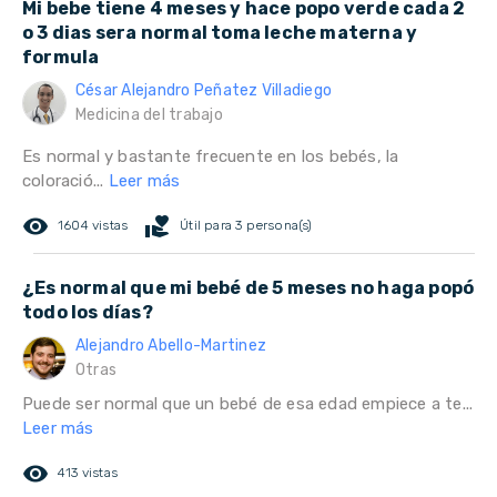
Mi bebe tiene 4 meses y hace popo verde cada 2
o 3 dias sera normal toma leche materna y
formula
César Alejandro Peñatez Villadiego
Medicina del trabajo
Es normal y bastante frecuente en los bebés, la
coloració...
Leer más
remove_red_eye
volunteer_activism
1604 vistas
Útil para 3 persona(s)
¿Es normal que mi bebé de 5 meses no haga popó
todo los días?
Alejandro Abello-Martinez
Otras
Puede ser normal que un bebé de esa edad empiece a te...
Leer más
remove_red_eye
413 vistas