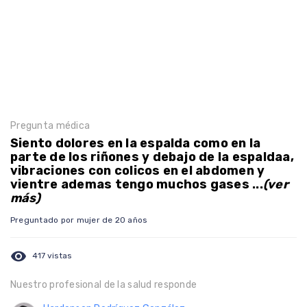
Pregunta médica
Siento dolores en la espalda como en la
parte de los riñones y debajo de la espaldaa,
vibraciones con colicos en el abdomen y
vientre ademas tengo muchos gases ...
(ver
más)
Preguntado por mujer de 20 años
visibility
417 vistas
Nuestro profesional de la salud responde