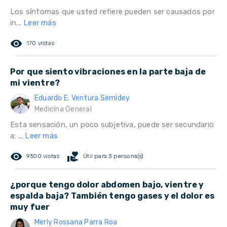
Los síntomas que usted refiere pueden ser causados por
in...
Leer más
remove_red_eye
170 vistas
Por que siento vibraciones en la parte baja de
mi vientre?
Eduardo E. Ventura Semidey
Medicina General
Esta sensación, un poco subjetiva, puede ser secundario
a: ...
Leer más
remove_red_eye
volunteer_activism
9300 vistas
Útil para 3 persona(s)
¿porque tengo dolor abdomen bajo, vientre y
espalda baja? También tengo gases y el dolor es
muy fuer
Merly Rossana Parra Roa