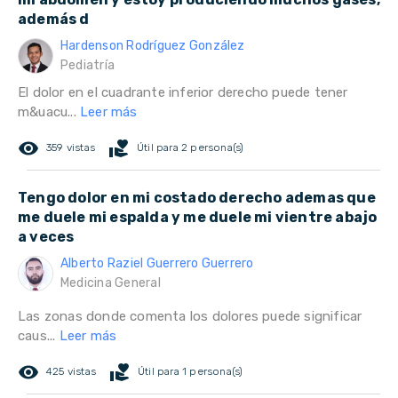
además d
Hardenson Rodríguez González
Pediatría
El dolor en el cuadrante inferior derecho puede tener
m&uacu...
Leer más
remove_red_eye
volunteer_activism
359 vistas
Útil para 2 persona(s)
Tengo dolor en mi costado derecho ademas que
me duele mi espalda y me duele mi vientre abajo
a veces
Alberto Raziel Guerrero Guerrero
Medicina General
Las zonas donde comenta los dolores puede significar
caus...
Leer más
remove_red_eye
volunteer_activism
425 vistas
Útil para 1 persona(s)