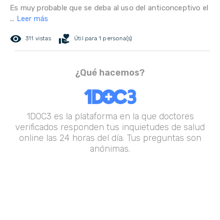
Es muy probable que se deba al uso del anticonceptivo el
...
Leer más
remove_red_eye
volunteer_activism
311 vistas
Útil para 1 persona(s)
¿Qué hacemos?
1DOC3 es la plataforma en la que doctores
verificados responden tus inquietudes de salud
online las 24 horas del día. Tus preguntas son
anónimas.