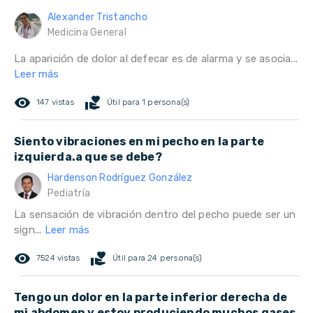
Alexander Tristancho
Medicina General
La aparición de dolor al defecar es de alarma y se asocia...
Leer más
remove_red_eye
volunteer_activism
147 vistas
Útil para 1 persona(s)
Siento vibraciones en mi pecho en la parte
izquierda.a que se debe?
Hardenson Rodríguez González
Pediatría
La sensación de vibración dentro del pecho puede ser un
sign...
Leer más
remove_red_eye
volunteer_activism
7524 vistas
Útil para 24 persona(s)
Tengo un dolor en la parte inferior derecha de
mi abdomen y estoy produciendo muchos gases,