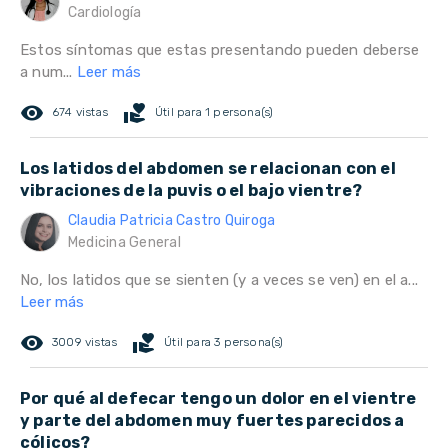
Cardiología
Estos síntomas que estas presentando pueden deberse
a num...
Leer más
remove_red_eye
volunteer_activism
674 vistas
Útil para 1 persona(s)
Los latidos del abdomen se relacionan con el
vibraciones de la puvis o el bajo vientre?
Claudia Patricia Castro Quiroga
Medicina General
No, los latidos que se sienten (y a veces se ven) en el a...
Leer más
remove_red_eye
volunteer_activism
3009 vistas
Útil para 3 persona(s)
Por qué al defecar tengo un dolor en el vientre
y parte del abdomen muy fuertes parecidos a
cólicos?