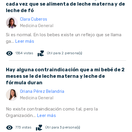
cada vez que se alimenta de leche materna y de
leche de fó
Clara Cuberos
Medicina General
Si es normal. En los bebes existe un reflejo que se llama
ga...
Leer más
remove_red_eye
volunteer_activism
1354 vistas
Útil para 2 persona(s)
Hay alguna contraindicación que a mi bebé de 2
meses se le de leche materna y leche de
fórmula duran
Oriana Pérez Belandria
Medicina General
No existe contraindicación como tal, pero la
Organización...
Leer más
remove_red_eye
volunteer_activism
773 vistas
Útil para 3 persona(s)