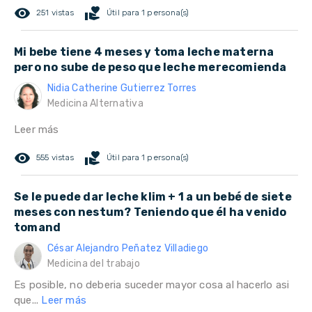
remove_red_eye
volunteer_activism
251 vistas
Útil para 1 persona(s)
Mi bebe tiene 4 meses y toma leche materna
pero no sube de peso que leche merecomienda
Nidia Catherine Gutierrez Torres
Medicina Alternativa
Leer más
remove_red_eye
volunteer_activism
555 vistas
Útil para 1 persona(s)
Se le puede dar leche klim + 1 a un bebé de siete
meses con nestum? Teniendo que él ha venido
tomand
César Alejandro Peñatez Villadiego
Medicina del trabajo
Es posible, no deberia suceder mayor cosa al hacerlo asi
que...
Leer más