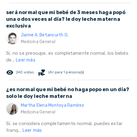
será normal que mi bebé de 3 meses haga popó
una o dos veces al día? le doy leche materna
exclusiva
Jaime A. Betancurth G.
Medicina General
Sí, no se preocupe, es completamente normal, los bebés
de...
Leer más
remove_red_eye
volunteer_activism
240 vistas
Útil para 1 persona(s)
¿es normal que mi bebé no haga popo en un día?
solo le doy leche materna
Martha Elena Montoya Ramírez
Medicina General
Sí, se considera completamente normal, puedes estar
tranq...
Leer más