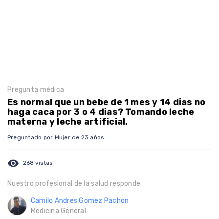
Pregunta médica
Es normal que un bebe de 1 mes y 14 dias no
haga caca por 3 o 4 dias? Tomando leche
materna y leche artificial.
Preguntado por Mujer de 23 años
visibility
268 vistas
Nuestro profesional de la salud responde
Camilo Andres Gomez Pachon
Medicina General