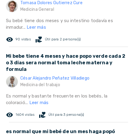
Tomasa Dolores Gutierrez Cure
Medicina General
Su bebé tiene dos meses y su intestino todavía es
inmadur...
Leer más
remove_red_eye
volunteer_activism
90 vistas
Útil para 2 persona(s)
Mi bebe tiene 4 meses y hace popo verde cada 2
o 3 dias sera normal toma leche materna y
formula
César Alejandro Peñatez Villadiego
Medicina del trabajo
Es normal y bastante frecuente en los bebés, la
coloració...
Leer más
remove_red_eye
volunteer_activism
1604 vistas
Útil para 3 persona(s)
es normal que mi bebé de un mes haga popó