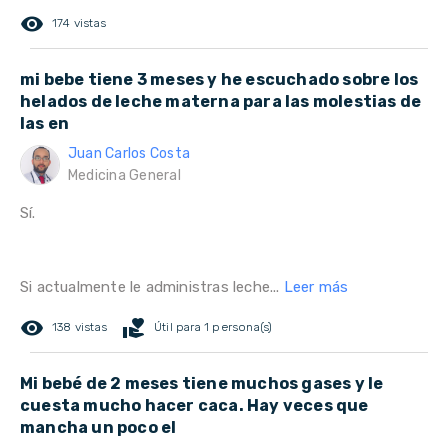
remove_red_eye
174 vistas
mi bebe tiene 3 meses y he escuchado sobre los
helados de leche materna para las molestias de
las en
Juan Carlos Costa
Medicina General
Sí.
Si actualmente le administras leche...
Leer más
remove_red_eye
volunteer_activism
138 vistas
Útil para 1 persona(s)
Mi bebé de 2 meses tiene muchos gases y le
cuesta mucho hacer caca. Hay veces que
mancha un poco el