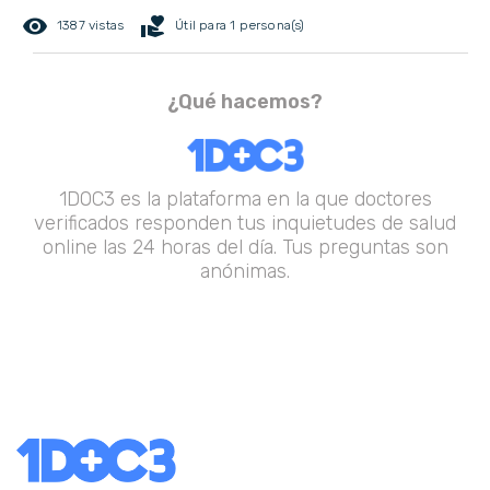
remove_red_eye
volunteer_activism
1387 vistas
Útil para 1 persona(s)
¿Qué hacemos?
1DOC3 es la plataforma en la que doctores
verificados responden tus inquietudes de salud
online las 24 horas del día. Tus preguntas son
anónimas.