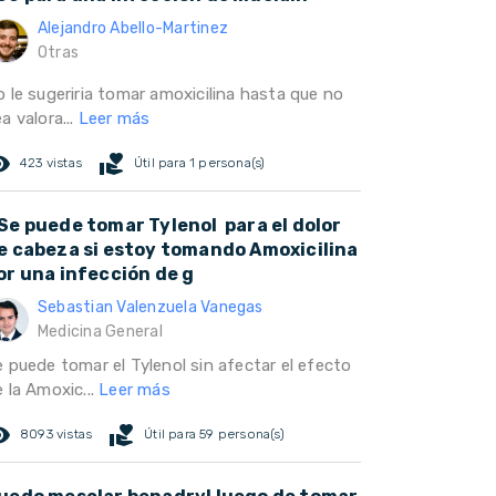
Alejandro Abello-Martinez
Otras
o le sugeriria tomar amoxicilina hasta que no
a valora...
Leer más
ed_eye
volunteer_activism
423 vistas
Útil para 1 persona(s)
Se puede tomar Tylenol para el dolor
e cabeza si estoy tomando Amoxicilina
or una infección de g
Sebastian Valenzuela Vanegas
Medicina General
e puede tomar el Tylenol sin afectar el efecto
 la Amoxic...
Leer más
ed_eye
volunteer_activism
8093 vistas
Útil para 59 persona(s)