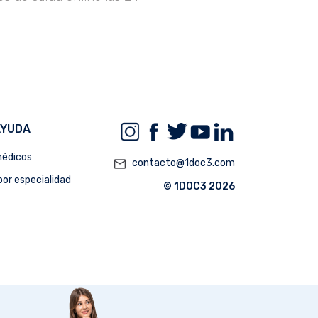
AYUDA
édicos
mail_outline
contacto@1doc3.com
or especialidad
© 1DOC3 2026