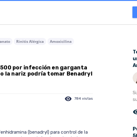
lanato
Rinitis Alérgica
Amoxicilina
T
u
A
 500 por infección en garganta
o la nariz podría tomar Benadryl
Si
visibility
784 vistas
s
remove_r
P
enhidramina (benadryl) para control de la
5