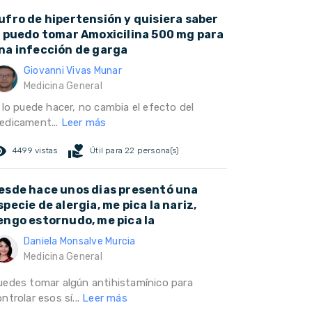
ufro de hipertensión y quisiera saber
i puedo tomar Amoxicilina 500 mg para
na infección de garga
Giovanni Vivas Munar
Medicina General
 lo puede hacer, no cambia el efecto del
edicament...
Leer más
ed_eye
volunteer_activism
4499 vistas
Útil para 22 persona(s)
esde hace unos dias presentó una
specie de alergia, me pica la nariz,
engo estornudo, me pica la
Daniela Monsalve Murcia
Medicina General
uedes tomar algún antihistamínico para
ntrolar esos sí...
Leer más