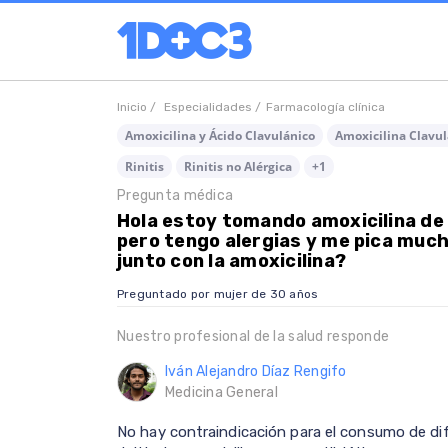
Inicio /
Especialidades /
Farmacología clínica
Amoxicilina y Ácido Clavulánico
Amoxicilina Clavu
Rinitis
Rinitis no Alérgica
+1
Pregunta médica
Hola estoy tomando amoxicilina de
pero tengo alergias y me pica much
junto con la amoxicilina?
Preguntado por mujer de 30 años
Nuestro profesional de la salud responde
Iván Alejandro Díaz Rengifo
Medicina General
No hay contraindicación para el consumo de dif