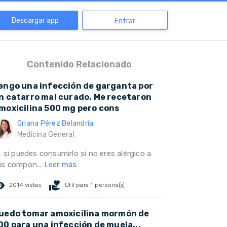
Descargar app
Entrar
Contenido Relacionado
engo una infección de garganta por
n catarro mal curado. Me recetaron
moxicilina 500 mg pero cons
Oriana Pérez Belandria
Medicina General
, si puedes consumirlo si no eres alérgico a
us compon...
Leer más
ed_eye
volunteer_activism
2014 vistas
Útil para 1 persona(s)
uedo tomar amoxicilina mormón de
00 para una infección de muela...