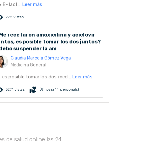
 B- lact...
Leer más
ed_eye
798 vistas
Me recetaron amoxicilina y aciclovir
untos, es posible tomar los dos juntos?
debo suspender la am
Claudia Marcela Gómez Vega
Medicina General
, es posible tomar los dos med...
Leer más
ed_eye
volunteer_activism
5271 vistas
Útil para 14 persona(s)
s de salud online las 24