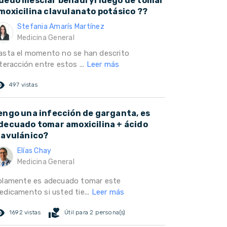
uedo mesclar benadryl luego de tomar
moxicilina clavulanato potásico ??
Stefania Amarís Martínez
Medicina General
asta el momento no se han descrito
teracción entre estos ...
Leer más
ed_eye
497 vistas
engo una infección de garganta, es
decuado tomar amoxicilina + ácido
lavulánico?
Elías Chay
Medicina General
olamente es adecuado tomar este
edicamento si usted tie...
Leer más
ed_eye
volunteer_activism
1692 vistas
Útil para 2 persona(s)