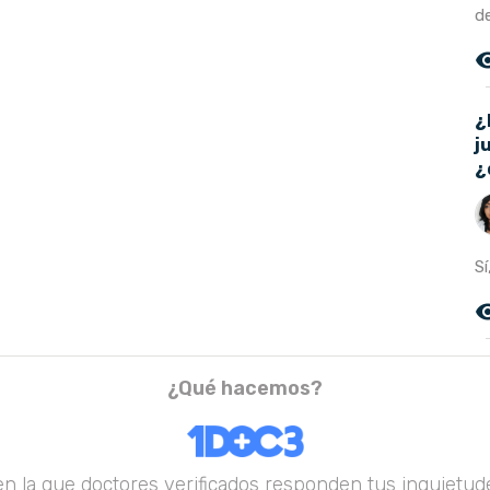
de
remove_r
¿
j
¿
Sí
remove_r
¿Qué hacemos?
en la que doctores verificados responden tus inquietude