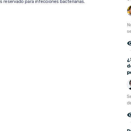
 es reservado para infecciones bacterianas.
N
se
remove_r
¿
d
p
S
de
remove_r