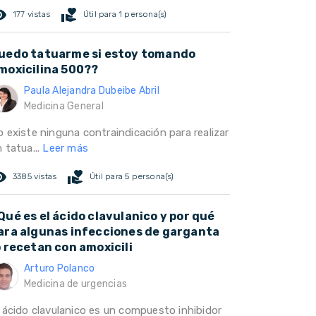
ed_eye
volunteer_activism
177 vistas
Útil para 1 persona(s)
uedo tatuarme si estoy tomando
moxicilina 500??
Paula Alejandra Dubeibe Abril
Medicina General
o existe ninguna contraindicación para realizar
 tatua...
Leer más
ed_eye
volunteer_activism
3385 vistas
Útil para 5 persona(s)
Qué es el ácido clavulanico y por qué
ara algunas infecciones de garganta
o recetan con amoxicili
Arturo Polanco
Medicina de urgencias
l ácido clavulanico es un compuesto inhibidor