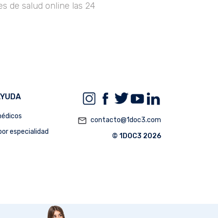
s de salud online las 24
AYUDA
édicos
mail_outline
contacto@1doc3.com
or especialidad
© 1DOC3 2026