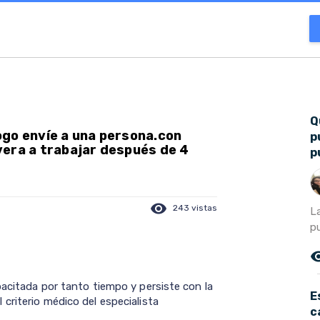
Q
ogo envíe a una persona.con
p
vera a trabajar después de 4
p
visibility
243 vistas
L
pu
remove_r
pacitada por tanto tiempo y persiste con la
E
criterio médico del especialista
c