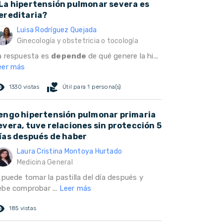
La hipertensión pulmonar severa es
ereditaria?
Luisa Rodríguez Quejada
Ginecología y obstetricia o tocología
a respuesta es
depende
de qué genere la hi...
eer más
ed_eye
volunteer_activism
1330 vistas
Útil para 1 persona(s)
engo hipertensión pulmonar primaria
evera, tuve relaciones sin protección 5
ías después de haber
Laura Cristina Montoya Hurtado
Medicina General
 puede tomar la pastilla del día después y
ebe comprobar ...
Leer más
ed_eye
185 vistas