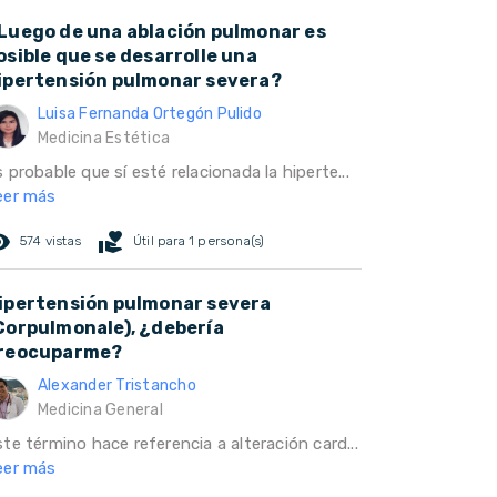
Luego de una ablación pulmonar es
osible que se desarrolle una
ipertensión pulmonar severa?
Luisa Fernanda Ortegón Pulido
Medicina Estética
 probable que sí esté relacionada la hiperte...
eer más
ed_eye
volunteer_activism
574 vistas
Útil para 1 persona(s)
ipertensión pulmonar severa
Corpulmonale), ¿debería
reocuparme?
Alexander Tristancho
Medicina General
te término hace referencia a alteración card...
eer más