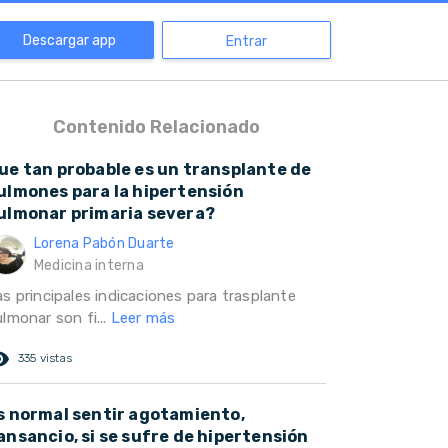
Descargar app
Entrar
Contenido Relacionado
ue tan probable es un transplante de
ulmones para la hipertensión
ulmonar primaria severa?
Lorena Pabón Duarte
Medicina interna
as principales indicaciones para trasplante
lmonar son fi...
Leer más
ed_eye
335 vistas
s normal sentir agotamiento,
ansancio, si se sufre de hipertensión