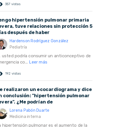
ed_eye
357 vistas
engo hipertensión pulmonar primaria
evera, tuve relaciones sin protección 5
ías después de haber
Hardenson Rodríguez González
Pediatría
i, usted podría consumir un anticonceptivo de
mergencia co...
Leer más
ed_eye
192 vistas
e realizaron un ecocardiograma y dice
n conclusión: "hipertensión pulmonar
evera". ¿Me podrían de
Lorena Pabón Duarte
Medicina interna
a hipertensión pulmonar es el aumento de la