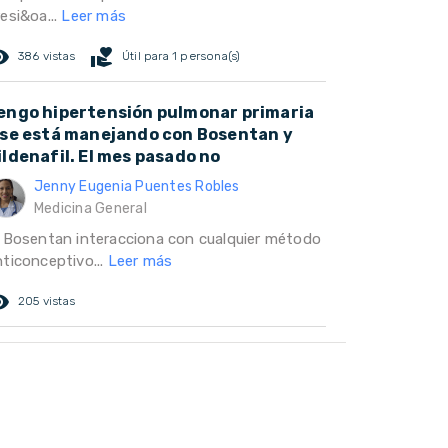
esi&oa...
Leer más
ed_eye
volunteer_activism
386 vistas
Útil para 1 persona(s)
engo hipertensión pulmonar primaria
 se está manejando con Bosentan y
ildenafil. El mes pasado no
Jenny Eugenia Puentes Robles
Medicina General
l Bosentan interacciona con cualquier método
nticonceptivo...
Leer más
ed_eye
205 vistas