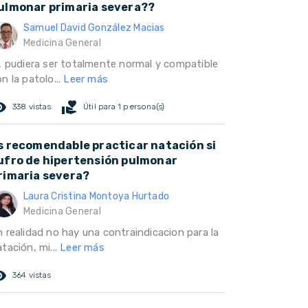
ulmonar primaria severa??
Samuel David González Macias
Medicina General
i, pudiera ser totalmente normal y compatible
n la patolo...
Leer más
ed_eye
volunteer_activism
338 vistas
Útil para 1 persona(s)
s recomendable practicar natación si
ufro de hipertensión pulmonar
rimaria severa?
Laura Cristina Montoya Hurtado
Medicina General
n realidad no hay una contraindicacion para la
tación, mi...
Leer más
ed_eye
364 vistas