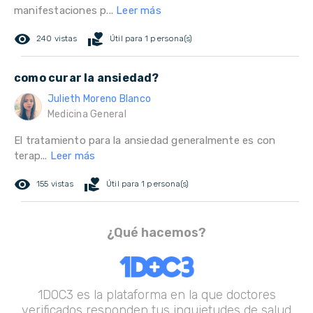
manifestaciones p...
Leer más
remove_red_eye
volunteer_activism
240 vistas
Útil para 1 persona(s)
como curar la ansiedad?
Julieth Moreno Blanco
Medicina General
El tratamiento para la ansiedad generalmente es con
terap...
Leer más
remove_red_eye
volunteer_activism
155 vistas
Útil para 1 persona(s)
¿Qué hacemos?
1DOC3 es la plataforma en la que doctores
verificados responden tus inquietudes de salud