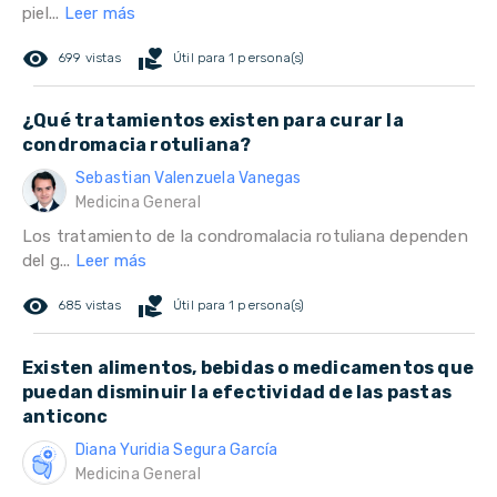
piel...
Leer más
remove_red_eye
volunteer_activism
699 vistas
Útil para 1 persona(s)
¿Qué tratamientos existen para curar la
condromacia rotuliana?
Sebastian Valenzuela Vanegas
Medicina General
Los tratamiento de la condromalacia rotuliana dependen
del g...
Leer más
remove_red_eye
volunteer_activism
685 vistas
Útil para 1 persona(s)
Existen alimentos, bebidas o medicamentos que
puedan disminuir la efectividad de las pastas
anticonc
Diana Yuridia Segura García
Medicina General