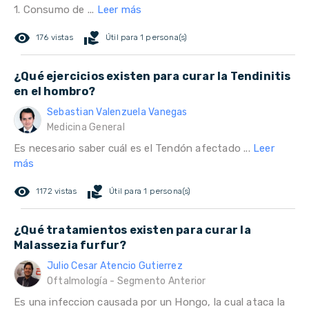
1. Consumo de ...
Leer más
remove_red_eye
volunteer_activism
176 vistas
Útil para 1 persona(s)
¿Qué ejercicios existen para curar la Tendinitis
en el hombro?
Sebastian Valenzuela Vanegas
Medicina General
Es necesario saber cuál es el Tendón afectado ...
Leer
más
remove_red_eye
volunteer_activism
1172 vistas
Útil para 1 persona(s)
¿Qué tratamientos existen para curar la
Malassezia furfur?
Julio Cesar Atencio Gutierrez
Oftalmología - Segmento Anterior
Es una infeccion causada por un Hongo, la cual ataca la