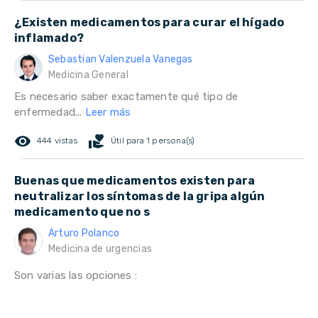
¿Existen medicamentos para curar el hígado
inflamado?
Sebastian Valenzuela Vanegas
Medicina General
Es necesario saber exactamente qué tipo de
enfermedad...
Leer más
remove_red_eye
volunteer_activism
444 vistas
Útil para 1 persona(s)
Buenas que medicamentos existen para
neutralizar los síntomas de la gripa algún
medicamento que no s
Arturo Polanco
Medicina de urgencias
Son varias las opciones :