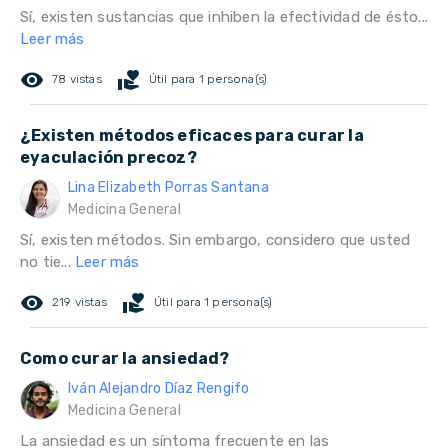
Sí, existen sustancias que inhiben la efectividad de ésto...
Leer más
remove_red_eye
volunteer_activism
78 vistas
Útil para 1 persona(s)
¿Existen métodos eficaces para curar la
eyaculación precoz?
Lina Elizabeth Porras Santana
Medicina General
Sí, existen métodos. Sin embargo, considero que usted
no tie...
Leer más
remove_red_eye
volunteer_activism
219 vistas
Útil para 1 persona(s)
Como curar la ansiedad?
Iván Alejandro Díaz Rengifo
Medicina General
La ansiedad es un síntoma frecuente en las