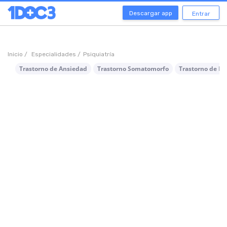
Descargar app
Entrar
Inicio /
Especialidades /
Psiquiatría
Trastorno de Ansiedad
Trastorno Somatomorfo
Trastorno de Pá