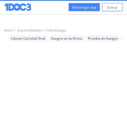
Descargar app
Entrar
Inicio /
Especialidades /
Infectología
Cáncer Cavidad Oral
Sangre en la Orina
Prueba de Sangre
Es