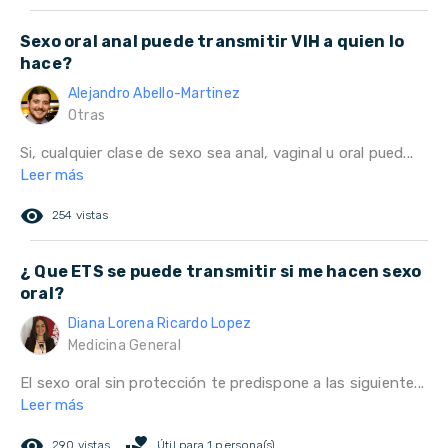
Sexo oral anal puede transmitir VIH a quien lo
hace?
Alejandro Abello-Martinez
Otras
Si, cualquier clase de sexo sea anal, vaginal u oral pued...
Leer más
remove_red_eye
254 vistas
¿ Que ETS se puede transmitir si me hacen sexo
oral?
Diana Lorena Ricardo Lopez
Medicina General
El sexo oral sin protección te predispone a las siguiente...
Leer más
remove_red_eye
volunteer_activism
290 vistas
Útil para 1 persona(s)