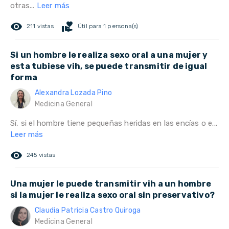
otras...
Leer más
remove_red_eye
volunteer_activism
211 vistas
Útil para 1 persona(s)
Si un hombre le realiza sexo oral a una mujer y
esta tubiese vih, se puede transmitir de igual
forma
Alexandra Lozada Pino
Medicina General
Sí, si el hombre tiene pequeñas heridas en las encías o e...
Leer más
remove_red_eye
245 vistas
Una mujer le puede transmitir vih a un hombre
si la mujer le realiza sexo oral sin preservativo?
Claudia Patricia Castro Quiroga
Medicina General