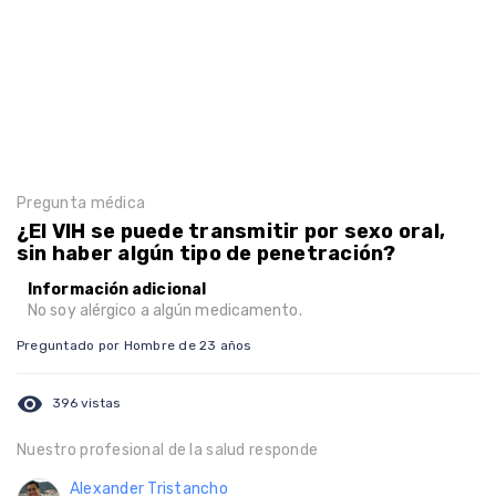
Pregunta médica
¿El VIH se puede transmitir por sexo oral,
sin haber algún tipo de penetración?
Información adicional
No soy alérgico a algún medicamento.
Preguntado por Hombre de 23 años
visibility
396 vistas
Nuestro profesional de la salud responde
Alexander Tristancho