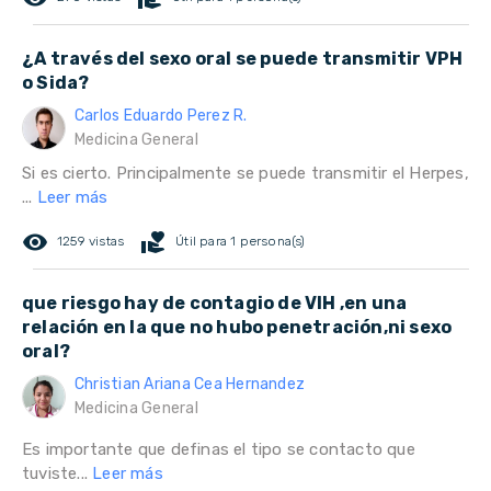
¿A través del sexo oral se puede transmitir VPH
o Sida?
Carlos Eduardo Perez R.
Medicina General
Si es cierto. Principalmente se puede transmitir el Herpes,
...
Leer más
remove_red_eye
volunteer_activism
1259 vistas
Útil para 1 persona(s)
que riesgo hay de contagio de VIH ,en una
relación en la que no hubo penetración,ni sexo
oral?
Christian Ariana Cea Hernandez
Medicina General
Es importante que definas el tipo se contacto que
tuviste...
Leer más