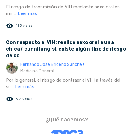
El riesgo de transmisión de VIH mediante sexo oral es
mín...
Leer más
remove_red_eye
495 vistas
Con respecto al VIH: realice sexo oral a una
chica ( cunnilungis), existe algún tipo de riesgo
de co
Fernando Jose Briceño Sanchez
Medicina General
Por lo general, el riesgo de contraer el VIH a través del
se...
Leer más
remove_red_eye
612 vistas
¿Qué hacemos?