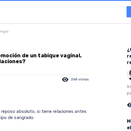
ología
¿
moción de un tabique vaginal,
r
laciones?
r
visibility
268 vistas
In
pa
remove_r
 reposo absoluto, si tiene relaciones antes
tipo de sangrado.
M
e