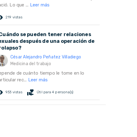
ció. Lo que ...
Leer más
ed_eye
219 vistas
Cuándo se pueden tener relaciones
exuales después de una operación de
rolapso?
César Alejandro Peñatez Villadiego
Medicina del trabajo
epende de cuánto tiempo le tome en lo
rticular rec...
Leer más
ed_eye
volunteer_activism
933 vistas
Útil para 4 persona(s)