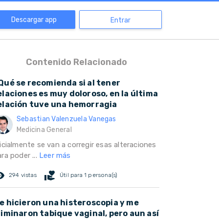
Descargar app
Entrar
Contenido Relacionado
Qué se recomienda si al tener
elaciones es muy doloroso, en la última
elación tuve una hemorragia
Sebastian Valenzuela Vanegas
Medicina General
icialmente se van a corregir esas alteraciones
ra poder ...
Leer más
ed_eye
volunteer_activism
294 vistas
Útil para 1 persona(s)
e hicieron una histeroscopia y me
liminaron tabique vaginal, pero aun así