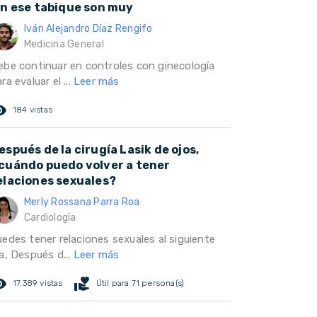
in ese tabique son muy
Iván Alejandro Díaz Rengifo
Medicina General
ebe continuar en controles con ginecología
ra evaluar el ...
Leer más
ed_eye
184 vistas
espués de la cirugía Lasik de ojos,
cuándo puedo volver a tener
elaciones sexuales?
Merly Rossana Parra Roa
Cardiología
uedes tener relaciones sexuales al siguiente
a, Después d...
Leer más
ed_eye
volunteer_activism
17.389 vistas
Útil para 71 persona(s)