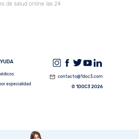
s de salud online las 24
AYUDA
édicos
mail_outline
contacto@1doc3.com
or especialidad
© 1DOC3 2026