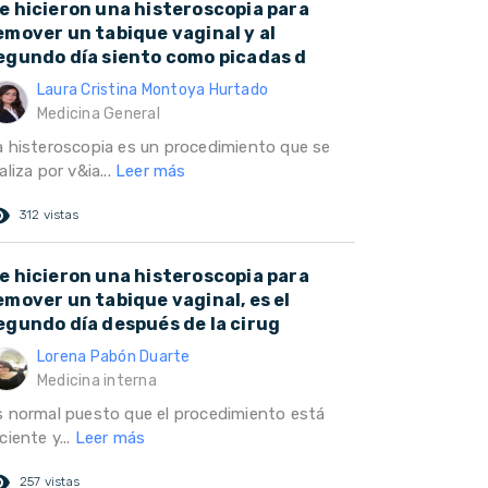
e hicieron una histeroscopia para
emover un tabique vaginal y al
egundo día siento como picadas d
Laura Cristina Montoya Hurtado
Medicina General
a histeroscopia es un procedimiento que se
aliza por v&ia...
Leer más
ed_eye
312 vistas
e hicieron una histeroscopia para
emover un tabique vaginal, es el
egundo día después de la cirug
Lorena Pabón Duarte
Medicina interna
s normal puesto que el procedimiento está
ciente y...
Leer más
ed_eye
257 vistas