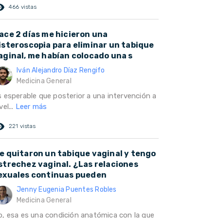
ed_eye
466 vistas
ace 2 días me hicieron una
isteroscopia para eliminar un tabique
aginal, me habían colocado una s
Iván Alejandro Díaz Rengifo
Medicina General
s esperable que posterior a una intervención a
vel...
Leer más
ed_eye
221 vistas
e quitaron un tabique vaginal y tengo
strechez vaginal. ¿Las relaciones
exuales continuas pueden
Jenny Eugenia Puentes Robles
Medicina General
o, esa es una condición anatómica con la que