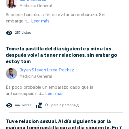
Medicina General
Si puede hacerlo, a fin de evitar un embarazo. Sin
embargo t...
Leer más
remove_red_eye
257 vistas
Tome la pastilla del día siguiente y minutos
después volví a tener relaciones, sin embargo
estoy tom
Bryan Steven Urrea Trochez
Medicina General
Es poco probable un embarazo dado que la
anticoncepción d...
Leer más
remove_red_eye
volunteer_activism
446 vistas
Útil para 3 persona(s)
Tuve relacion sexual. Al día siguiente por la
mañana tomé pastilla para el día siguiente. En 7