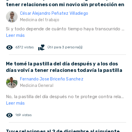
tener relaciones con mi novio sin protección en
César Alejandro Peñatez Villadiego
Medicina del trabajo
Si y todo depende de cuánto tiempo haya transcurrido ...
Leer más
remove_red_eye
volunteer_activism
6372 vistas
Útil para 3 persona(s)
Me tomé la pastilla del día después y a los dos
días volví a tener relaciones todavía la pastilla
Fernando Jose Briceño Sanchez
Medicina General
No, la pastilla del día después no te protege contra rela...
Leer más
remove_red_eye
169 vistas
Tuve relaciones al 2 de diciembre al siguiente