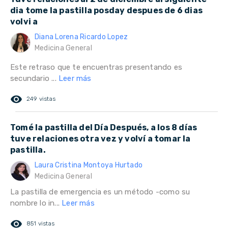
dia tome la pastilla posday despues de 6 dias
volvi a
Diana Lorena Ricardo Lopez
Medicina General
Este retraso que te encuentras presentando es
secundario ...
Leer más
remove_red_eye
249 vistas
Tomé la pastilla del Día Después, a los 8 días
tuve relaciones otra vez y volví a tomar la
pastilla.
Laura Cristina Montoya Hurtado
Medicina General
La pastilla de emergencia es un método -como su
nombre lo in...
Leer más
remove_red_eye
851 vistas