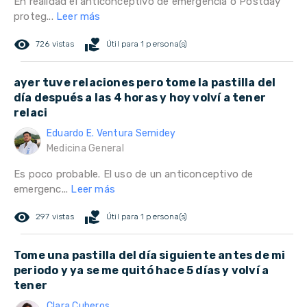
En realidad el anticonceptivo de emergencia o Postday
proteg...
Leer más
remove_red_eye
volunteer_activism
726 vistas
Útil para 1 persona(s)
ayer tuve relaciones pero tome la pastilla del
día después a las 4 horas y hoy volví a tener
relaci
Eduardo E. Ventura Semidey
Medicina General
Es poco probable. El uso de un anticonceptivo de
emergenc...
Leer más
remove_red_eye
volunteer_activism
297 vistas
Útil para 1 persona(s)
Tome una pastilla del día siguiente antes de mi
periodo y ya se me quitó hace 5 días y volví a
tener
Clara Cuberos