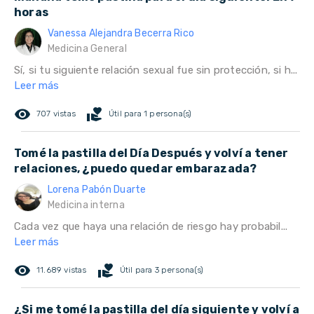
horas
Vanessa Alejandra Becerra Rico
Medicina General
Sí, si tu siguiente relación sexual fue sin protección, si h...
Leer más
remove_red_eye
volunteer_activism
707 vistas
Útil para 1 persona(s)
Tomé la pastilla del Día Después y volví a tener
relaciones, ¿puedo quedar embarazada?
Lorena Pabón Duarte
Medicina interna
Cada vez que haya una relación de riesgo hay probabil...
Leer más
remove_red_eye
volunteer_activism
11.689 vistas
Útil para 3 persona(s)
¿Si me tomé la pastilla del día siguiente y volví a