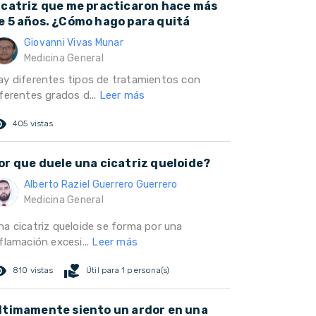
icatriz que me practicaron hace más
e 5 años. ¿Cómo hago para quitá
Giovanni Vivas Munar
Medicina General
ay diferentes tipos de tratamientos con
iferentes grados d...
Leer más
ed_eye
405 vistas
or que duele una cicatriz queloide?
Alberto Raziel Guerrero Guerrero
Medicina General
na cicatriz queloide se forma por una
flamación excesi...
Leer más
ed_eye
volunteer_activism
810 vistas
Útil para 1 persona(s)
ltimamente siento un ardor en una