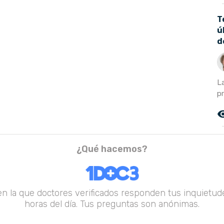
T
ú
d
L
pr
remove_r
¿Qué hacemos?
en la que doctores verificados responden tus inquietude
horas del día. Tus preguntas son anónimas.