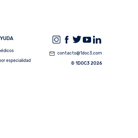
AYUDA
édicos
mail_outline
contacto@1doc3.com
or especialidad
© 1DOC3 2026