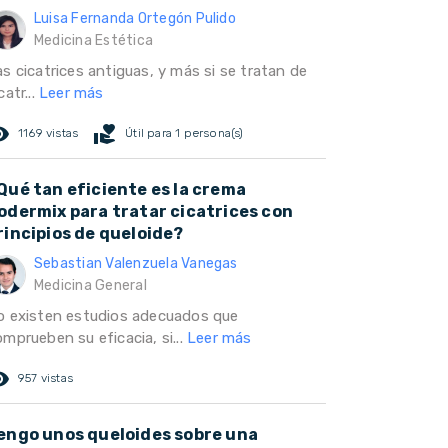
Luisa Fernanda Ortegón Pulido
Medicina Estética
s cicatrices antiguas, y más si se tratan de
catr...
Leer más
ed_eye
volunteer_activism
1169 vistas
Útil para 1 persona(s)
Qué tan eficiente es la crema
odermix para tratar cicatrices con
rincipios de queloide?
Sebastian Valenzuela Vanegas
Medicina General
o existen estudios adecuados que
mprueben su eficacia, si...
Leer más
ed_eye
957 vistas
engo unos queloides sobre una