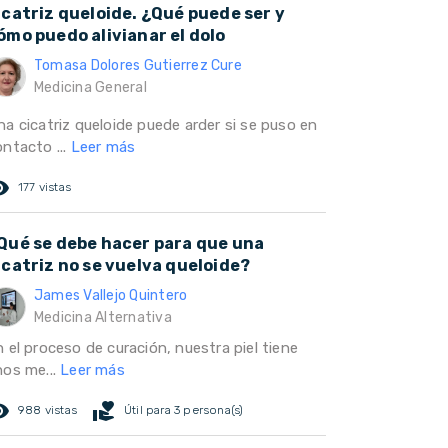
icatriz queloide. ¿Qué puede ser y
ómo puedo alivianar el dolo
Tomasa Dolores Gutierrez Cure
Medicina General
na cicatriz queloide puede arder si se puso en
ontacto ...
Leer más
ed_eye
177 vistas
Qué se debe hacer para que una
icatriz no se vuelva queloide?
James Vallejo Quintero
Medicina Alternativa
 el proceso de curación, nuestra piel tiene
nos me...
Leer más
ed_eye
volunteer_activism
988 vistas
Útil para 3 persona(s)