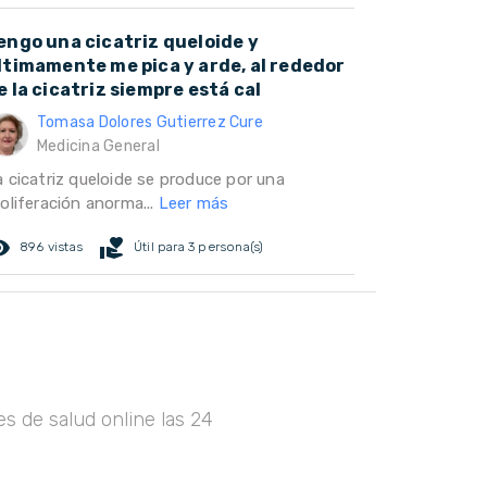
engo una cicatriz queloide y
ltimamente me pica y arde, al rededor
e la cicatriz siempre está cal
Tomasa Dolores Gutierrez Cure
Medicina General
a cicatriz queloide se produce por una
oliferación anorma...
Leer más
ed_eye
volunteer_activism
896 vistas
Útil para 3 persona(s)
s de salud online las 24