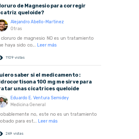
loruro de Magnesio para corregir
icatriz queloide?
Alejandro Abello-Martinez
Otras
l cloruro de magnesio NO es un tratamiento
e haya sido co...
Leer más
ed_eye
1109 vistas
uiero saber si el medicamento :
idrocortisona 100 mg me sirve para
ratar unas cicatrices queloide
Eduardo E. Ventura Semidey
Medicina General
robablemente no, este no es un tratamiento
robado para est...
Leer más
ed_eye
269 vistas