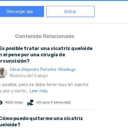
Descargar app
Entrar
Contenido Relacionado
Es posible tratar una cicatriz queloide
n el pene por una cirugía de
ircuncisión?
César Alejandro Peñatez Villadiego
Medicina del trabajo
s posible, pero se debe tener muy en cuenta
s pro y contr...
Leer más
ed_eye
volunteer_activism
4525 vistas
Útil para 4 persona(s)
Cómo puedo quitarme una cicatriz
ueloide?