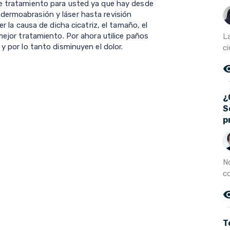
de tratamiento para usted ya que hay desde
dermoabrasión y láser hasta revisión
er la causa de dicha cicatriz, el tamaño, el
mejor tratamiento. Por ahora utilice paños
La
y por lo tanto disminuyen el dolor.
ci
remove_r
¿
S
p
N
co
remove_r
T