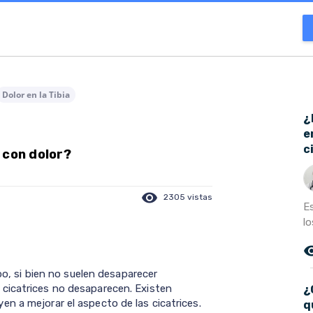
Dolor en la Tibia
¿
e
c
 con dolor?
visibility
2305 vistas
E
lo
remove_r
mpo, si bien no suelen desaparecer
cicatrices no desaparecen. Existen
¿
n a mejorar el aspecto de las cicatrices.
q