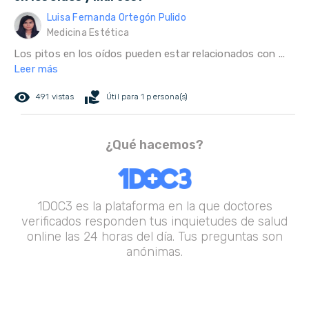
Luisa Fernanda Ortegón Pulido
Medicina Estética
Los pitos en los oídos pueden estar relacionados con ...
Leer más
remove_red_eye
volunteer_activism
491 vistas
Útil para 1 persona(s)
¿Qué hacemos?
1DOC3 es la plataforma en la que doctores
verificados responden tus inquietudes de salud
online las 24 horas del día. Tus preguntas son
anónimas.