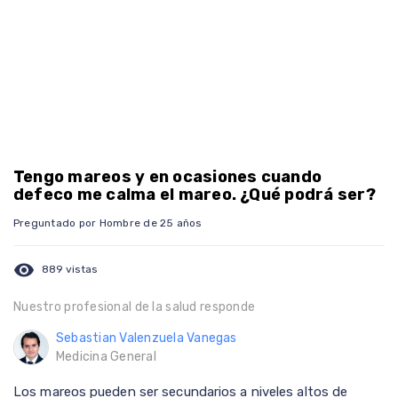
Tengo mareos y en ocasiones cuando
defeco me calma el mareo. ¿Qué podrá ser?
Preguntado por Hombre de 25 años
visibility
889 vistas
Nuestro profesional de la salud responde
Sebastian Valenzuela Vanegas
Medicina General
Los mareos pueden ser secundarios a niveles altos de