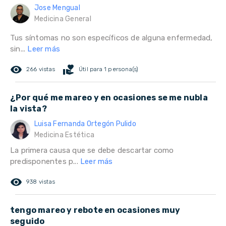
Jose Mengual
Medicina General
Tus síntomas no son específicos de alguna enfermedad,
sin...
Leer más
remove_red_eye
volunteer_activism
266 vistas
Útil para 1 persona(s)
¿Por qué me mareo y en ocasiones se me nubla
la vista?
Luisa Fernanda Ortegón Pulido
Medicina Estética
La primera causa que se debe descartar como
predisponentes p...
Leer más
remove_red_eye
938 vistas
tengo mareo y rebote en ocasiones muy
seguido