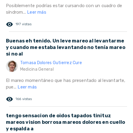
Posiblemente podrías estar cursando con un cuadro de
síndrom...
Leer más
remove_red_eye
197 vistas
Buenas eh tenido. Un leve mareo al levantarme
y cuando me estaba levantando no tenía mareo
si no al
Tomasa Dolores Gutierrez Cure
Medicina General
El mareo momentáneo que has presentado al levantarte,
pue...
Leer más
remove_red_eye
166 vistas
tengo sensacion de oidos tapados tinituz
mareos vision borrosa mareos dolores en cuello
y espalda a