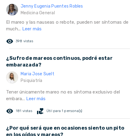
Jenny Eugenia Puentes Robles
Medicina General
El mareo y las nauseas o rebote, pueden ser síntomas de
much...
Leer más
remove_red_eye
398 vistas
¿Sufro de mareos continuos, podré estar
embarazada?
Maria Jose Suelt
Psiquiatría
Tener únicamente mareo no es síntoma exclusivo del
embara...
Leer más
remove_red_eye
volunteer_activism
181 vistas
Útil para 1 persona(s)
¿Por qué será que en ocasiones siento un pito
en los oídos y mareos?