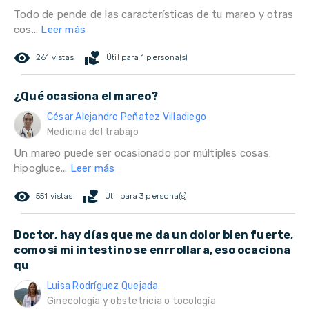
Todo de pende de las características de tu mareo y otras
cos...
Leer más
remove_red_eye
volunteer_activism
261 vistas
Útil para 1 persona(s)
¿Qué ocasiona el mareo?
César Alejandro Peñatez Villadiego
Medicina del trabajo
Un mareo puede ser ocasionado por múltiples cosas:
hipogluce...
Leer más
remove_red_eye
volunteer_activism
551 vistas
Útil para 3 persona(s)
Doctor, hay días que me da un dolor bien fuerte,
como si mi intestino se enrrollara, eso ocaciona
qu
Luisa Rodríguez Quejada
Ginecología y obstetricia o tocología