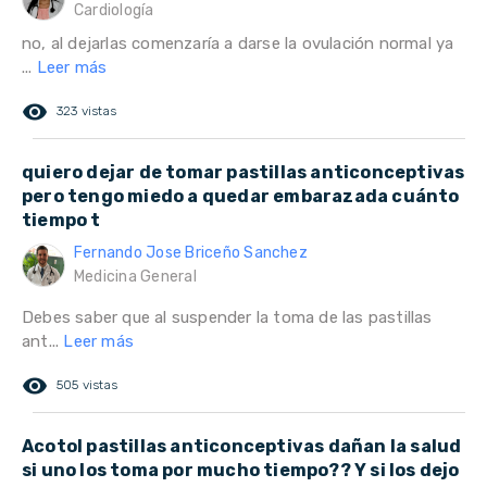
Cardiología
no, al dejarlas comenzaría a darse la ovulación normal ya
...
Leer más
remove_red_eye
323 vistas
quiero dejar de tomar pastillas anticonceptivas
pero tengo miedo a quedar embarazada cuánto
tiempo t
Fernando Jose Briceño Sanchez
Medicina General
Debes saber que al suspender la toma de las pastillas
ant...
Leer más
remove_red_eye
505 vistas
Acotol pastillas anticonceptivas dañan la salud
si uno los toma por mucho tiempo?? Y si los dejo