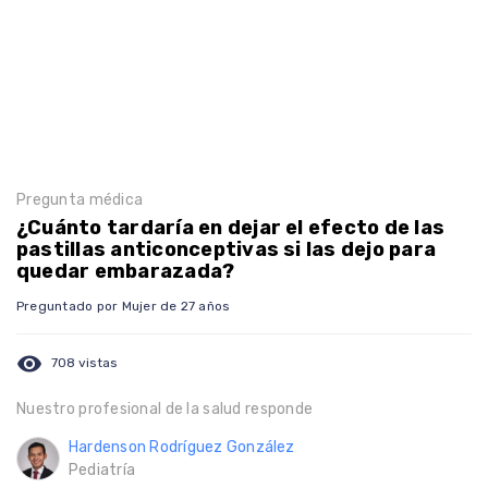
Pregunta médica
¿Cuánto tardaría en dejar el efecto de las
pastillas anticonceptivas si las dejo para
quedar embarazada?
Preguntado por Mujer de 27 años
visibility
708 vistas
Nuestro profesional de la salud responde
Hardenson Rodríguez González
Pediatría