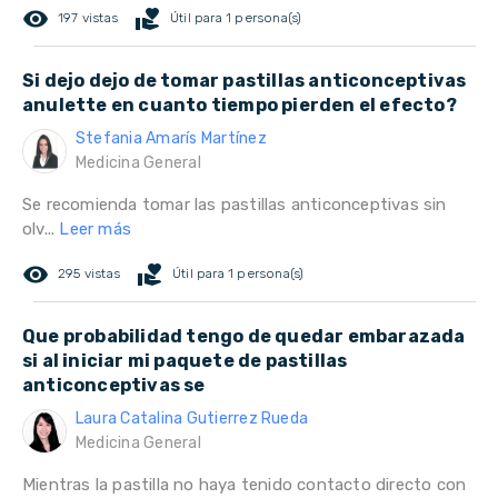
remove_red_eye
volunteer_activism
197 vistas
Útil para 1 persona(s)
Si dejo dejo de tomar pastillas anticonceptivas
anulette en cuanto tiempo pierden el efecto?
Stefania Amarís Martínez
Medicina General
Se recomienda tomar las pastillas anticonceptivas sin
olv...
Leer más
remove_red_eye
volunteer_activism
295 vistas
Útil para 1 persona(s)
Que probabilidad tengo de quedar embarazada
si al iniciar mi paquete de pastillas
anticonceptivas se
Laura Catalina Gutierrez Rueda
Medicina General
Mientras la pastilla no haya tenido contacto directo con