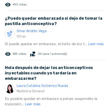
remove_red_eye
493 vistas
¿Puedo quedar embarazada si dejo de tomar la
pastilla anticonceptiva?
Omar Andrés Vega
Otras
Sí puede quedar en embarazo, el éxito de los t...
Leer más
remove_red_eye
volunteer_activism
559 vistas
Útil para 1 persona(s)
Hola después de dejar los anticonceptivos
inyectables cuando yo tardaría en
embarazarme?
Laura Catalina Gutierrez Rueda
Medicina General
Es posible quedar en embarazo a penas suspendes la
inyección...
Leer más