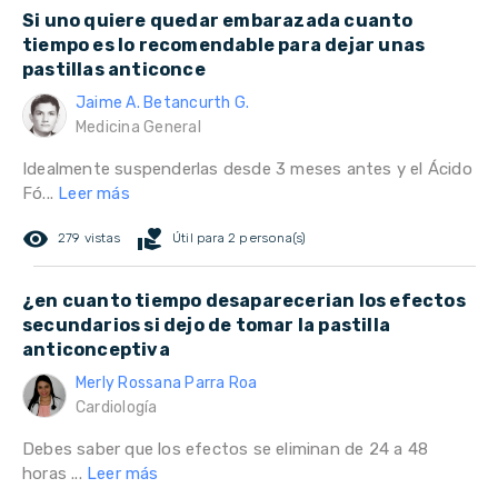
Si uno quiere quedar embarazada cuanto
tiempo es lo recomendable para dejar unas
pastillas anticonce
Jaime A. Betancurth G.
Medicina General
Idealmente suspenderlas desde 3 meses antes y el Ácido
Fó...
Leer más
remove_red_eye
volunteer_activism
279 vistas
Útil para 2 persona(s)
¿en cuanto tiempo desaparecerian los efectos
secundarios si dejo de tomar la pastilla
anticonceptiva
Merly Rossana Parra Roa
Cardiología
Debes saber que los efectos se eliminan de 24 a 48
horas ...
Leer más