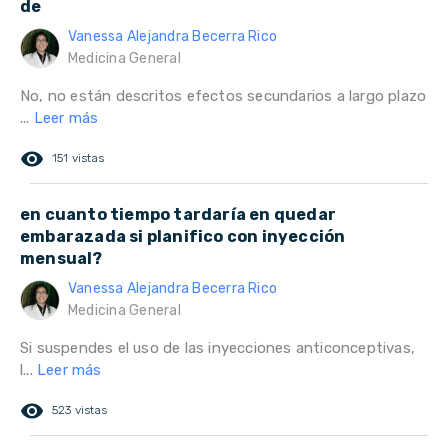
de
Vanessa Alejandra Becerra Rico
Medicina General
No, no están descritos efectos secundarios a largo plazo
...
Leer más
remove_red_eye
151 vistas
en cuanto tiempo tardaría en quedar
embarazada si planifico con inyección
mensual?
Vanessa Alejandra Becerra Rico
Medicina General
Si suspendes el uso de las inyecciones anticonceptivas,
l...
Leer más
remove_red_eye
523 vistas