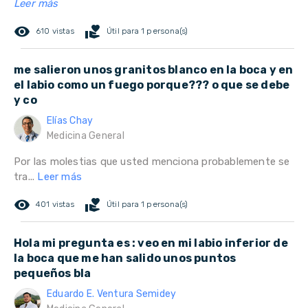
Leer más
remove_red_eye
volunteer_activism
610 vistas
Útil para 1 persona(s)
me salieron unos granitos blanco en la boca y en
el labio como un fuego porque??? o que se debe
y co
Elías Chay
Medicina General
Por las molestias que usted menciona probablemente se
tra...
Leer más
remove_red_eye
volunteer_activism
401 vistas
Útil para 1 persona(s)
Hola mi pregunta es : veo en mi labio inferior de
la boca que me han salido unos puntos
pequeños bla
Eduardo E. Ventura Semidey