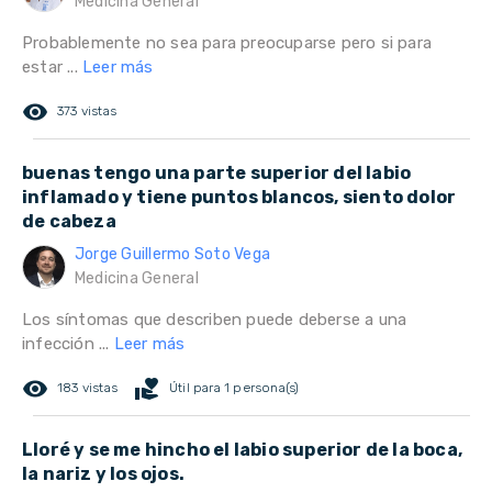
Medicina General
Probablemente no sea para preocuparse pero si para
estar ...
Leer más
remove_red_eye
373 vistas
buenas tengo una parte superior del labio
inflamado y tiene puntos blancos, siento dolor
de cabeza
Jorge Guillermo Soto Vega
Medicina General
Los síntomas que describen puede deberse a una
infección ...
Leer más
remove_red_eye
volunteer_activism
183 vistas
Útil para 1 persona(s)
Lloré y se me hincho el labio superior de la boca,
la nariz y los ojos.