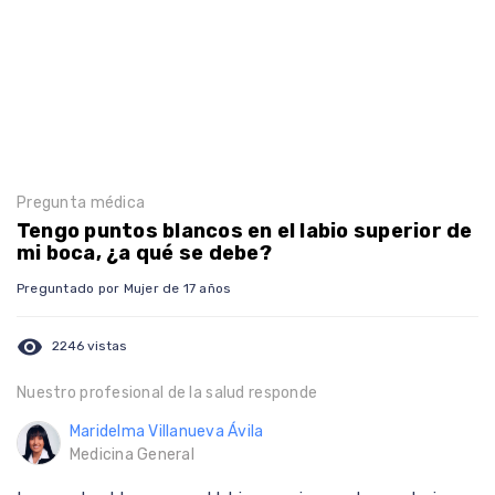
Pregunta médica
Tengo puntos blancos en el labio superior de
mi boca, ¿a qué se debe?
Preguntado por Mujer de 17 años
visibility
2246 vistas
Nuestro profesional de la salud responde
Maridelma Villanueva Ávila
Medicina General