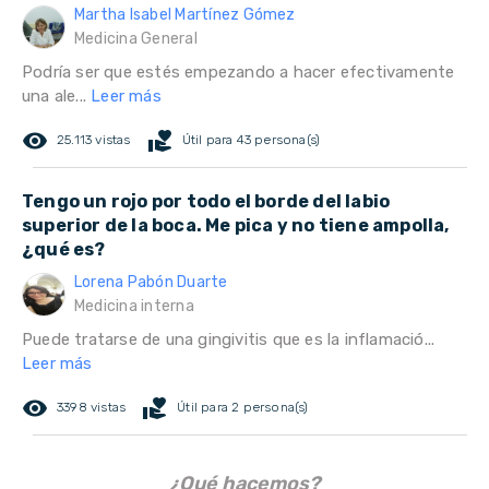
Martha Isabel Martínez Gómez
Medicina General
Podría ser que estés empezando a hacer efectivamente
una ale...
Leer más
remove_red_eye
volunteer_activism
25.113 vistas
Útil para 43 persona(s)
Tengo un rojo por todo el borde del labio
superior de la boca. Me pica y no tiene ampolla,
¿qué es?
Lorena Pabón Duarte
Medicina interna
Puede tratarse de una gingivitis que es la inflamació...
Leer más
remove_red_eye
volunteer_activism
3398 vistas
Útil para 2 persona(s)
¿Qué hacemos?