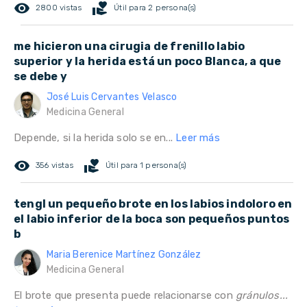
remove_red_eye
volunteer_activism
2800 vistas
Útil para 2 persona(s)
me hicieron una cirugia de frenillo labio
superior y la herida está un poco Blanca, a que
se debe y
José Luis Cervantes Velasco
Medicina General
Depende, si la herida solo se en...
Leer más
remove_red_eye
volunteer_activism
356 vistas
Útil para 1 persona(s)
tengl un pequeño brote en los labios indoloro en
el labio inferior de la boca son pequeños puntos
b
Maria Berenice Martínez González
Medicina General
El brote que presenta puede relacionarse con
gránulos...