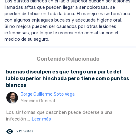
Los puntos blancos en el labio superior pueden ser lesiones
llamadas aftas que pueden llegar a ser dolorosas, se
pueden distribuir en toda la boca. El manejo es sintomático
con algunos enjuagues bucales y adecuada higiene oral.
Si no mejora pueden ser causados por otras lesiones
infecciosas, por lo que le recomiendo consultar con el
médico de su seguro.
Contenido Relacionado
buenas disculpen es que tengo una parte del
labio superior hinchada pero tiene como puntos
blancos
Jorge Guillermo Soto Vega
Medicina General
Los síntomas que describen puede deberse a una
infección ...
Leer más
remove_red_eye
382 vistas