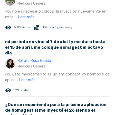
Medicina General
No, no es necesario colocar la inyección nuevamente en
este ...
Leer más
remove_red_eye
volunteer_activism
2605 vistas
Útil para 5 persona(s)
mi periodo ne vino el 7 de abril y me duro hasta
el 15 de abril. me coloque nomagest el octavo
dia
Natalia Mesa García
Medicina General
No. Este medicamento es un anticonceptivo hormonal de
aplica...
Leer más
remove_red_eye
1320 vistas
¿Qué se recomienda para la próxima aplicación
de Nomagest si me inyecté el 26 siendo el