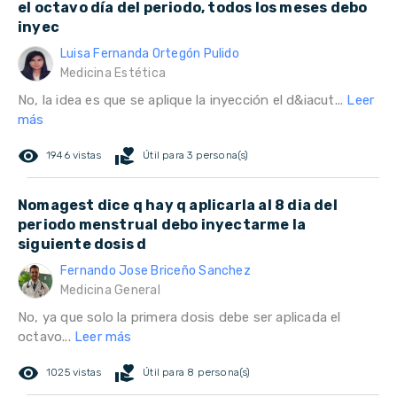
el octavo día del periodo, todos los meses debo
inyec
Luisa Fernanda Ortegón Pulido
Medicina Estética
No, la idea es que se aplique la inyección el d&iacut...
Leer
más
remove_red_eye
volunteer_activism
1946 vistas
Útil para 3 persona(s)
Nomagest dice q hay q aplicarla al 8 dia del
periodo menstrual debo inyectarme la
siguiente dosis d
Fernando Jose Briceño Sanchez
Medicina General
No, ya que solo la primera dosis debe ser aplicada el
octavo...
Leer más
remove_red_eye
volunteer_activism
1025 vistas
Útil para 8 persona(s)