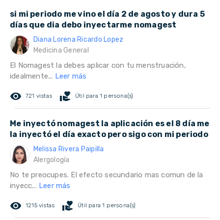
si mi periodo me vino el día 2 de agosto y dura 5
días que dia debo inyectarme nomagest
Diana Lorena Ricardo Lopez
Medicina General
El Nomagest la debes aplicar con tu menstruación,
idealmente...
Leer más
remove_red_eye
volunteer_activism
721 vistas
Útil para 1 persona(s)
Me inyectó nomagest la aplicación es el 8 día me
la inyectó el día exacto pero sigo con mi periodo
Melissa Rivera Paipilla
Alergología
No te preocupes. El efecto secundario mas comun de la
inyecc...
Leer más
remove_red_eye
volunteer_activism
1215 vistas
Útil para 1 persona(s)