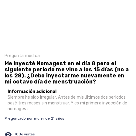
Pregunta médica
Me inyecté Nomagest en el día 8 pero el
siguiente período me vino a los 15 días (no a
los 28). ¿Debo inyectarme nuevamente en
mi octavo día de menstruación?
Información adicional
Siempre he sido irregular. Antes de mis últimos dos periodos
pasé tres meses sin menstruar. Y es mi primera inyección de
nomagest
Preguntado por mujer de 21 años
visibility
7086 vistas