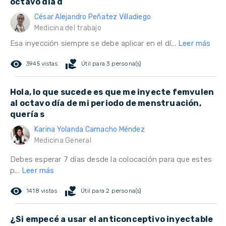
octavo día d
César Alejandro Peñatez Villadiego
Medicina del trabajo
Esa inyección siempre se debe aplicar en el dí...
Leer más
remove_red_eye
volunteer_activism
3945 vistas
Útil para 3 persona(s)
Hola, lo que sucede es que me inyecte femvulen
al octavo día de mi periodo de menstruación,
quería s
Karina Yolanda Camacho Méndez
Medicina General
Debes esperar 7 días desde la colocación para que estes
p...
Leer más
remove_red_eye
volunteer_activism
1418 vistas
Útil para 2 persona(s)
¿Si empecé a usar el anticonceptivo inyectable