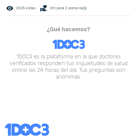
remove_red_eye
volunteer_activism
2025 vistas
Útil para 2 persona(s)
¿Qué hacemos?
1DOC3 es la plataforma en la que doctores
verificados responden tus inquietudes de salud
online las 24 horas del día. Tus preguntas son
anónimas.