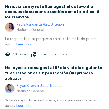
Mi novia se inyecto Nomagest el octavo dia
despues de su menstruación como lo indica. A
los cuantos
Paula Margarita Ruiz Ortegon
Medicina General
La respuesta a tu pregunta es si, éste método puede
aplic...
Leer más
remove_red_eye
volunteer_activism
3741 vistas
Útil para 5 persona(s)
Me inyecto nomagest al 8° día y al día siguiente
tuve relaciones sin protección (mi primera
aplicaci
Bryan Steven Urrea Trochez
Medicina General
Si hay riesgo de un embarazo, dado que cuando no se
aplic...
Leer más