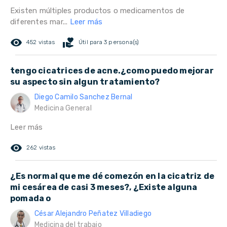
Existen múltiples productos o medicamentos de
diferentes mar...
Leer más
remove_red_eye
volunteer_activism
452 vistas
Útil para 3 persona(s)
tengo cicatrices de acne.¿como puedo mejorar
su aspecto sin algun tratamiento?
Diego Camilo Sanchez Bernal
Medicina General
Leer más
remove_red_eye
262 vistas
¿Es normal que me dé comezón en la cicatriz de
mi cesárea de casi 3 meses?, ¿Existe alguna
pomada o
César Alejandro Peñatez Villadiego
Medicina del trabajo