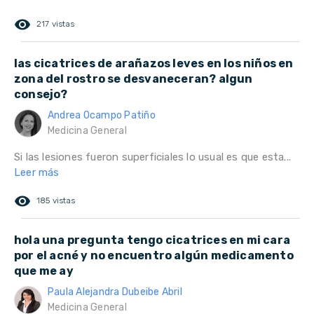
remove_red_eye
217 vistas
las cicatrices de arañazos leves en los niños en
zona del rostro se desvaneceran? algun
consejo?
Andrea Ocampo Patiño
Medicina General
Si las lesiones fueron superficiales lo usual es que esta...
Leer más
remove_red_eye
185 vistas
hola una pregunta tengo cicatrices en mi cara
por el acné y no encuentro algún medicamento
que me ay
Paula Alejandra Dubeibe Abril
Medicina General