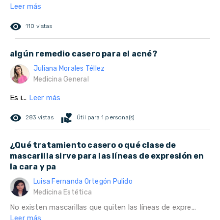
Leer más
remove_red_eye
110 vistas
algún remedio casero para el acné?
Juliana Morales Téllez
Medicina General
Es i...
Leer más
remove_red_eye
volunteer_activism
283 vistas
Útil para 1 persona(s)
¿Qué tratamiento casero o qué clase de
mascarilla sirve para las líneas de expresión en
la cara y pa
Luisa Fernanda Ortegón Pulido
Medicina Estética
No existen mascarillas que quiten las líneas de expre...
Leer más