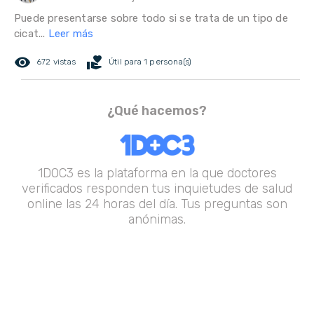
Puede presentarse sobre todo si se trata de un tipo de
cicat...
Leer más
remove_red_eye
volunteer_activism
672 vistas
Útil para 1 persona(s)
¿Qué hacemos?
1DOC3 es la plataforma en la que doctores
verificados responden tus inquietudes de salud
online las 24 horas del día. Tus preguntas son
anónimas.