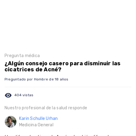
Pregunta médica
¿Algún consejo casero para disminuir las
cicatrices de Acné?
Preguntado por Hombre de 18 años
visibility
404 vistas
Nuestro profesional de la salud responde
Karin Schulle Urhan
Medicina General