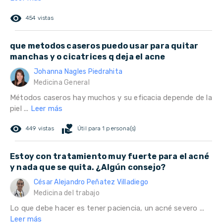
remove_red_eye
454 vistas
que metodos caseros puedo usar para quitar
manchas y o cicatrices q deja el acne
Johanna Nagles Piedrahita
Medicina General
Métodos caseros hay muchos y su eficacia depende de la
piel ...
Leer más
remove_red_eye
volunteer_activism
449 vistas
Útil para 1 persona(s)
Estoy con tratamiento muy fuerte para el acné
y nada que se quita. ¿Algún consejo?
César Alejandro Peñatez Villadiego
Medicina del trabajo
Lo que debe hacer es tener paciencia, un acné severo ...
Leer más