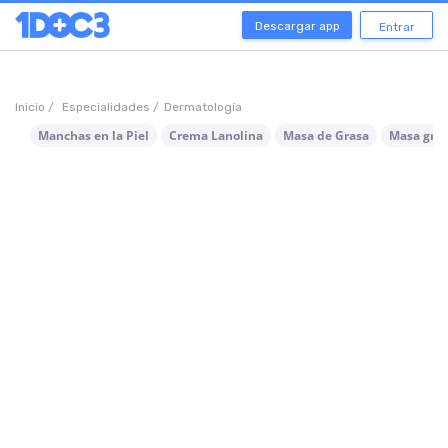
Descargar app
Entrar
Inicio /
Especialidades /
Dermatología
Manchas en la Piel
Crema Lanolina
Masa de Grasa
Masa gra