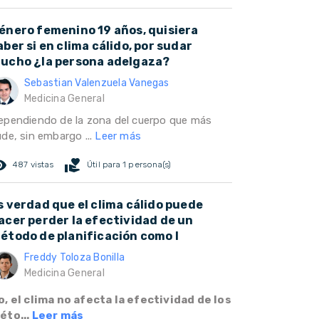
énero femenino 19 años, quisiera
aber si en clima cálido, por sudar
ucho ¿la persona adelgaza?
Sebastian Valenzuela Vanegas
Medicina General
ependiendo de la zona del cuerpo que más
ude, sin embargo ...
Leer más
ed_eye
volunteer_activism
487 vistas
Útil para 1 persona(s)
s verdad que el clima cálido puede
acer perder la efectividad de un
étodo de planificación como l
Freddy Toloza Bonilla
Medicina General
o, el clima no afecta la efectividad de los
éto...
Leer más