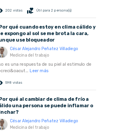
ed_eye
volunteer_activism
202 vistas
Útil para 2 persona(s)
Por qué cuando estoy en clima cálido y
e expongo al sol se me brota la cara,
unque use bloqueador
César Alejandro Peñatez Villadiego
Medicina del trabajo
so es una respuesta de su piel al estimulo de
ecreci&oacut...
Leer más
ed_eye
598 vistas
Por qué al cambiar de clima de frío a
álido una persona se puede inflamar o
inchar?
César Alejandro Peñatez Villadiego
Medicina del trabajo