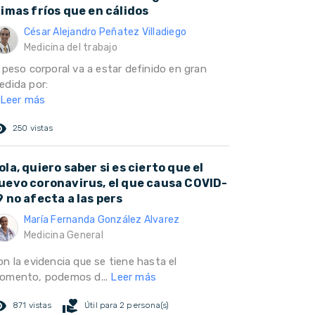
limas fríos que en cálidos
César Alejandro Peñatez Villadiego
Medicina del trabajo
 peso corporal va a estar definido en gran
edida por:
Leer más
ed_eye
250 vistas
ola, quiero saber si es cierto que el
uevo coronavirus, el que causa COVID-
9 no afecta a las pers
María Fernanda González Alvarez
Medicina General
n la evidencia que se tiene hasta el
omento, podemos d...
Leer más
ed_eye
volunteer_activism
871 vistas
Útil para 2 persona(s)