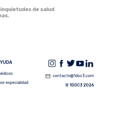
 inquietudes de salud
mas.
AYUDA
édicos
mail_outline
contacto@1doc3.com
or especialidad
© 1DOC3 2026