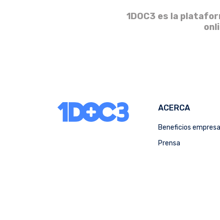
1DOC3 es la platafor
onl
ACERCA
Beneficios empres
Prensa