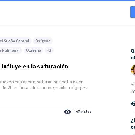
el Sueño Central
Oxígeno
n Pulmonar
Oxígeno
+3
Q
c
 influye en la saturación.
osticado con apnea, saturacion nocturna en
S
de 90 en horas de la noche, recibo oxig...
(ver
im
remove_r
visibility
467 vistas
¿
c