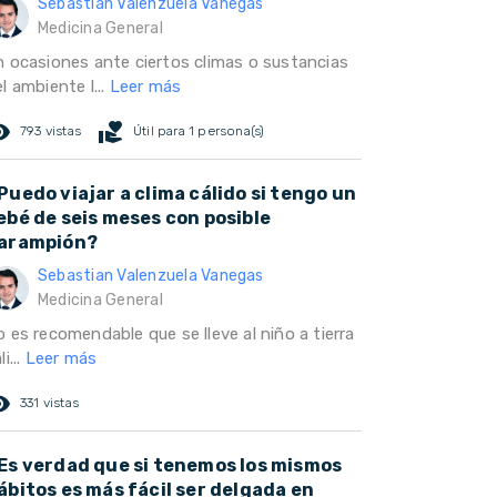
Sebastian Valenzuela Vanegas
Medicina General
n ocasiones ante ciertos climas o sustancias
l ambiente l...
Leer más
ed_eye
volunteer_activism
793 vistas
Útil para 1 persona(s)
Puedo viajar a clima cálido si tengo un
ebé de seis meses con posible
arampión?
Sebastian Valenzuela Vanegas
Medicina General
 es recomendable que se lleve al niño a tierra
li...
Leer más
ed_eye
331 vistas
Es verdad que si tenemos los mismos
ábitos es más fácil ser delgada en