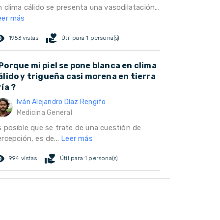
 clima cálido se presenta una vasodilatación...
eer más
ed_eye
volunteer_activism
1953 vistas
Útil para 1 persona(s)
Porque mi piel se pone blanca en clima
álido y trigueña casi morena en tierra
ría ?
Iván Alejandro Díaz Rengifo
Medicina General
s posible que se trate de una cuestión de
rcepción, es de...
Leer más
ed_eye
volunteer_activism
994 vistas
Útil para 1 persona(s)