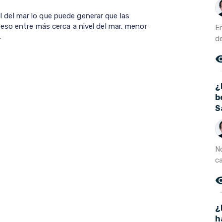
vel del mar lo que puede generar que las
eso entre más cerca a nivel del mar, menor
E
.
de
remove_r
¿
b
S
No
ca
remove_r
¿
h