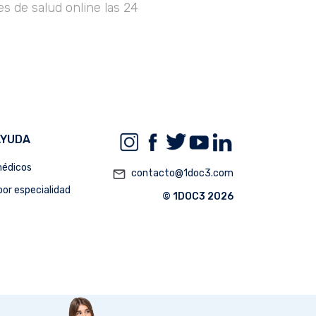
s de salud online las 24
AYUDA
édicos
mail_outline
contacto@1doc3.com
or especialidad
© 1DOC3 2026