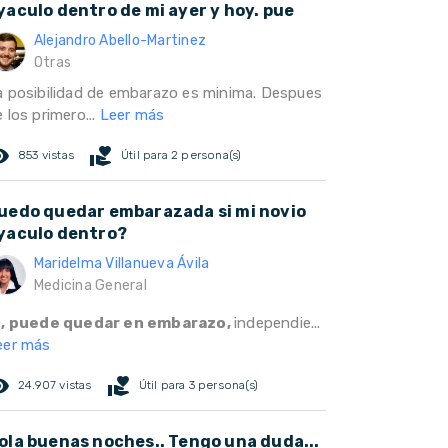
yaculo dentro de mi ayer y hoy. pue
Alejandro Abello-Martinez
Otras
a posibilidad de embarazo es minima. Despues
 los primero...
Leer más
ed_eye
volunteer_activism
853 vistas
Útil para 2 persona(s)
uedo quedar embarazada si mi novio
yaculo dentro?
Maridelma Villanueva Ávila
Medicina General
i, puede quedar en embarazo,
independie...
eer más
ed_eye
volunteer_activism
24.907 vistas
Útil para 3 persona(s)
ola buenas noches.. Tengo una duda...