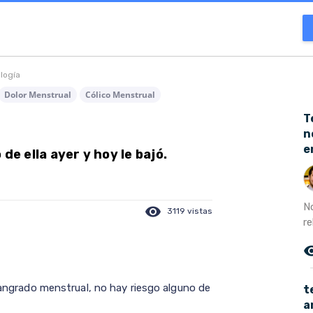
ología
Dolor Menstrual
Cólico Menstrual
T
n
e
de ella ayer y hoy le bajó.
N
visibility
3119 vistas
re
remove_r
 sangrado menstrual, no hay riesgo alguno de
t
a