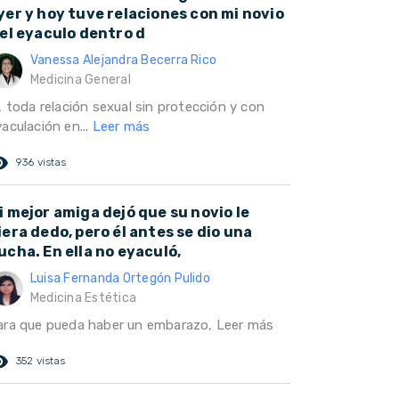
yer y hoy tuve relaciones con mi novio
 el eyaculo dentro d
Vanessa Alejandra Becerra Rico
Medicina General
, toda relación sexual sin protección y con
aculación en...
Leer más
ed_eye
936 vistas
i mejor amiga dejó que su novio le
iera dedo, pero él antes se dio una
ucha. En ella no eyaculó,
Luisa Fernanda Ortegón Pulido
Medicina Estética
ara que pueda haber un embarazo,
Leer más
ed_eye
352 vistas