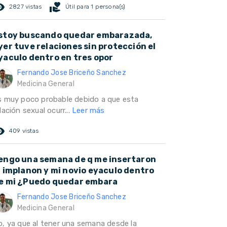
ed_eye
volunteer_activism
2827 vistas
Útil para 1 persona(s)
stoy buscando quedar embarazada,
yer tuve relaciones sin protección el
yaculo dentro en tres opor
Fernando Jose Briceño Sanchez
Medicina General
s muy poco probable debido a que esta
lación sexual ocurr...
Leer más
ed_eye
409 vistas
engo una semana de q me insertaron
l implanon y mi novio eyaculo dentro
e mi ¿Puedo quedar embara
Fernando Jose Briceño Sanchez
Medicina General
o, ya que al tener una semana desde la