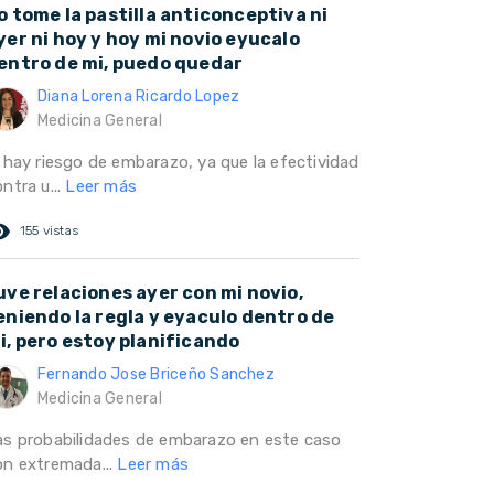
o tome la pastilla anticonceptiva ni
yer ni hoy y hoy mi novio eyucalo
entro de mi, puedo quedar
Diana Lorena Ricardo Lopez
Medicina General
í hay riesgo de embarazo, ya que la efectividad
ntra u...
Leer más
ed_eye
155 vistas
uve relaciones ayer con mi novio,
eniendo la regla y eyaculo dentro de
i, pero estoy planificando
Fernando Jose Briceño Sanchez
Medicina General
as probabilidades de embarazo en este caso
on extremada...
Leer más