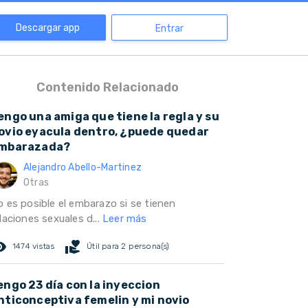
Descargar app
Entrar
Contenido Relacionado
engo una amiga que tiene la regla y su
ovio eyacula dentro, ¿puede quedar
mbarazada?
Alejandro Abello-Martinez
Otras
o es posible el embarazo si se tienen
laciones sexuales d...
Leer más
ed_eye
volunteer_activism
1474 vistas
Útil para 2 persona(s)
engo 23 día con la inyeccion
nticonceptiva femelin y mi novio