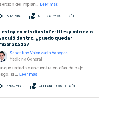
serción del implan...
Leer más
ed_eye
volunteer_activism
16.121 vistas
Útil para 79 persona(s)
i estoy en mis días infértiles y mi novio
yaculó dentro, ¿puedo quedar
mbarazada?
Sebastian Valenzuela Vanegas
Medicina General
unque usted se encuentre en días de bajo
esgo, si ...
Leer más
ed_eye
volunteer_activism
17.430 vistas
Útil para 10 persona(s)