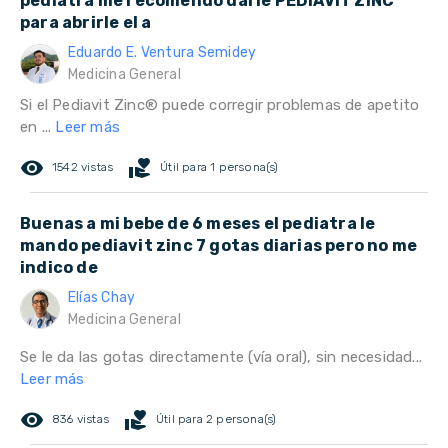
pediatra me recomendó darle PEDIAVIT ZINC
para abrirle el a
Eduardo E. Ventura Semidey
Medicina General
Si el Pediavit Zinc® puede corregir problemas de apetito
en ...
Leer más
remove_red_eye
volunteer_activism
1542 vistas
Útil para 1 persona(s)
Buenas a mi bebe de 6 meses el pediatra le
mando pediavit zinc 7 gotas diarias pero no me
indico de
Elías Chay
Medicina General
Se le da las gotas directamente (vía oral), sin necesidad...
Leer más
remove_red_eye
volunteer_activism
836 vistas
Útil para 2 persona(s)