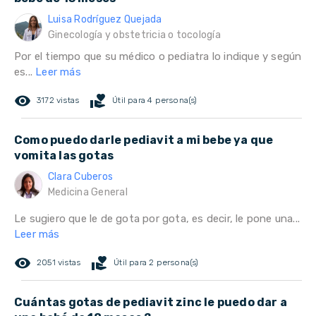
Luisa Rodríguez Quejada
Ginecología y obstetricia o tocología
Por el tiempo que su médico o pediatra lo indique y según
es...
Leer más
remove_red_eye
volunteer_activism
3172 vistas
Útil para 4 persona(s)
Como puedo darle pediavit a mi bebe ya que
vomita las gotas
Clara Cuberos
Medicina General
Le sugiero que le de gota por gota, es decir, le pone una...
Leer más
remove_red_eye
volunteer_activism
2051 vistas
Útil para 2 persona(s)
Cuántas gotas de pediavit zinc le puedo dar a