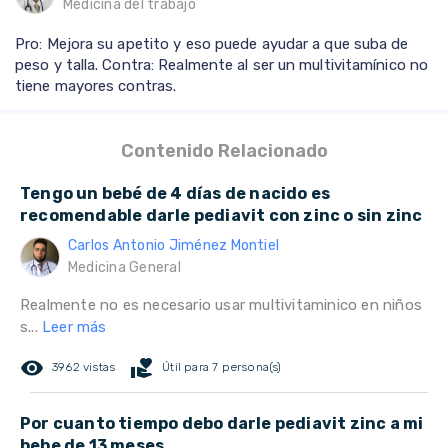
Medicina del trabajo
Pro: Mejora su apetito y eso puede ayudar a que suba de
peso y talla. Contra: Realmente al ser un multivitamínico no
tiene mayores contras.
Contenido Relacionado
Tengo un bebé de 4 días de nacido es
recomendable darle pediavit con zinc o sin zinc
Carlos Antonio Jiménez Montiel
Medicina General
Realmente no es necesario usar multivitaminico en niños
s...
Leer más
remove_red_eye
volunteer_activism
3962 vistas
Útil para 7 persona(s)
Por cuanto tiempo debo darle pediavit zinc a mi
bebe de 13 meses