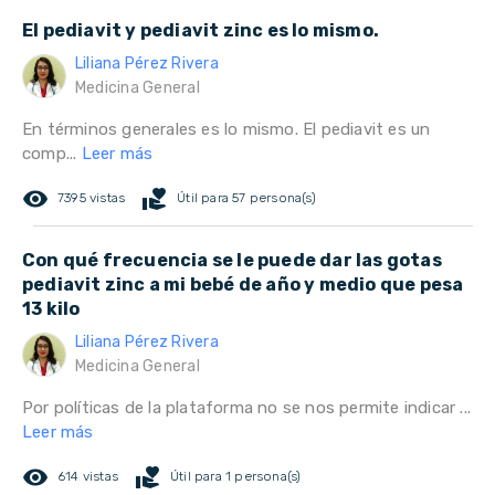
El pediavit y pediavit zinc es lo mismo.
Liliana Pérez Rivera
Medicina General
En términos generales es lo mismo. El pediavit es un
comp...
Leer más
remove_red_eye
volunteer_activism
7395 vistas
Útil para 57 persona(s)
Con qué frecuencia se le puede dar las gotas
pediavit zinc a mi bebé de año y medio que pesa
13 kilo
Liliana Pérez Rivera
Medicina General
Por políticas de la plataforma no se nos permite indicar ...
Leer más
remove_red_eye
volunteer_activism
614 vistas
Útil para 1 persona(s)