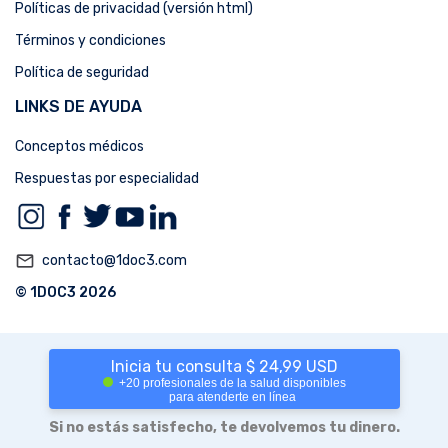
Políticas de privacidad (versión html)
Términos y condiciones
Política de seguridad
LINKS DE AYUDA
Conceptos médicos
Respuestas por especialidad
mail_outline
contacto@1doc3.com
© 1DOC3 2026
Inicia tu consulta $ 24,99 USD
+20 profesionales de la salud disponibles
para atenderte en línea
Si no estás satisfecho, te devolvemos tu dinero.