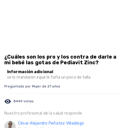
¿Cuáles son los pro y los contra de darle a
mi bebé las gotas de Pediavit Zinc?
Información adicional
se lo mandaron xque le falta un poco de talla
Preguntado por Mujer de 27 años
visibility
8449 vistas
Nuestro profesional de la salud responde
César Alejandro Peñatez Villadiego