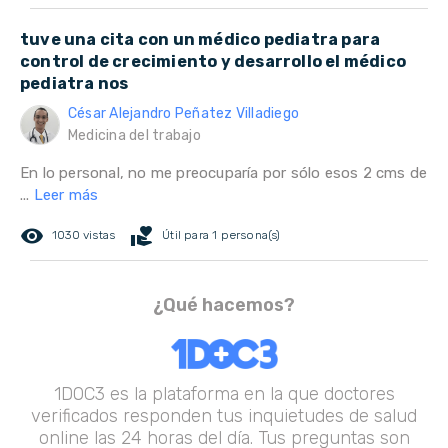
tuve una cita con un médico pediatra para
control de crecimiento y desarrollo el médico
pediatra nos
César Alejandro Peñatez Villadiego
Medicina del trabajo
En lo personal, no me preocuparía por sólo esos 2 cms de
...
Leer más
remove_red_eye
volunteer_activism
1030 vistas
Útil para 1 persona(s)
¿Qué hacemos?
1DOC3 es la plataforma en la que doctores
verificados responden tus inquietudes de salud
online las 24 horas del día. Tus preguntas son