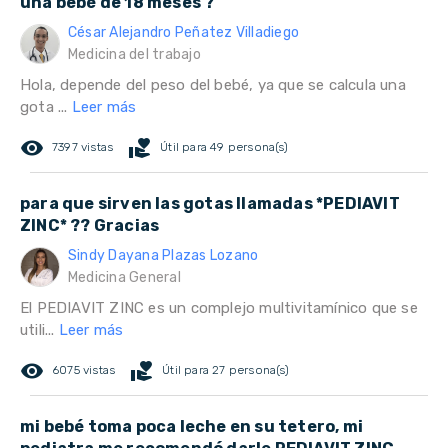
una bebé de 18 meses ?
César Alejandro Peñatez Villadiego
Medicina del trabajo
Hola, depende del peso del bebé, ya que se calcula una
gota ...
Leer más
remove_red_eye
volunteer_activism
7397 vistas
Útil para 49 persona(s)
para que sirven las gotas llamadas *PEDIAVIT
ZINC* ?? Gracias
Sindy Dayana Plazas Lozano
Medicina General
El PEDIAVIT ZINC es un complejo multivitamínico que se
utili...
Leer más
remove_red_eye
volunteer_activism
6075 vistas
Útil para 27 persona(s)
mi bebé toma poca leche en su tetero, mi