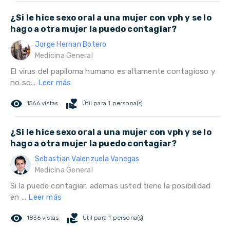
¿Si le hice sexo oral a una mujer con vph y se lo
hago a otra mujer la puedo contagiar?
Jorge Hernan Botero
Medicina General
El virus del papiloma humano es altamente contagioso y
no so...
Leer más
remove_red_eye
volunteer_activism
1566 vistas
Útil para 1 persona(s)
¿Si le hice sexo oral a una mujer con vph y se lo
hago a otra mujer la puedo contagiar?
Sebastian Valenzuela Vanegas
Medicina General
Si la puede contagiar, ademas usted tiene la posibilidad
en ...
Leer más
remove_red_eye
volunteer_activism
1836 vistas
Útil para 1 persona(s)