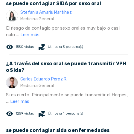
se puede contagiar SIDA por sexo oral
Stefania Amarís Martínez
Medicina General
El riesgo de contagio por sexo oral es muy bajo o casi
nulo ...
Leer más
remove_red_eye
volunteer_activism
1550 vistas
Útil para 3 persona(s)
¿A través del sexo oral se puede transmitir VPH
o Sida?
Carlos Eduardo Perez R.
Medicina General
Si es cierto. Principalmente se puede transmitir el Herpes,
...
Leer más
remove_red_eye
volunteer_activism
1259 vistas
Útil para 1 persona(s)
se puede contagiar sida o enfermedades