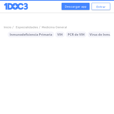
Descargar app
Entrar
Inicio /
Especialidades /
Medicina General
Inmunodeficiencia Primaria
VIH
PCR de VIH
Virus de Inmun