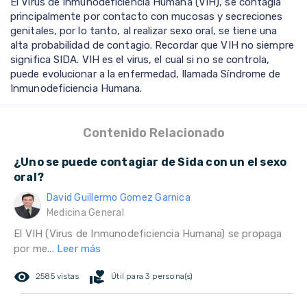
El Virus de Inmunodeficiencia Humana (VIH), se contagia
principalmente por contacto con mucosas y secreciones
genitales, por lo tanto, al realizar sexo oral, se tiene una
alta probabilidad de contagio. Recordar que VIH no siempre
significa SIDA. VIH es el virus, el cual si no se controla,
puede evolucionar a la enfermedad, llamada Síndrome de
Inmunodeficiencia Humana.
Contenido Relacionado
¿Uno se puede contagiar de Sida con un el sexo
oral?
David Guillermo Gomez Garnica
Medicina General
El VIH (Virus de Inmunodeficiencia Humana) se propaga
por me...
Leer más
remove_red_eye
volunteer_activism
2585 vistas
Útil para 3 persona(s)