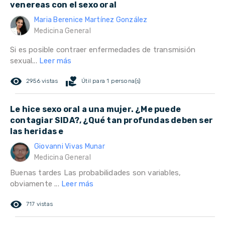
venereas con el sexo oral
Maria Berenice Martínez González
Medicina General
Si es posible contraer enfermedades de transmisión
sexual...
Leer más
remove_red_eye
volunteer_activism
2956 vistas
Útil para 1 persona(s)
Le hice sexo oral a una mujer. ¿Me puede
contagiar SIDA?, ¿Qué tan profundas deben ser
las heridas e
Giovanni Vivas Munar
Medicina General
Buenas tardes Las probabilidades son variables,
obviamente ...
Leer más
remove_red_eye
717 vistas