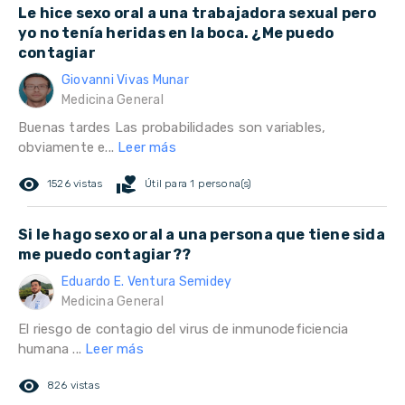
Le hice sexo oral a una trabajadora sexual pero
yo no tenía heridas en la boca. ¿Me puedo
contagiar
Giovanni Vivas Munar
Medicina General
Buenas tardes Las probabilidades son variables,
obviamente e...
Leer más
remove_red_eye
volunteer_activism
1526 vistas
Útil para 1 persona(s)
Si le hago sexo oral a una persona que tiene sida
me puedo contagiar??
Eduardo E. Ventura Semidey
Medicina General
El riesgo de contagio del virus de inmunodeficiencia
humana ...
Leer más
remove_red_eye
826 vistas