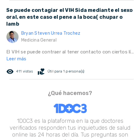
Se puede contagiar el VIH Sida mediante el sexo
oral, en este caso el pene a la boca( chupar o
lamb
Bryan Steven Urrea Trochez
Medicina General
El VIH se puede contraer al tener contacto con ciertos lí...
Leer más
remove_red_eye
volunteer_activism
411 vistas
Útil para 1 persona(s)
¿Qué hacemos?
1DOC3 es la plataforma en la que doctores
verificados responden tus inquietudes de salud
online las 24 horas del día. Tus preguntas son