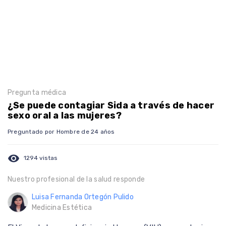
Pregunta médica
¿Se puede contagiar Sida a través de hacer
sexo oral a las mujeres?
Preguntado por Hombre de 24 años
visibility
1294 vistas
Nuestro profesional de la salud responde
Luisa Fernanda Ortegón Pulido
Medicina Estética