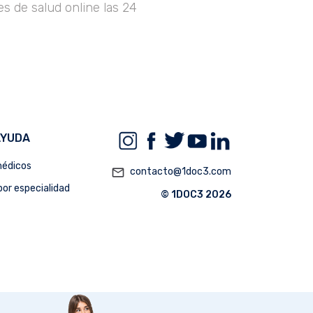
s de salud online las 24
AYUDA
édicos
mail_outline
contacto@1doc3.com
or especialidad
© 1DOC3 2026