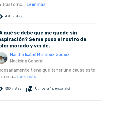
 trastorno...
Leer más
ed_eye
478 vistas
A qué se debe que me quede sin
espiración? Se me puso el rostro de
olor morado y verde.
Martha Isabel Martínez Gómez
Medicina General
ecesariamente tiene que tener una causa este
íntoma...
Leer más
ed_eye
volunteer_activism
553 vistas
Útil para 1 persona(s)