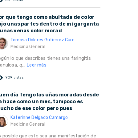
or que tengo como abultada de color
ojo unas partes dentro de mi garganta
 unas venas color morad
Tomasa Dolores Gutierrez Cure
Medicina General
egún lo que describes tienes una faringitis
anulosa, q...
Leer más
ed_eye
909 vistas
uen día Tengo las uñas moradas desde
a hace como un mes, tampoco es
ucho de ese color pero pues
Katerinne Delgado Camargo
Medicina General
s posible que esto sea una manifestación de