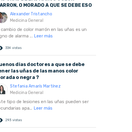
ARRON, O MORADO A QUE SE DEBE ESO
Alexander Tristancho
Medicina General
l cambio de color marrón en las uñas es un
gno de alarma ...
Leer más
ed_eye
334 vistas
uenos dias doctores a que se debe
ener las uñas de las manos color
orada o negra ?
Stefania Amarís Martínez
Medicina General
ste tipo de lesiones en las uñas pueden ser
ecundarias apa...
Leer más
ed_eye
293 vistas