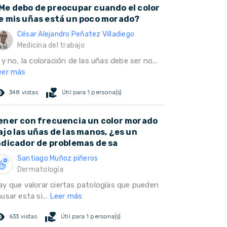
Me debo de preocupar cuando el color
e mis uñas está un poco morado?
César Alejandro Peñatez Villadiego
Medicina del trabajo
 y no, la coloración de las uñas debe ser no...
eer más
ed_eye
volunteer_activism
348 vistas
Útil para 1 persona(s)
ener con frecuencia un color morado
ajo las uñas de las manos, ¿es un
ndicador de problemas de sa
Santiago Muñoz piñeros
Dermatología
ay que valorar ciertas patologías que pueden
usar esta si...
Leer más
ed_eye
volunteer_activism
633 vistas
Útil para 1 persona(s)