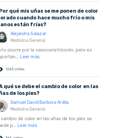
Por qué mis uñas se me ponen de color
orado cuando hace mucho frío o mis
anos están frías?
Alejandra Salazar
Medicina General
sto ocurre por la vasoconstricción, pero es
mportan...
Leer más
ed_eye
1263 vistas
A qué se debe el cambio de color en las
ñas de los pies?
Samuel David Barbosa Ardila
Medicina General
 cambio de color en las uñas de los pies se
uede p...
Leer más
ed_eye
364 vistas