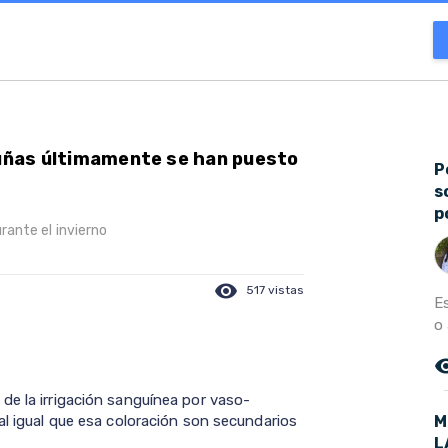
 uñas últimamente se han puesto
P
s
p
rante el invierno
visibility
517 vistas
E
o 
remove_r
de la irrigación sanguínea por vaso-
M
al igual que esa coloración son secundarios
L