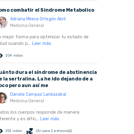
omo combatir el Sindrome Metabolico
Adriana Milena Ortegón Abril
Medicina General
a mejor forma para optimizar tu estado de
alud cuando p...
Leer más
ed_eye
204 vistas
uánto dura el síndrome de abstinencia
e la sertralina. La he ido dejando de a
oco pero aun así me
Daniela Campaz Landazabal
Medicina General
odos los cuerpos responde de manera
ferente y es difíc...
Leer más
ed_eye
volunteer_activism
253 vistas
Útil para 2 persona(s)