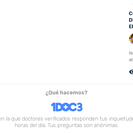
C
D
E
N
ab
remove_r
¿Qué hacemos?
en la que doctores verificados responden tus inquietude
horas del día. Tus preguntas son anónimas.