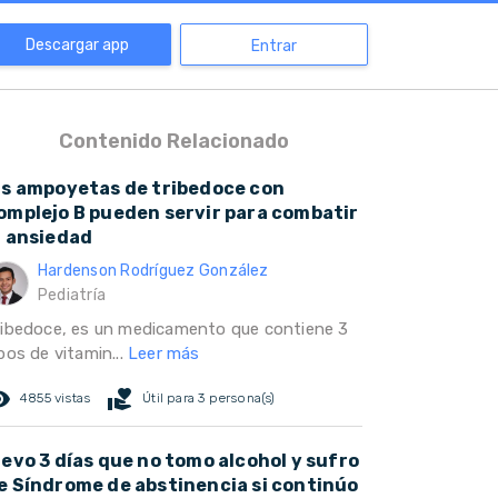
Descargar app
Entrar
Contenido Relacionado
as ampoyetas de tribedoce con
omplejo B pueden servir para combatir
a ansiedad
Hardenson Rodríguez González
Pediatría
ribedoce, es un medicamento que contiene 3
pos de vitamin...
Leer más
ed_eye
volunteer_activism
4855 vistas
Útil para 3 persona(s)
levo 3 días que no tomo alcohol y sufro
e Síndrome de abstinencia si continúo