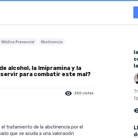
n Médica Presencial
Abstinencia
l
c
l
e alcohol, la Imipramina y la
 servir para combatir este mal?
T
visibility
250 vistas
ti
remove_r
l tratamiento de la abstinencia por el
L
ario que se acuda a una valoración
d