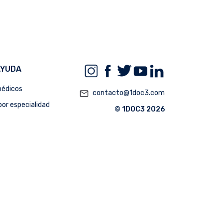
AYUDA
édicos
mail_outline
contacto@1doc3.com
or especialidad
© 1DOC3 2026