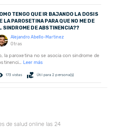
OMO TENGO QUE IR BAJANDO LA DOSIS
E LA PAROSETINA PARA QUE NO ME DE
L SINDROME DE ABSTINENCIA??
Alejandro Abello-Martinez
Otras
o, la paroxetina no se asocia con sindrome de
stinenci...
Leer más
ed_eye
volunteer_activism
173 vistas
Útil para 2 persona(s)
s de salud online las 24