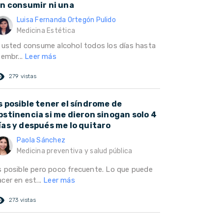
in consumir ni una
Luisa Fernanda Ortegón Pulido
Medicina Estética
i usted consume alcohol todos los días hasta
 embr...
Leer más
ed_eye
279 vistas
s posible tener el síndrome de
bstinencia si me dieron sinogan solo 4
ías y después me lo quitaro
Paola Sánchez
Medicina preventiva y salud pública
s posible pero poco frecuente. Lo que puede
cer en est...
Leer más
ed_eye
273 vistas