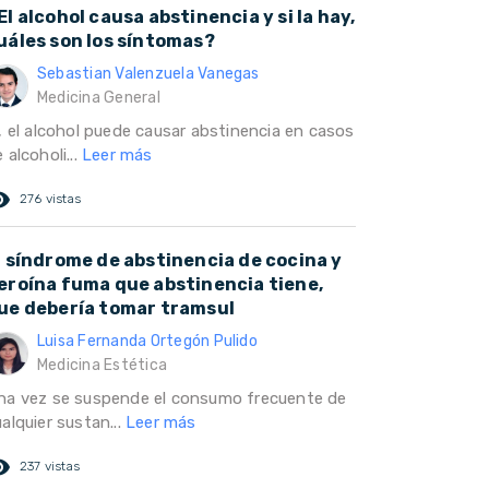
El alcohol causa abstinencia y si la hay,
uáles son los síntomas?
Sebastian Valenzuela Vanegas
Medicina General
i, el alcohol puede causar abstinencia en casos
 alcoholi...
Leer más
ed_eye
276 vistas
l síndrome de abstinencia de cocina y
eroína fuma que abstinencia tiene,
ue debería tomar tramsul
Luisa Fernanda Ortegón Pulido
Medicina Estética
na vez se suspende el consumo frecuente de
alquier sustan...
Leer más
ed_eye
237 vistas