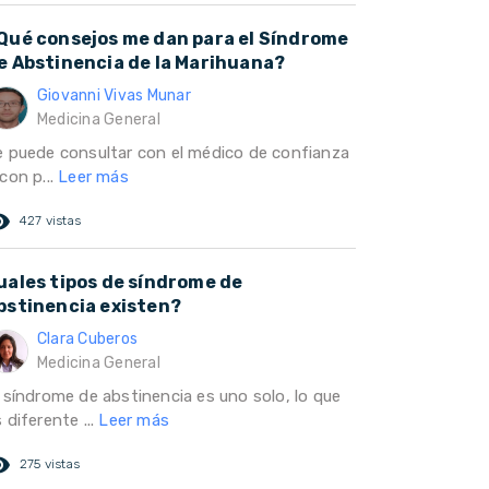
Qué consejos me dan para el Síndrome
e Abstinencia de la Marihuana?
Giovanni Vivas Munar
Medicina General
e puede consultar con el médico de confianza
con p...
Leer más
ed_eye
427 vistas
uales tipos de síndrome de
bstinencia existen?
Clara Cuberos
Medicina General
l síndrome de abstinencia es uno solo, lo que
 diferente ...
Leer más
ed_eye
275 vistas