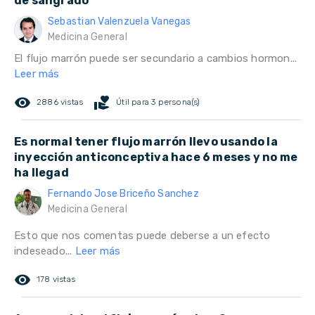
de sangrado
Sebastian Valenzuela Vanegas
Medicina General
El flujo marrón puede ser secundario a cambios hormon...
Leer más
remove_red_eye
volunteer_activism
2886 vistas
Útil para 3 persona(s)
Es normal tener flujo marrón llevo usando la
inyección anticonceptiva hace 6 meses y no me
ha llegad
Fernando Jose Briceño Sanchez
Medicina General
Esto que nos comentas puede deberse a un efecto
indeseado...
Leer más
remove_red_eye
178 vistas