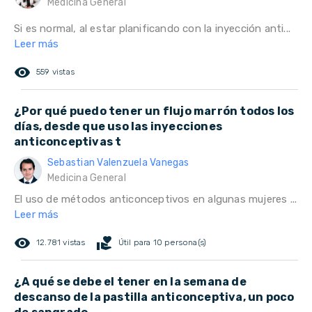
Medicina General
Si es normal, al estar planificando con la inyección anti...
Leer más
remove_red_eye
559 vistas
¿Por qué puedo tener un flujo marrón todos los
días, desde que uso las inyecciones
anticonceptivas t
Sebastian Valenzuela Vanegas
Medicina General
El uso de métodos anticonceptivos en algunas mujeres ...
Leer más
remove_red_eye
volunteer_activism
12.781 vistas
Útil para 10 persona(s)
¿A qué se debe el tener en la semana de
descanso de la pastilla anticonceptiva, un poco