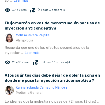
apli...
Leer más
remove_red_eye
volunteer_activism
3216 vistas
Útil para 3 persona(s)
Flujo marrón en vez de menstruación por uso de
inyeccion anticonceptiva
Melissa Rivera Paipilla
Alergología
Recuerda que uno de los efectos secundarios de la
inyeccion ...
Leer más
remove_red_eye
volunteer_activism
25.605 vistas
Útil para 16 persona(s)
A los cuántos días debe dejar de doler la zona en
donde me puse la inyección anticonceptiva ?
Karina Yolanda Camacho Méndez
Medicina General
Lo ideal es que la molestia no pase de 72 horas (3 días) ...