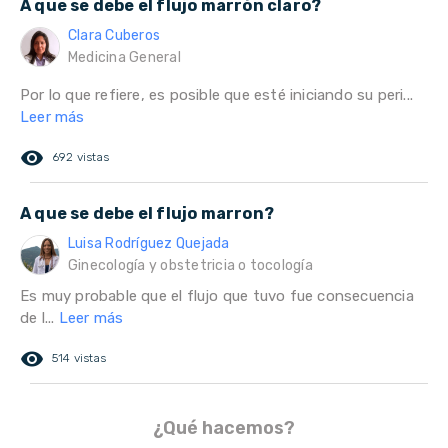
A que se debe el flujo marrón claro?
Clara Cuberos
Medicina General
Por lo que refiere, es posible que esté iniciando su peri...
Leer más
remove_red_eye
692 vistas
A que se debe el flujo marron?
Luisa Rodríguez Quejada
Ginecología y obstetricia o tocología
Es muy probable que el flujo que tuvo fue consecuencia
de l...
Leer más
remove_red_eye
514 vistas
¿Qué hacemos?