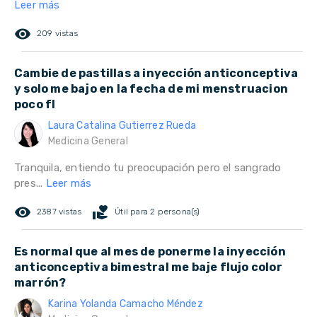
Leer más
remove_red_eye
209 vistas
Cambie de pastillas a inyección anticonceptiva
y solo me bajo en la fecha de mi menstruacion
poco fl
Laura Catalina Gutierrez Rueda
Medicina General
Tranquila, entiendo tu preocupación pero el sangrado
pres...
Leer más
remove_red_eye
volunteer_activism
2387 vistas
Útil para 2 persona(s)
Es normal que al mes de ponerme la inyección
anticonceptiva bimestral me baje flujo color
marrón?
Karina Yolanda Camacho Méndez