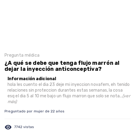
Pregunta médica
¿A qué se debe que tenga flujo marrón al
dejar la inyección anticonceptiva?
Información adicional
hola les cuento el dia 23 deje mi inyeccion novafem, eh tenido
relaciones sin proteccion durantes estas semanas, la cosa
esq el dia 5 al 10 me bajo un flujo marron que solo se nota...
(ver
más)
Preguntado por mujer de 22 años
visibility
7742 vistas