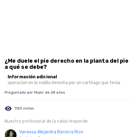
¿Me duele el pie derecho en la planta del pie
a qué se debe?
Información adicional
operacion en la rodilla derecha por un cartilago que tenia
Preguntado por Mujer de 28 años
visibility
1120 vistas
Nuestro profesional de la salud responde
Vanessa Alejandra Becerra Rico