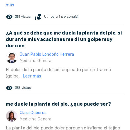
más
remove_red_eye
volunteer_activism
351 vistas
Útil para 1 persona(s)
¿A qué se debe que me duela la planta del pie, si
durante mis vacaciones me di un golpe muy
duro en
Juan Pablo Londoño Herrera
Medicina General
El dolor de la planta del pie originado por un trauma
(golpe...
Leer más
remove_red_eye
335 vistas
me duele la planta del pie. ¿que puede ser?
Clara Cuberos
Medicina General
La planta del pie puede doler porque se inflama el tejido