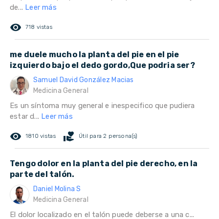
de...
Leer más
remove_red_eye
718 vistas
me duele mucho la planta del pie en el pie
izquierdo bajo el dedo gordo,Que podria ser?
Samuel David González Macias
Medicina General
Es un síntoma muy general e inespecifico que pudiera
estar d...
Leer más
remove_red_eye
volunteer_activism
1810 vistas
Útil para 2 persona(s)
Tengo dolor en la planta del pie derecho, en la
parte del talón.
Daniel Molina S
Medicina General
El dolor localizado en el talón puede deberse a una c...