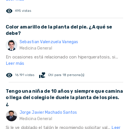
remove_red_eye
495 vistas
Color amarillo de la planta del pie. ¿A qué se
debe?
Sebastian Valenzuela Vanegas
Medicina General
En ocasiones está relacionado con hiperqueratosis, si...
Leer más
remove_red_eye
volunteer_activism
16.191 vistas
Útil para 18 persona(s)
Tengo una niña de 10 años y siempre que camina
o llega del colegio le duele la planta de los pies.
¿
Jorge Javier Machado Santos
Medicina General
Si le ve doblado el talón le recomiendo solicitar val...
Leer