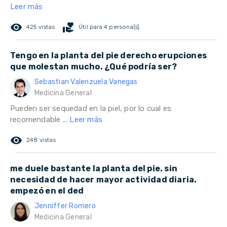
Leer más
remove_red_eye
volunteer_activism
425 vistas
Útil para 4 persona(s)
Tengo en la planta del pie derecho erupciones
que molestan mucho. ¿Qué podría ser?
Sebastian Valenzuela Vanegas
Medicina General
Pueden ser sequedad en la piel, por lo cual es
recomendable ...
Leer más
remove_red_eye
248 vistas
me duele bastante la planta del pie. sin
necesidad de hacer mayor actividad diaria.
empezó en el ded
Jenniffer Romero
Medicina General