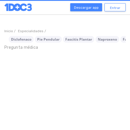
Descargar app
Entrar
Inicio /
Especialidades /
Diclofenaco
Pie Pendular
Fascitis Plantar
Naproxeno
Fasc
Pregunta médica