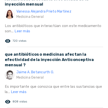
inyección mensual
Vanessa Alejandra Prieto Martinez
Medicina General
Los antibióticos que interactúan con este medicamento
son...
Leer más
remove_red_eye
720 vistas
que antibióticos o medicinas afectan la
efectividad de la inyección Anticonceptiva
mensual ?
Jaime A. Betancurth G.
Medicina General
Es importante que conozca que entre las sustancias que
la...
Leer más
remove_red_eye
808 vistas