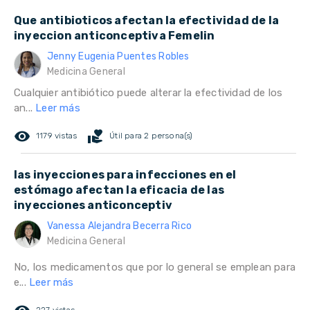
Que antibioticos afectan la efectividad de la
inyeccion anticonceptiva Femelin
Jenny Eugenia Puentes Robles
Medicina General
Cualquier antibiótico puede alterar la efectividad de los
an...
Leer más
remove_red_eye
volunteer_activism
1179 vistas
Útil para 2 persona(s)
las inyecciones para infecciones en el
estómago afectan la eficacia de las
inyecciones anticonceptiv
Vanessa Alejandra Becerra Rico
Medicina General
No, los medicamentos que por lo general se emplean para
e...
Leer más