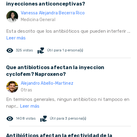
inyecciones anticonceptivas?
Vanessa Alejandra Becerra Rico
Medicina General
Esta descrito que los antibióticos que pueden interferir ...
Leer más
remove_red_eye
volunteer_activism
325 vistas
Útil para 1 persona(s)
Que antibioticos afectan la inyeccion
cyclofem? Naproxeno?
Alejandro Abello-Martinez
Otras
En terminos generales, ningun antibiotico ni tampoco en
napr...
Leer más
remove_red_eye
volunteer_activism
1408 vistas
Útil para 3 persona(s)
Antibióticos afectan la efectividad de la