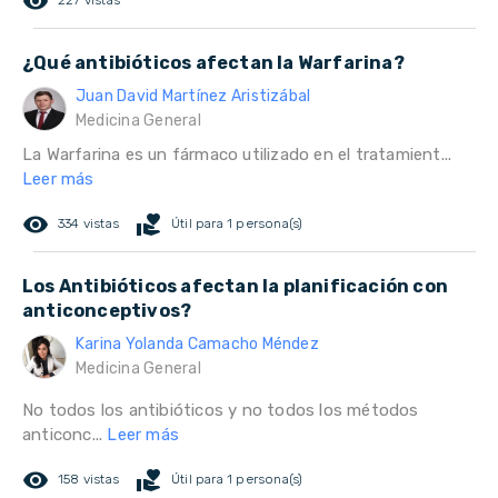
remove_red_eye
227 vistas
¿Qué antibióticos afectan la Warfarina?
Juan David Martínez Aristizábal
Medicina General
La Warfarina es un fármaco utilizado en el tratamient...
Leer más
remove_red_eye
volunteer_activism
334 vistas
Útil para 1 persona(s)
Los Antibióticos afectan la planificación con
anticonceptivos?
Karina Yolanda Camacho Méndez
Medicina General
No todos los antibióticos y no todos los métodos
anticonc...
Leer más
remove_red_eye
volunteer_activism
158 vistas
Útil para 1 persona(s)