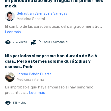
mi periodo ha sido muy irregular; el primer mes
me du
Sebastian Valenzuela Vanegas
Medicina General
El cambio de las características del sangrado menstru...
Leer más
remove_red_eye
volunteer_activism
223 vistas
Útil para 1 persona(s)
Mis periodos siempre me han durado de 5 a 6
dias.. Pero este mes solo me duró 2 dias y
escaso.. Podr
Lorena Pabón Duarte
Medicina interna
Es improbable que haya embarazo si hay sangrado
presente, si...
Leer más
remove_red_eye
335 vistas