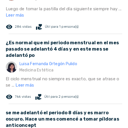
Luego de tomar la pastilla del día siguiente siempre hay ...
Leer más
remove_red_eye
volunteer_activism
286 vistas
Útil para 1 persona(s)
¿Es normal que mi periodo menstrual en el mes
pasado se adelantó 4 días y en este mes se
adelantó po
Luisa Fernanda Ortegón Pulido
Medicina Estética
El ciclo menstrual no siempre es exacto, que se atrase o
se ...
Leer más
remove_red_eye
volunteer_activism
766 vistas
Útil para 2 persona(s)
se me adelantó el periodo 8 días y es marro
oscuro. Hace un mes comencé a tomar píldoras
anticoncept