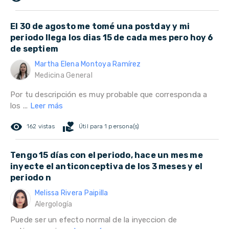
El 30 de agosto me tomé una postday y mi
periodo llega los dias 15 de cada mes pero hoy 6
de septiem
Martha Elena Montoya Ramírez
Medicina General
Por tu descripción es muy probable que corresponda a
los ...
Leer más
remove_red_eye
volunteer_activism
162 vistas
Útil para 1 persona(s)
Tengo 15 días con el periodo, hace un mes me
inyecte el anticonceptiva de los 3 meses y el
periodo n
Melissa Rivera Paipilla
Alergología
Puede ser un efecto normal de la inyeccion de