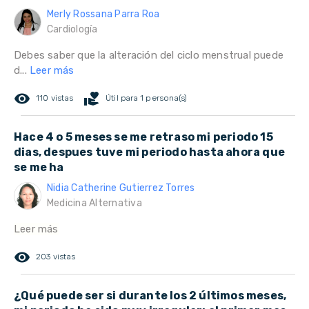
Merly Rossana Parra Roa
Cardiología
Debes saber que la alteración del ciclo menstrual puede
d...
Leer más
remove_red_eye
volunteer_activism
110 vistas
Útil para 1 persona(s)
Hace 4 o 5 meses se me retraso mi periodo 15
dias, despues tuve mi periodo hasta ahora que
se me ha
Nidia Catherine Gutierrez Torres
Medicina Alternativa
Leer más
remove_red_eye
203 vistas
¿Qué puede ser si durante los 2 últimos meses,