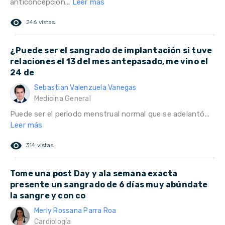
anticoncepcion...
Leer más
remove_red_eye
246 vistas
¿Puede ser el sangrado de implantación si tuve
relaciones el 13 del mes antepasado, me vino el
24 de
Sebastian Valenzuela Vanegas
Medicina General
Puede ser el periodo menstrual normal que se adelantó...
Leer más
remove_red_eye
314 vistas
Tome una post Day y ala semana exacta
presente un sangrado de 6 días muy abúndate
la sangre y con co
Merly Rossana Parra Roa
Cardiología