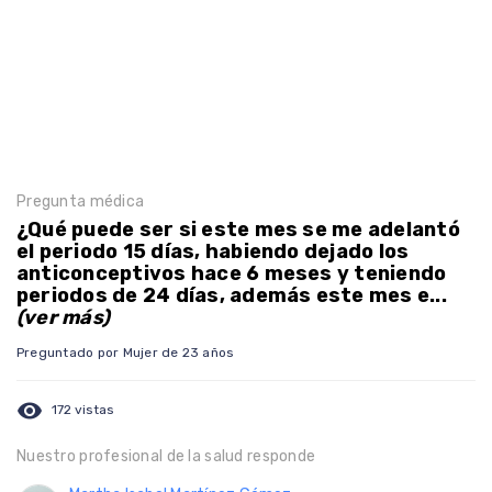
Pregunta médica
¿Qué puede ser si este mes se me adelantó
el periodo 15 días, habiendo dejado los
anticonceptivos hace 6 meses y teniendo
periodos de 24 días, además este mes e...
(ver más)
Preguntado por Mujer de 23 años
visibility
172 vistas
Nuestro profesional de la salud responde