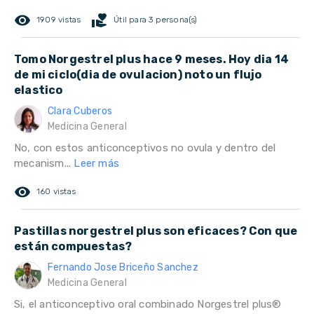
remove_red_eye
volunteer_activism
1909 vistas
Útil para 3 persona(s)
Tomo Norgestrel plus hace 9 meses. Hoy dia 14
de mi ciclo(dia de ovulacion) noto un flujo
elastico
Clara Cuberos
Medicina General
No, con estos anticonceptivos no ovula y dentro del
mecanism...
Leer más
remove_red_eye
160 vistas
Pastillas norgestrel plus son eficaces? Con que
están compuestas?
Fernando Jose Briceño Sanchez
Medicina General
Si, el anticonceptivo oral combinado Norgestrel plus®