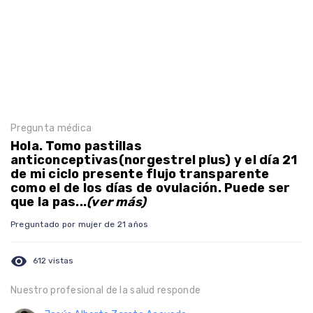
Pregunta médica
Hola. Tomo pastillas
anticonceptivas(norgestrel plus) y el día 21
de mi ciclo presente flujo transparente
como el de los días de ovulación. Puede ser
que la pas...
(ver más)
Preguntado por mujer de 21 años
visibility
612 vistas
Nuestro profesional de la salud responde