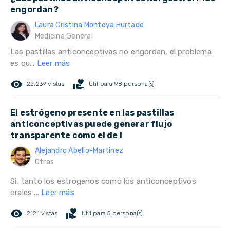
engordan?
Laura Cristina Montoya Hurtado
Medicina General
Las pastillas anticonceptivas no engordan, el problema
es qu...
Leer más
remove_red_eye
volunteer_activism
22.239 vistas
Útil para 98 persona(s)
El estrógeno presente en las pastillas
anticonceptivas puede generar flujo
transparente como el de l
Alejandro Abello-Martinez
Otras
Si, tanto los estrogenos como los anticonceptivos
orales ...
Leer más
remove_red_eye
volunteer_activism
2121 vistas
Útil para 5 persona(s)