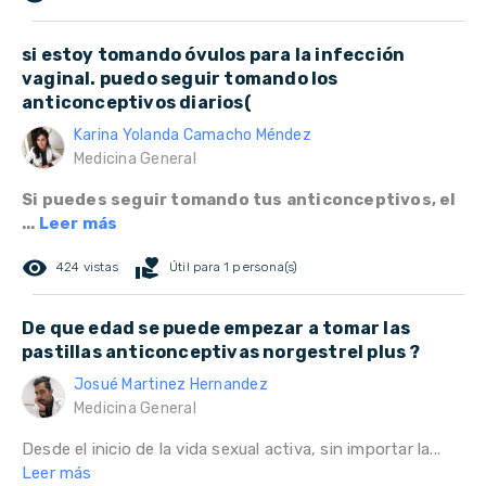
si estoy tomando óvulos para la infección
vaginal. puedo seguir tomando los
anticonceptivos diarios(
Karina Yolanda Camacho Méndez
Medicina General
Si puedes seguir tomando tus anticonceptivos, el
...
Leer más
remove_red_eye
volunteer_activism
424 vistas
Útil para 1 persona(s)
De que edad se puede empezar a tomar las
pastillas anticonceptivas norgestrel plus ?
Josué Martinez Hernandez
Medicina General
Desde el inicio de la vida sexual activa, sin importar la...
Leer más