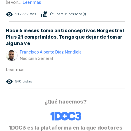
(levon...
Leer más
remove_red_eye
volunteer_activism
10.637 vistas
Útil para 11 persona(s)
Hace 6 meses tomo anticonceptivos Norgestrel
Plus 21 comprimidos. Tengo que dejar de tomar
alguna ve
Francisco Alberto Díaz Mendiola
Medicina General
Leer más
remove_red_eye
540 vistas
¿Qué hacemos?
1DOC3 es la plataforma en la que doctores