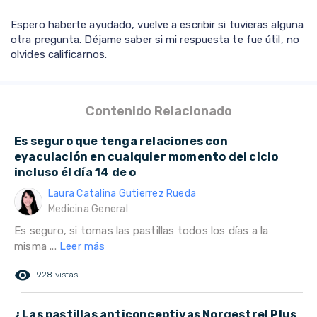
Espero haberte ayudado, vuelve a escribir si tuvieras alguna
otra pregunta. Déjame saber si mi respuesta te fue útil, no
olvides calificarnos.
Contenido Relacionado
Es seguro que tenga relaciones con
eyaculación en cualquier momento del ciclo
incluso él día 14 de o
Laura Catalina Gutierrez Rueda
Medicina General
Es seguro, si tomas las pastillas todos los días a la
misma ...
Leer más
remove_red_eye
928 vistas
¿Las pastillas anticonceptivas Norgestrel Plus