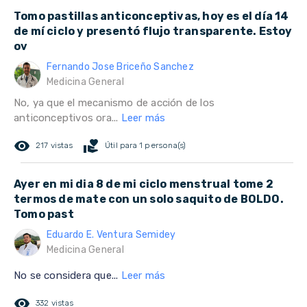
Tomo pastillas anticonceptivas, hoy es el día 14
de mí ciclo y presentó flujo transparente. Estoy
ov
Fernando Jose Briceño Sanchez
Medicina General
No, ya que el mecanismo de acción de los
anticonceptivos ora...
Leer más
remove_red_eye
volunteer_activism
217 vistas
Útil para 1 persona(s)
Ayer en mi dia 8 de mi ciclo menstrual tome 2
termos de mate con un solo saquito de BOLDO.
Tomo past
Eduardo E. Ventura Semidey
Medicina General
No se considera que...
Leer más
remove_red_eye
332 vistas