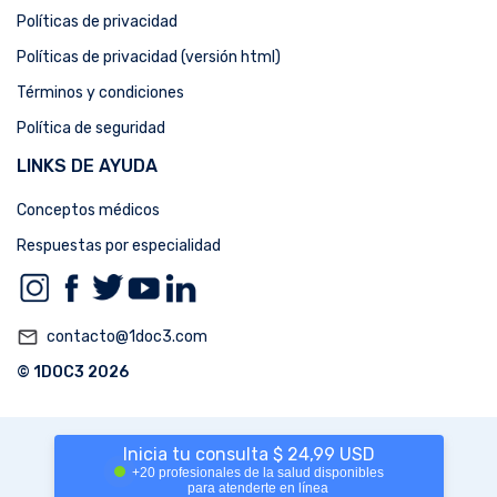
Políticas de privacidad
Políticas de privacidad (versión html)
Términos y condiciones
Política de seguridad
LINKS DE AYUDA
Conceptos médicos
Respuestas por especialidad
mail_outline
contacto@1doc3.com
© 1DOC3 2026
Inicia tu consulta $ 24,99 USD
+20 profesionales de la salud disponibles
para atenderte en línea