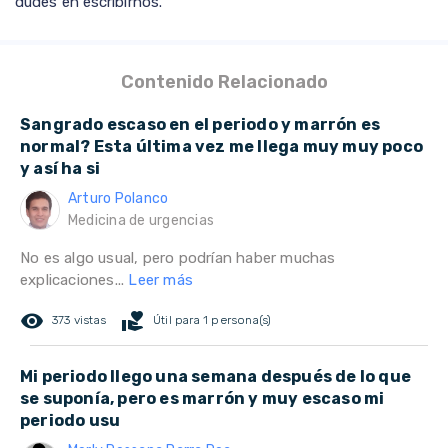
dudes en escribirnos.
Contenido Relacionado
Sangrado escaso en el periodo y marrón es
normal? Esta última vez me llega muy muy poco
y así ha si
Arturo Polanco
Medicina de urgencias
No es algo usual, pero podrían haber muchas
explicaciones...
Leer más
remove_red_eye
volunteer_activism
373 vistas
Útil para 1 persona(s)
Mi periodo llego una semana después de lo que
se suponía, pero es marrón y muy escaso mi
periodo usu