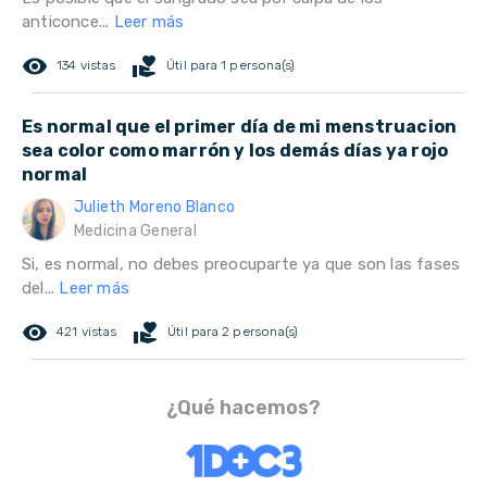
anticonce...
Leer más
remove_red_eye
volunteer_activism
134 vistas
Útil para 1 persona(s)
Es normal que el primer día de mi menstruacion
sea color como marrón y los demás días ya rojo
normal
Julieth Moreno Blanco
Medicina General
Si, es normal, no debes preocuparte ya que son las fases
del...
Leer más
remove_red_eye
volunteer_activism
421 vistas
Útil para 2 persona(s)
¿Qué hacemos?