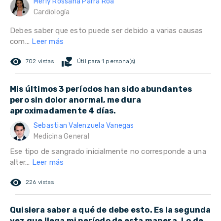
Merly Rossana Parra Roa
Cardiología
Debes saber que esto puede ser debido a varias causas
com...
Leer más
remove_red_eye
volunteer_activism
702 vistas
Útil para 1 persona(s)
Mis últimos 3 períodos han sido abundantes
pero sin dolor anormal, me dura
aproximadamente 4 días.
Sebastian Valenzuela Vanegas
Medicina General
Ese tipo de sangrado inicialmente no corresponde a una
alter...
Leer más
remove_red_eye
226 vistas
Quisiera saber a qué de debe esto. Es la segunda
vez que llega mi período de esta manera. Lo de