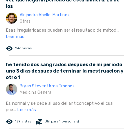
los
Alejandro Abello-Martinez
Otras
Esas irregularidades pueden ser el resultado de métod...
Leer más
remove_red_eye
246 vistas
he tenido dos sangrados despues de mi periodo
uno 3 dias despues de terninar la mestruacion y
otro 1
Bryan Steven Urrea Trochez
Medicina General
Es normal y se debe al uso del anticonceptivo el cual
pue...
Leer más
remove_red_eye
volunteer_activism
129 vistas
Útil para 1 persona(s)