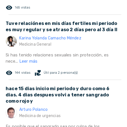
remove_red_eye
165 vistas
Tuve relaciónes en mis días fertiles mi periodo
es muy regular y se atraso 2 días pero al 3 día ll
Karina Yolanda Camacho Méndez
Medicina General
Si has tenido relaciones sexuales sin protección, es
nece...
Leer más
remove_red_eye
volunteer_activism
144 vistas
Útil para 2 persona(s)
hace 15 dias inicio mi periodo y duro como 6
dias. 4 dias despues volvi a tener sangrado
como rojo y
Arturo Polanco
Medicina de urgencias
Es posible que el sangrado sea por culpa de los