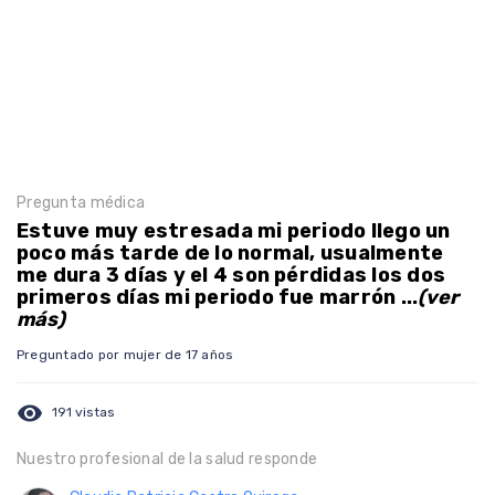
Pregunta médica
Estuve muy estresada mi periodo llego un
poco más tarde de lo normal, usualmente
me dura 3 días y el 4 son pérdidas los dos
primeros días mi periodo fue marrón ...
(ver
más)
Preguntado por mujer de 17 años
visibility
191 vistas
Nuestro profesional de la salud responde