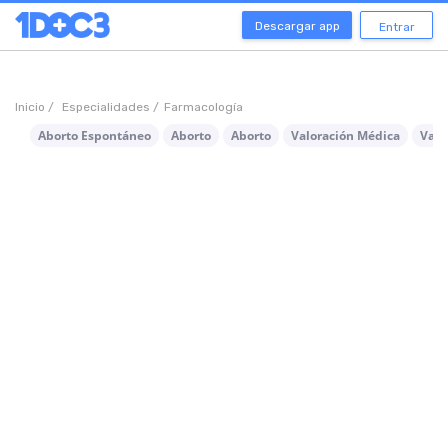
Descargar app
Entrar
Inicio /
Especialidades /
Farmacología
Aborto Espontáneo
Aborto
Aborto
Valoración Médica
Valo