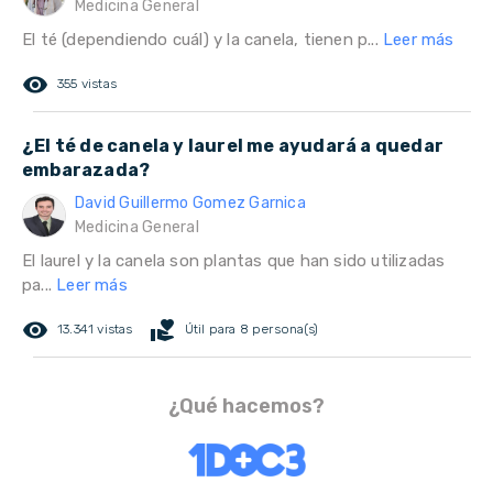
Medicina General
El té (dependiendo cuál) y la canela, tienen p...
Leer más
remove_red_eye
355 vistas
¿El té de canela y laurel me ayudará a quedar
embarazada?
David Guillermo Gomez Garnica
Medicina General
El laurel y la canela son plantas que han sido utilizadas
pa...
Leer más
remove_red_eye
volunteer_activism
13.341 vistas
Útil para 8 persona(s)
¿Qué hacemos?