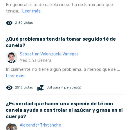
En general el te de canela no se ha determinado que
tenga...
Leer más
remove_red_eye
2159 vistas
¿Qué problemas tendría tomar seguido té de
canela?
Sebastian Valenzuela Vanegas
Medicina General
Inicialmente no tiene algún problema, a menos que se ...
Leer más
remove_red_eye
volunteer_activism
2512 vistas
Útil para 4 persona(s)
¿Es verdad que hacer una especie de té con
canela ayuda a controlar el azúcar y grasa en el
cuerpo?
Alexander Tristancho