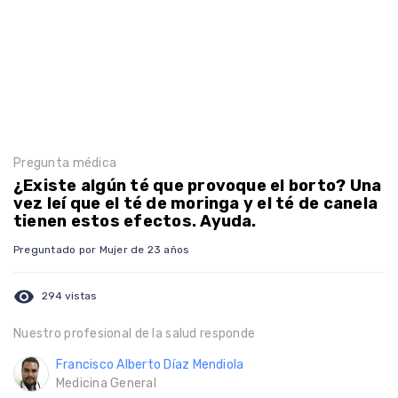
Pregunta médica
¿Existe algún té que provoque el borto? Una
vez leí que el té de moringa y el té de canela
tienen estos efectos. Ayuda.
Preguntado por Mujer de 23 años
visibility
294 vistas
Nuestro profesional de la salud responde
Francisco Alberto Díaz Mendiola
Medicina General