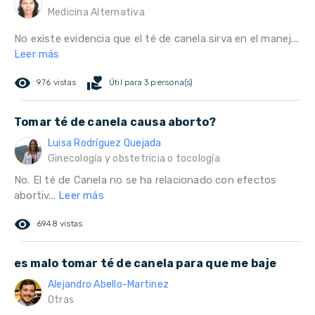
Medicina Alternativa
No existe evidencia que el té de canela sirva en el manej...
Leer más
remove_red_eye
volunteer_activism
976 vistas
Útil para 3 persona(s)
Tomar té de canela causa aborto?
Luisa Rodríguez Quejada
Ginecología y obstetricia o tocología
No. El té de Canela no se ha relacionado con efectos
abortiv...
Leer más
remove_red_eye
6948 vistas
es malo tomar té de canela para que me baje
Alejandro Abello-Martinez
Otras