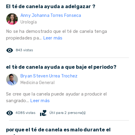
El té de canela ayuda a adelgazar ?
Anny Johanna Torres Fonseca
Urología
No se ha demostrado que el té de canela tenga
propiedades pa...
Leer más
remove_red_eye
843 vistas
el tè de canela ayuda a que baje el periodo?
Bryan Steven Urrea Trochez
Medicina General
Se cree que la canela puede ayudar a producir el
sangrado...
Leer más
remove_red_eye
volunteer_activism
4085 vistas
Útil para 2 persona(s)
porque el té de canela es malo durante el