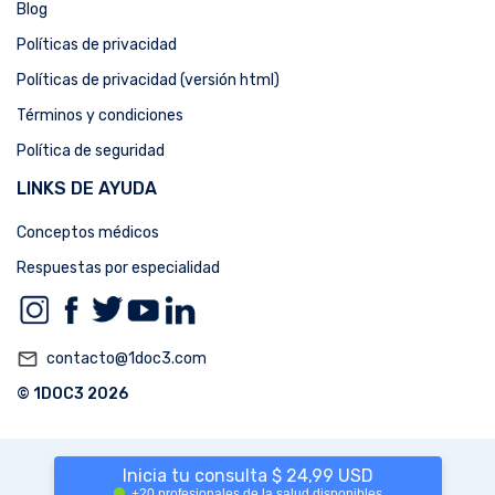
Blog
Políticas de privacidad
Políticas de privacidad (versión html)
Términos y condiciones
Política de seguridad
LINKS DE AYUDA
Conceptos médicos
Respuestas por especialidad
mail_outline
contacto@1doc3.com
© 1DOC3 2026
Inicia tu consulta $ 24,99 USD
+20 profesionales de la salud disponibles