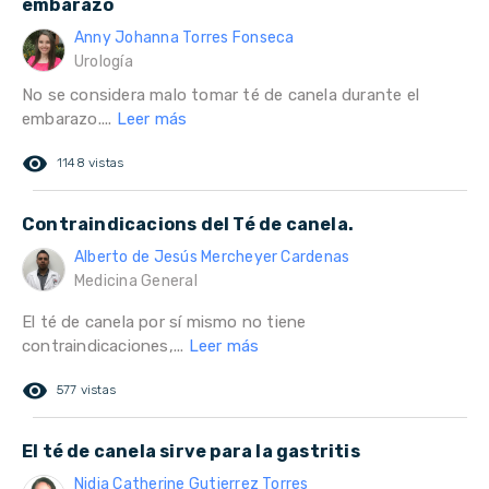
embarazo
Anny Johanna Torres Fonseca
Urología
No se considera malo tomar té de canela durante el
embarazo....
Leer más
remove_red_eye
1148 vistas
Contraindicacions del Té de canela.
Alberto de Jesús Mercheyer Cardenas
Medicina General
El té de canela por sí mismo no tiene
contraindicaciones,...
Leer más
remove_red_eye
577 vistas
El té de canela sirve para la gastritis
Nidia Catherine Gutierrez Torres