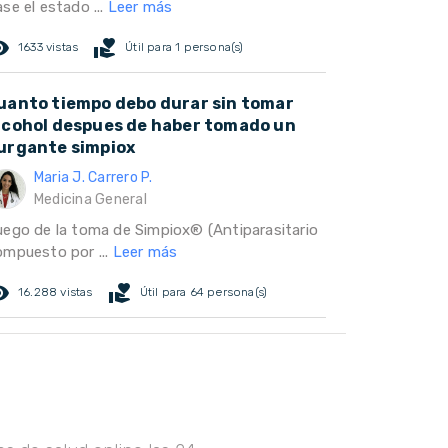
se el estado ...
Leer más
ed_eye
volunteer_activism
1633 vistas
Útil para 1 persona(s)
uanto tiempo debo durar sin tomar
lcohol despues de haber tomado un
urgante simpiox
Maria J. Carrero P.
Medicina General
uego de la toma de Simpiox® (Antiparasitario
ompuesto por ...
Leer más
ed_eye
volunteer_activism
16.288 vistas
Útil para 64 persona(s)