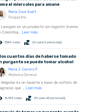
ome el miercoles para amane
Maria Jose Suelt
Psiquiatría
l Laxogen es un producto sin registro Invima
n Colombia...
Leer más
ed_eye
volunteer_activism
3384 vistas
Útil para 5 persona(s)
 los cuantos días de haberse tomado
n purgante se puede tomar alcohol
Maria J. Carrero P.
Medicina General
l Velgolax es un laxante a base de sulfato de
agnesio que ...
Leer más
ed_eye
volunteer_activism
15.393 vistas
Útil para 45 persona(s)