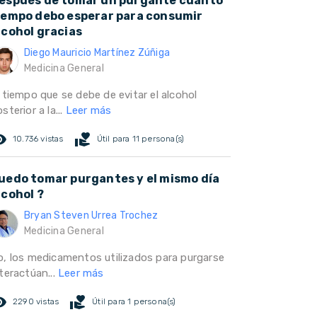
espués de tomar un purgante cuanto
iempo debo esperar para consumir
lcohol gracias
Diego Mauricio Martínez Zúñiga
Medicina General
 tiempo que se debe de evitar el alcohol
sterior a la...
Leer más
ed_eye
volunteer_activism
10.736 vistas
Útil para 11 persona(s)
uedo tomar purgantes y el mismo día
lcohol ?
Bryan Steven Urrea Trochez
Medicina General
o, los medicamentos utilizados para purgarse
teractúan...
Leer más
ed_eye
volunteer_activism
2290 vistas
Útil para 1 persona(s)