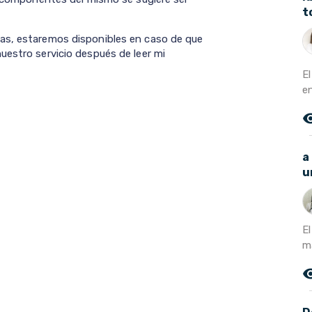
t
as, estaremos disponibles en caso de que
uestro servicio después de leer mi
E
e
remove_r
a
u
E
m
remove_r