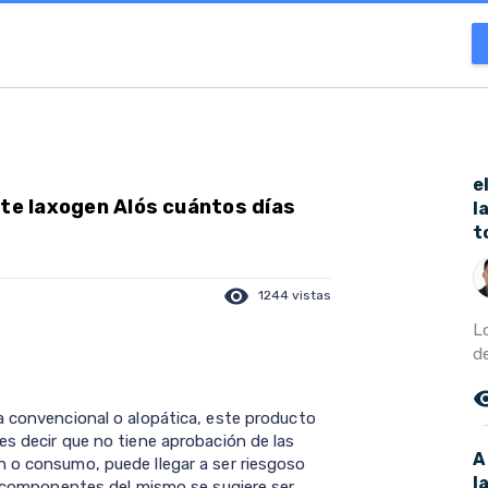
e
nte laxogen Alós cuántos días
l
t
visibility
1244 vistas
L
de
remove_r
a convencional o alopática, este producto
es decir que no tiene aprobación de las
A
 o consumo, puede llegar a ser riesgoso
l
os componentes del mismo se sugiere ser