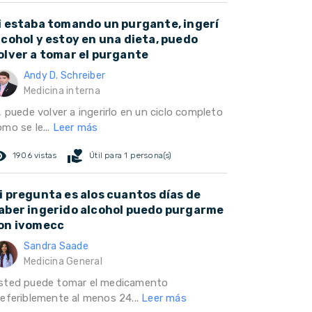
i estaba tomando un purgante, ingerí
lcohol y estoy en una dieta, puedo
olver a tomar el purgante
Andy D. Schreiber
Medicina interna
, puede volver a ingerirlo en un ciclo completo
mo se le...
Leer más
ed_eye
volunteer_activism
1906 vistas
Útil para 1 persona(s)
i pregunta es alos cuantos días de
aber ingerido alcohol puedo purgarme
on ivomecc
Sandra Saade
Medicina General
sted puede tomar el medicamento
referiblemente al menos 24...
Leer más