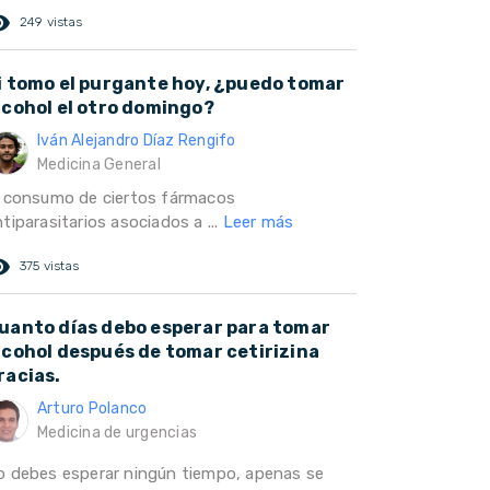
ed_eye
249 vistas
i tomo el purgante hoy, ¿puedo tomar
lcohol el otro domingo?
Iván Alejandro Díaz Rengifo
Medicina General
l consumo de ciertos fármacos
tiparasitarios asociados a ...
Leer más
ed_eye
375 vistas
uanto días debo esperar para tomar
lcohol después de tomar cetirizina
racias.
Arturo Polanco
Medicina de urgencias
o debes esperar ningún tiempo, apenas se