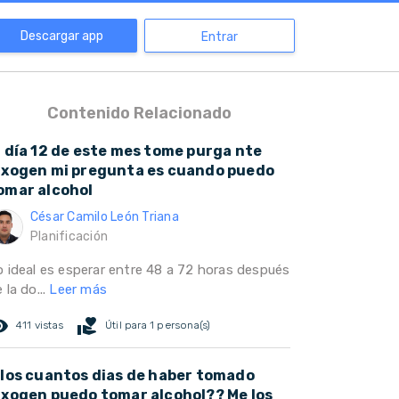
Descargar app
Entrar
Contenido Relacionado
l día 12 de este mes tome purga nte
axogen mi pregunta es cuando puedo
omar alcohol
César Camilo León Triana
Planificación
o ideal es esperar entre 48 a 72 horas después
 la do...
Leer más
ed_eye
volunteer_activism
411 vistas
Útil para 1 persona(s)
 los cuantos dias de haber tomado
axogen puedo tomar alcohol?? Me los