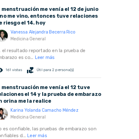
a menstruación me venía el 12 de junio
 no me vino, entonces tuve relaciones
e riesgo el 14. hoy
Vanessa Alejandra Becerra Rico
Medicina General
, el resultado reportado en la prueba de
mbarazo es co...
Leer más
ed_eye
volunteer_activism
161 vistas
Útil para 2 persona(s)
a menstruación me venía el 12 tuve
elaciones el 14 y la prueba de embarazo
n orina me la realice
Karina Yolanda Camacho Méndez
Medicina General
o es confiable, las pruebas de embarazo son
nfiables d...
Leer más