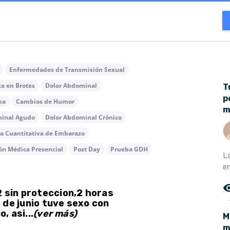
Enfermedades de Transmisión Sexual
a en Brotes
Dolor Abdominal
T
p
na
Cambios de Humor
m
minal Agudo
Dolor Abdominal Crónico
a Cuantitativa de Embarazo
ón Médica Presencial
Post Day
Prueba GDH
L
e
remove_r
2 sin proteccion,2 horas
 de junio tuve sexo con
, asi...
(ver más)
M
m