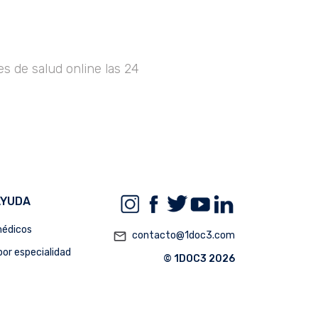
s de salud online las 24
AYUDA
édicos
mail_outline
contacto@1doc3.com
or especialidad
© 1DOC3 2026