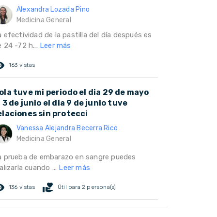
Alexandra Lozada Pino
Medicina General
 efectividad de la pastilla del día después es
 24 -72 h...
Leer más
ed_eye
163 vistas
ola tuve mi periodo el dia 29 de mayo
l 3 de junio el dia 9 de junio tuve
elaciones sin protecci
Vanessa Alejandra Becerra Rico
Medicina General
a prueba de embarazo en sangre puedes
alizarla cuando ...
Leer más
ed_eye
volunteer_activism
136 vistas
Útil para 2 persona(s)