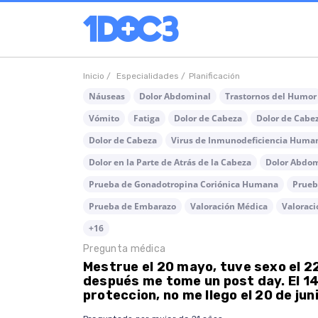
Inicio /
Especialidades /
Planificación
Náuseas
Dolor Abdominal
Trastornos del Humor
Vómito
Fatiga
Dolor de Cabeza
Dolor de Cabez
Dolor de Cabeza
Virus de Inmunodeficiencia Huma
Dolor en la Parte de Atrás de la Cabeza
Dolor Abdo
Prueba de Gonadotropina Coriónica Humana
Prueb
Prueba de Embarazo
Valoración Médica
Valoraci
+16
Pregunta médica
Mestrue el 20 mayo, tuve sexo el 2
después me tome un post day. El 14
proteccion, no me llego el 20 de junio