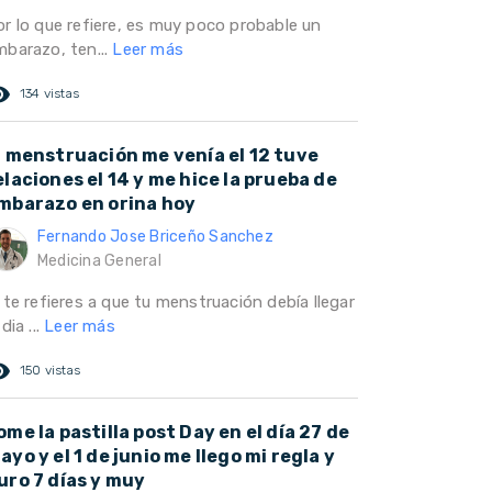
or lo que refiere, es muy poco probable un
mbarazo, ten...
Leer más
ed_eye
134 vistas
a menstruación me venía el 12 tuve
elaciones el 14 y me hice la prueba de
mbarazo en orina hoy
Fernando Jose Briceño Sanchez
Medicina General
 te refieres a que tu menstruación debía llegar
 dia ...
Leer más
ed_eye
150 vistas
ome la pastilla post Day en el día 27 de
ayo y el 1 de junio me llego mi regla y
uro 7 días y muy