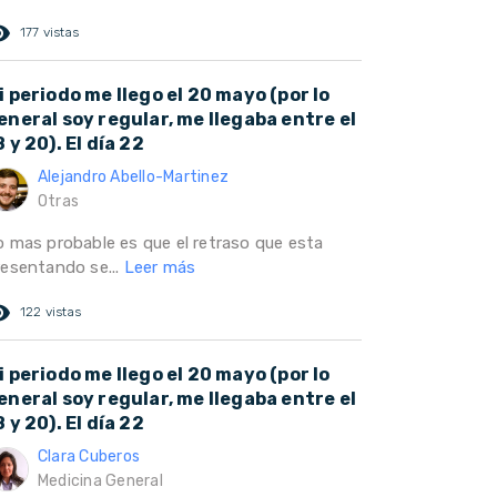
ed_eye
177 vistas
i periodo me llego el 20 mayo (por lo
eneral soy regular, me llegaba entre el
8 y 20). El día 22
Alejandro Abello-Martinez
Otras
o mas probable es que el retraso que esta
resentando se...
Leer más
ed_eye
122 vistas
i periodo me llego el 20 mayo (por lo
eneral soy regular, me llegaba entre el
8 y 20). El día 22
Clara Cuberos
Medicina General