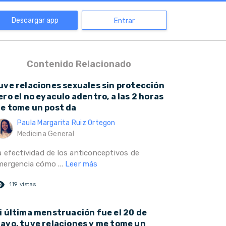
Descargar app
Entrar
Contenido Relacionado
uve relaciones sexuales sin protección
ero el no eyaculo adentro, a las 2 horas
e tome un post da
Paula Margarita Ruiz Ortegon
Medicina General
a efectividad de los anticonceptivos de
mergencia cómo ...
Leer más
ed_eye
119 vistas
i última menstruación fue el 20 de
ayo, tuve relaciones y me tome un