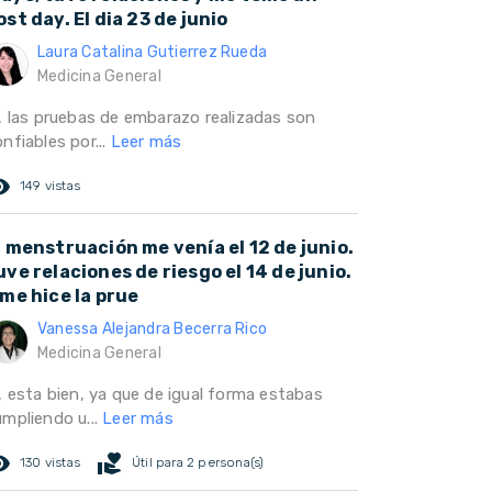
ost day. El dia 23 de junio
Laura Catalina Gutierrez Rueda
Medicina General
í, las pruebas de embarazo realizadas son
nfiables por...
Leer más
ed_eye
149 vistas
a menstruación me venía el 12 de junio.
uve relaciones de riesgo el 14 de junio.
 me hice la prue
Vanessa Alejandra Becerra Rico
Medicina General
, esta bien, ya que de igual forma estabas
umpliendo u...
Leer más
ed_eye
volunteer_activism
130 vistas
Útil para 2 persona(s)