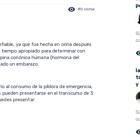
p
visibility
80 vistas
S
co
nfiable, ya que fue hecha en orina después
el tiempo apropiado para determinar con
remove_r
opina coriónica humana (hormona del
tado un embarazo.
l
t
y
io al consumo de la píldora de emergencia,
 pueden presentarse en el transcurso de 3
edes presentar:
Sí
c
remove_r