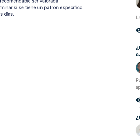
 recomendable ser valorada
inar si se tiene un patrón específico.
s días.
L
remove_r
¿
c
P
ap
remove_r
¿