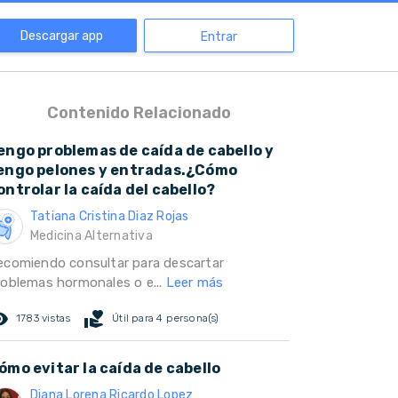
Descargar app
Entrar
Contenido Relacionado
engo problemas de caída de cabello y
engo pelones y entradas.¿Cómo
ontrolar la caída del cabello?
Tatiana Cristina Diaz Rojas
Medicina Alternativa
ecomiendo consultar para descartar
roblemas hormonales o e...
Leer más
ed_eye
volunteer_activism
1783 vistas
Útil para 4 persona(s)
ómo evitar la caída de cabello
Diana Lorena Ricardo Lopez