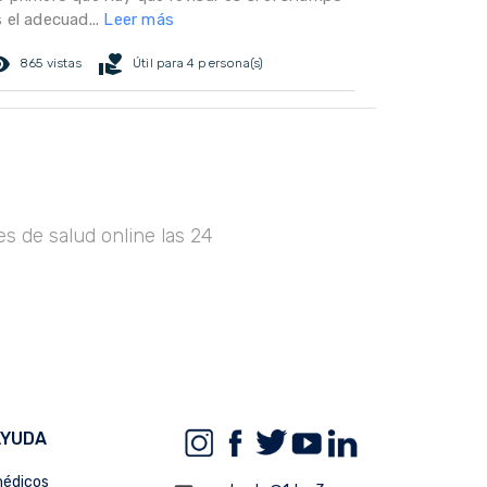
 el adecuad...
Leer más
ed_eye
volunteer_activism
865 vistas
Útil para 4 persona(s)
s de salud online las 24
AYUDA
édicos