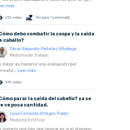
eer más
ed_eye
volunteer_activism
222 vistas
Útil para 1 persona(s)
Cómo debo combatir la caspa y la caída
e cabello?
César Alejandro Peñatez Villadiego
Medicina del trabajo
o mejor es hacerse una evaluación por
ermató...
Leer más
ed_eye
674 vistas
Cómo parar la caída del cabello? ya se
e ve poca cantidad.
Luisa Fernanda Ortegón Pulido
Medicina Estética
o primero que hay que revisar es si el shampo