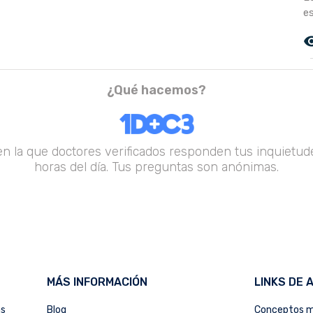
es
remove_r
¿Qué hacemos?
en la que doctores verificados responden tus inquietude
horas del día. Tus preguntas son anónimas.
MÁS INFORMACIÓN
LINKS DE 
as
Blog
Conceptos m