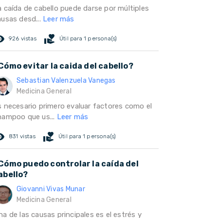
a caída de cabello puede darse por múltiples
ausas desd...
Leer más
ed_eye
volunteer_activism
926 vistas
Útil para 1 persona(s)
Cómo evitar la caida del cabello?
Sebastian Valenzuela Vanegas
Medicina General
s necesario primero evaluar factores como el
hampoo que us...
Leer más
ed_eye
volunteer_activism
831 vistas
Útil para 1 persona(s)
Cómo puedo controlar la caída del
abello?
Giovanni Vivas Munar
Medicina General
a de las causas principales es el estrés y