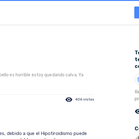
T
t
c
bello es horrible estoy quedando calva. Ya
R
p
visibility
406 vistas
remove_r
C
des, debido a que el Hipotiroidismo puede