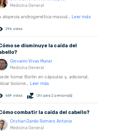
Medicina General
a alopecia androgenética mascul...
Leer más
ed_eye
296 vistas
Cómo se disminuye la caída del
abello?
Giovanni Vivas Munar
Medicina General
uede tomar Biotin en cápsulas y, adicional,
licar locione...
Leer más
ed_eye
volunteer_activism
669 vistas
Útil para 2 persona(s)
Cómo combatir la caída del cabello?
Cristian Danilo Romero Antonio
Medicina General