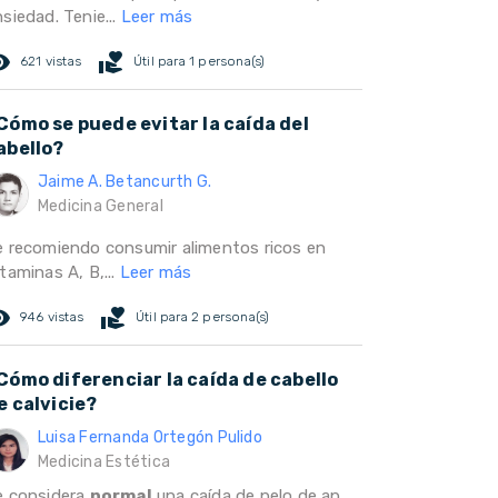
siedad. Tenie...
Leer más
ed_eye
volunteer_activism
621 vistas
Útil para 1 persona(s)
Cómo se puede evitar la caída del
abello?
Jaime A. Betancurth G.
Medicina General
e recomiendo consumir alimentos ricos en
taminas A, B,...
Leer más
ed_eye
volunteer_activism
946 vistas
Útil para 2 persona(s)
Cómo diferenciar la caída de cabello
e calvicie?
Luisa Fernanda Ortegón Pulido
Medicina Estética
e considera
normal
una caída de pelo de ap...