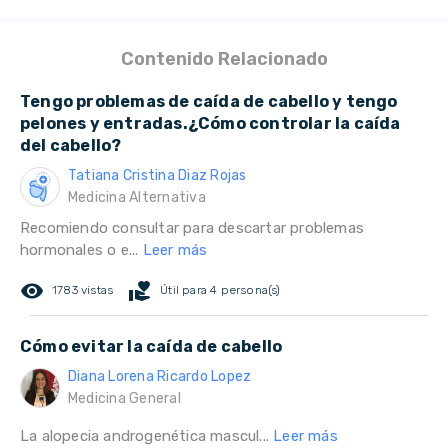
Contenido Relacionado
Tengo problemas de caída de cabello y tengo
pelones y entradas.¿Cómo controlar la caída
del cabello?
Tatiana Cristina Diaz Rojas
Medicina Alternativa
Recomiendo consultar para descartar problemas
hormonales o e...
Leer más
remove_red_eye
volunteer_activism
1783 vistas
Útil para 4 persona(s)
Cómo evitar la caída de cabello
Diana Lorena Ricardo Lopez
Medicina General
La alopecia androgenética mascul...
Leer más