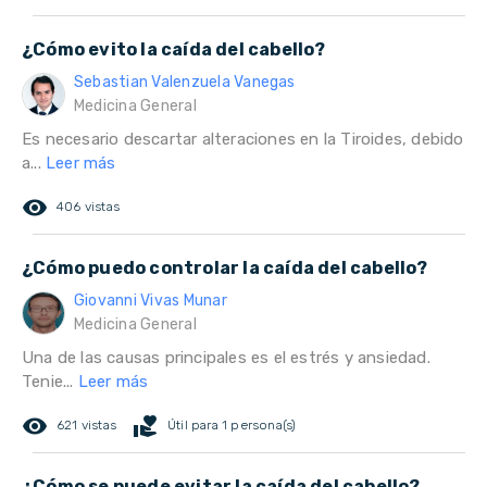
¿Cómo evito la caída del cabello?
Sebastian Valenzuela Vanegas
Medicina General
Es necesario descartar alteraciones en la Tiroides, debido
a...
Leer más
remove_red_eye
406 vistas
¿Cómo puedo controlar la caída del cabello?
Giovanni Vivas Munar
Medicina General
Una de las causas principales es el estrés y ansiedad.
Tenie...
Leer más
remove_red_eye
volunteer_activism
621 vistas
Útil para 1 persona(s)
¿Cómo se puede evitar la caída del cabello?