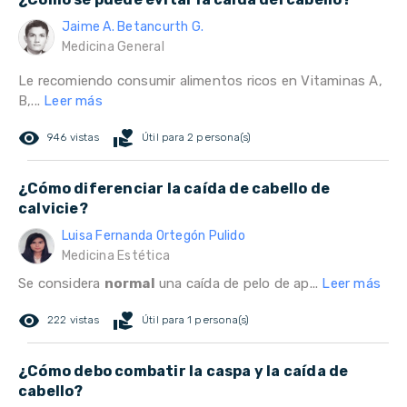
Jaime A. Betancurth G.
Medicina General
Le recomiendo consumir alimentos ricos en Vitaminas A,
B,...
Leer más
remove_red_eye
volunteer_activism
946 vistas
Útil para 2 persona(s)
¿Cómo diferenciar la caída de cabello de
calvicie?
Luisa Fernanda Ortegón Pulido
Medicina Estética
Se considera
normal
una caída de pelo de ap...
Leer más
remove_red_eye
volunteer_activism
222 vistas
Útil para 1 persona(s)
¿Cómo debo combatir la caspa y la caída de
cabello?