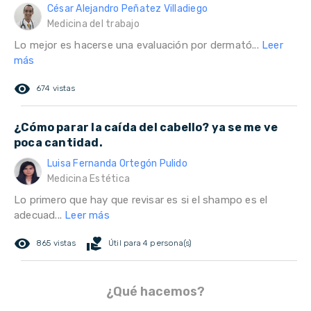
César Alejandro Peñatez Villadiego
Medicina del trabajo
Lo mejor es hacerse una evaluación por dermató...
Leer
más
remove_red_eye
674 vistas
¿Cómo parar la caída del cabello? ya se me ve
poca cantidad.
Luisa Fernanda Ortegón Pulido
Medicina Estética
Lo primero que hay que revisar es si el shampo es el
adecuad...
Leer más
remove_red_eye
volunteer_activism
865 vistas
Útil para 4 persona(s)
¿Qué hacemos?