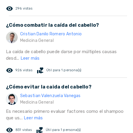
remove_red_eye
296 vistas
¿Cómo combatir la caída del cabello?
Cristian Danilo Romero Antonio
Medicina General
La caída de cabello puede darse por múltiples causas
desd...
Leer más
remove_red_eye
volunteer_activism
926 vistas
Útil para 1 persona(s)
¿Cómo evitar la caida del cabello?
Sebastian Valenzuela Vanegas
Medicina General
Es necesario primero evaluar factores como el shampoo
que us...
Leer más
remove_red_eye
volunteer_activism
831 vistas
Útil para 1 persona(s)