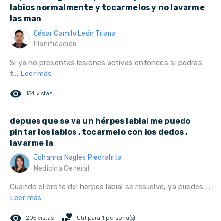
labios normalmente y tocarmelos y no lavarme
las man
César Camilo León Triana
Planificación
Si ya no presentas lesiones activas entonces si podrás
t...
Leer más
remove_red_eye
154 vistas
depues que se va un hérpes labial me puedo
pintar los labios , tocarmelo con los dedos ,
lavarme la
Johanna Nagles Piedrahita
Medicina General
Cuando el brote del herpes labial se resuelve, ya puedes ...
Leer más
remove_red_eye
volunteer_activism
205 vistas
Útil para 1 persona(s)