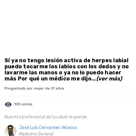
Sí ya no tengo lesión activa de herpes labial
puedo tocarme los labios con los dedos y no
lavarme las manos o ya no lo puedo hacer
más Por qué un médico me dijo...
(ver más)
Preguntado por mujer de 21 años
visibility
105 vistas
Nuestro profesional de la salud responde
José Luis Cervantes Velasco
Medicina General