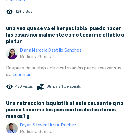
remove_red_eye
128 vistas
una vez que se va el herpes labial puedo hacer
las cosas normalmente como tocarme el labio o
pintar
Diana Marcela Castillo Sanchez
Medicina General
Despues de la etapa de cicatrizaciòn puede realizar sus
c...
Leer más
remove_red_eye
volunteer_activism
420 vistas
Útil para 1 persona(s)
Una retraccion isquiotibial es la causante q no
pueda tocarme los pies con los dedos de mis
manos? g
Bryan Steven Urrea Trochez
Medicina General