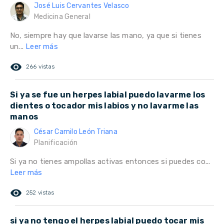
José Luis Cervantes Velasco
Medicina General
No, siempre hay que lavarse las mano, ya que si tienes
un...
Leer más
remove_red_eye
266 vistas
Si ya se fue un herpes labial puedo lavarme los
dientes o tocador mis labios y no lavarme las
manos
César Camilo León Triana
Planificación
Si ya no tienes ampollas activas entonces si puedes co...
Leer más
remove_red_eye
252 vistas
si ya no tengo el herpes labial puedo tocar mis