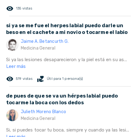
remove_red_eye
135 vistas
si ya se me fue el herpes labial puedo darle un
beso en el cachete a mi novio o tocarme el labio
Jaime A. Betancurth G.
Medicina General
Si ya las lesiones desaparecieron y la piel está en su as...
Leer más
remove_red_eye
volunteer_activism
519 vistas
Útil para 1 persona(s)
de pues de que se va un hérpes labial puedo
tocarme la boca con los dedos
Julieth Moreno Blanco
Medicina General
Si, si puedes tocar tu boca, siempre y cuando ya las lesi...
Leer más