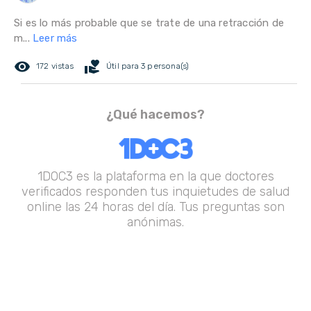
Si es lo más probable que se trate de una retracción de
m...
Leer más
remove_red_eye
volunteer_activism
172 vistas
Útil para 3 persona(s)
¿Qué hacemos?
1DOC3 es la plataforma en la que doctores
verificados responden tus inquietudes de salud
online las 24 horas del día. Tus preguntas son
anónimas.