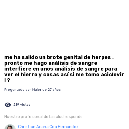
me ha salido un brote genital de herpes ,
pronto me hago análisis de sangre
interfiere en unos análisis de sangre para
ver el hierro y cosas así si me tomo aciclovir
! ?
Preguntado por Mujer de 27 años
visibility
219 vistas
Nuestro profesional de la salud responde
Christian Ariana Cea Hernandez