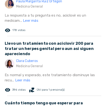
Paula Margarita Ruiz Ortegon
Medicina General
La respuesta a tu pregunta es no, aciclovir es un
medicam...
Leer más
remove_red_eye
178 vistas
Llevo un tratamiento con aciclovir 200 para
tratar un herpes genital pero aun asi siguen
apareciendo
Clara Cuberos
Medicina General
Es normal y esperado, este tratamiento disminuye las
recu...
Leer más
remove_red_eye
volunteer_activism
396 vistas
Útil para 1 persona(s)
Cuánto tiempo tengo que esperar para