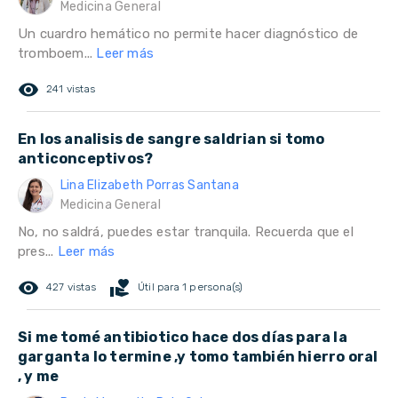
Medicina General
Un cuardro hemático no permite hacer diagnóstico de
tromboem...
Leer más
remove_red_eye
241 vistas
En los analisis de sangre saldrian si tomo
anticonceptivos?
Lina Elizabeth Porras Santana
Medicina General
No, no saldrá, puedes estar tranquila. Recuerda que el
pres...
Leer más
remove_red_eye
volunteer_activism
427 vistas
Útil para 1 persona(s)
Si me tomé antibiotico hace dos días para la
garganta lo termine ,y tomo también hierro oral
, y me