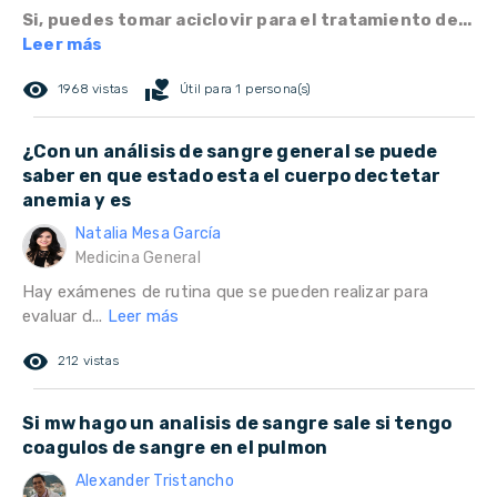
Si, puedes tomar aciclovir para el tratamiento de...
Leer más
remove_red_eye
volunteer_activism
1968 vistas
Útil para 1 persona(s)
¿Con un análisis de sangre general se puede
saber en que estado esta el cuerpo dectetar
anemia y es
Natalia Mesa García
Medicina General
Hay exámenes de rutina que se pueden realizar para
evaluar d...
Leer más
remove_red_eye
212 vistas
Si mw hago un analisis de sangre sale si tengo
coagulos de sangre en el pulmon
Alexander Tristancho