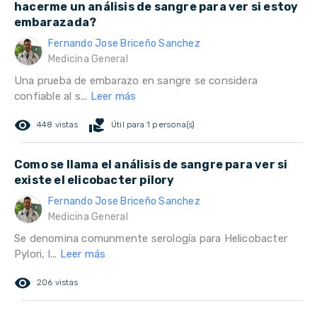
hacerme un análisis de sangre para ver si estoy
embarazada?
Fernando Jose Briceño Sanchez
Medicina General
Una prueba de embarazo en sangre se considera
confiable al s...
Leer más
remove_red_eye
volunteer_activism
448 vistas
Útil para 1 persona(s)
Como se llama el análisis de sangre para ver si
existe el elicobacter pilory
Fernando Jose Briceño Sanchez
Medicina General
Se denomina comunmente serología para Helicobacter
Pylori, l...
Leer más
remove_red_eye
206 vistas