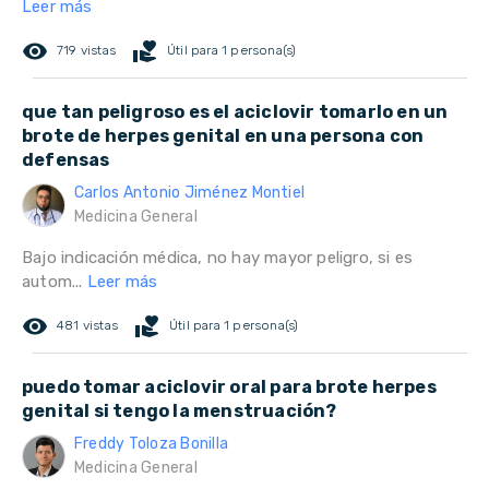
Leer más
remove_red_eye
volunteer_activism
719 vistas
Útil para 1 persona(s)
que tan peligroso es el aciclovir tomarlo en un
brote de herpes genital en una persona con
defensas
Carlos Antonio Jiménez Montiel
Medicina General
Bajo indicación médica, no hay mayor peligro, si es
autom...
Leer más
remove_red_eye
volunteer_activism
481 vistas
Útil para 1 persona(s)
puedo tomar aciclovir oral para brote herpes
genital si tengo la menstruación?
Freddy Toloza Bonilla
Medicina General