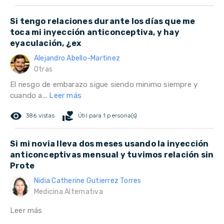
Si tengo relaciones durante los días que me
toca mi inyección anticonceptiva, y hay
eyaculación, ¿ex
Alejandro Abello-Martinez
Otras
El riesgo de embarazo sigue siendo minimo siempre y
cuando a...
Leer más
remove_red_eye
volunteer_activism
386 vistas
Útil para 1 persona(s)
Si mi novia lleva dos meses usando la inyección
anticonceptivas mensual y tuvimos relación sin
Prote
Nidia Catherine Gutierrez Torres
Medicina Alternativa
Leer más