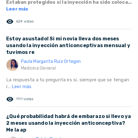
Estaban protegidos si la inyección ha sido coloca...
Leer más
remove_red_eye
624 vistas
Estoy asustado! Si mi novia lleva dos meses
usando la inyección anticonceptivas mensual y
tuvimos re
Paula Margarita Ruiz Ortegon
Medicina General
La respuesta a tu pregunta es si, siempre que se tengan
r...
Leer más
remove_red_eye
1111 vistas
¿Qué probabilidad habrá de embarazo si llevo ya
2 meses usando la inyección anticonceptiva?
Me la ap