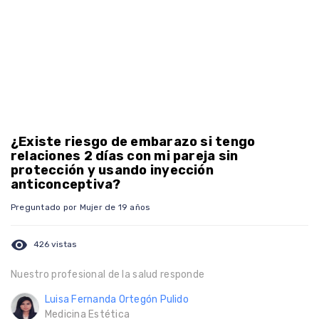
¿Existe riesgo de embarazo si tengo
relaciones 2 días con mi pareja sin
protección y usando inyección
anticonceptiva?
Preguntado por Mujer de 19 años
visibility
426 vistas
Nuestro profesional de la salud responde
Luisa Fernanda Ortegón Pulido
Medicina Estética