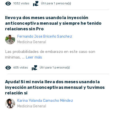
remove_red_eye
volunteer_activism
1032 vistas
Útil para 1 persona(s)
llevo ya dos meses usando la inyección
anticonceptiva mensual y siempre he tenido
relaciones sin Pro
Fernando Jose Briceño Sanchez
Medicina General
Las probabilidades de embarazo en este caso son
mínimas, ...
Leer más
remove_red_eye
volunteer_activism
605 vistas
Útil para 1 persona(s)
Ayuda! Si mi novia lleva dos meses usando la
inyección anticonceptivas mensual y tuvimos
relación si
Karina Yolanda Camacho Méndez
Medicina General