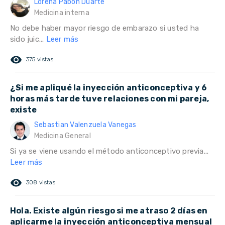
Lorena Pabón Duarte
Medicina interna
No debe haber mayor riesgo de embarazo si usted ha
sido juic...
Leer más
remove_red_eye
375 vistas
¿Si me apliqué la inyección anticonceptiva y 6
horas más tarde tuve relaciones con mi pareja,
existe
Sebastian Valenzuela Vanegas
Medicina General
Si ya se viene usando el método anticonceptivo previa...
Leer más
remove_red_eye
308 vistas
Hola. Existe algún riesgo si me atraso 2 días en
aplicarme la inyección anticonceptiva mensual