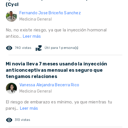
(Cycl
Fernando Jose Briceño Sanchez
Medicina General
No, no existe riesgo, ya que la inyección hormonal
antico...
Leer más
remove_red_eye
volunteer_activism
740 vistas
Útil para 1 persona(s)
Mi novia lleva 7 meses usando la inyección
anticonceptivas mensual es seguro que
tengamos relaciones
Vanessa Alejandra Becerra Rico
Medicina General
El riesgo de embarazo es mínimo, ya que mientras tu
parej...
Leer más
remove_red_eye
313 vistas