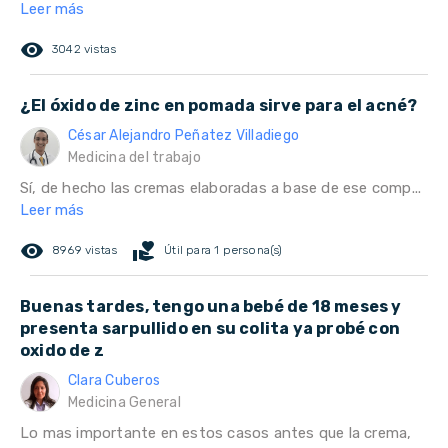
Leer más
remove_red_eye
3042 vistas
¿El óxido de zinc en pomada sirve para el acné?
César Alejandro Peñatez Villadiego
Medicina del trabajo
Sí, de hecho las cremas elaboradas a base de ese comp...
Leer más
remove_red_eye
volunteer_activism
8969 vistas
Útil para 1 persona(s)
Buenas tardes, tengo una bebé de 18 meses y
presenta sarpullido en su colita ya probé con
oxido de z
Clara Cuberos
Medicina General
Lo mas importante en estos casos antes que la crema,