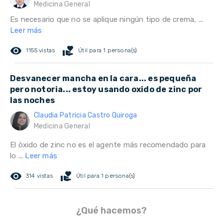
Medicina General
Es necesario que no se aplique ningún tipo de crema, ...
Leer más
remove_red_eye
volunteer_activism
1155 vistas
Útil para 1 persona(s)
Desvanecer mancha en la cara... es pequeña
pero notoria... estoy usando oxido de zinc por
las noches
Claudia Patricia Castro Quiroga
Medicina General
El òxido de zinc no es el agente más recomendado para
lo ...
Leer más
remove_red_eye
volunteer_activism
314 vistas
Útil para 1 persona(s)
¿Qué hacemos?