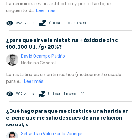
La neomicina es un antibiotico y por lo tanto, un
unguento d...
Leer más
remove_red_eye
volunteer_activism
3321 vistas
Útil para 2 persona(s)
¿para que sirve la nistatina + óxido de zinc
100.000 U.I. /g+20%?
David Ocampo Patiño
Medicina General
La nistatina es un antimicótico (medicamento usado
para e...
Leer más
remove_red_eye
volunteer_activism
907 vistas
Útil para 1 persona(s)
¿Qué hago para que me cicatrice una herida en
el pene que me salió después de una relación
sexual, s
Sebastian Valenzuela Vanegas