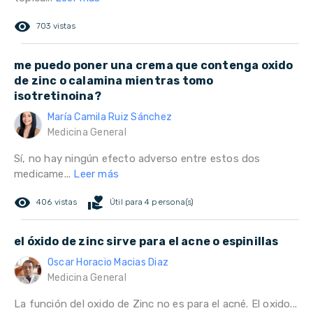
remove_red_eye
703 vistas
me puedo poner una crema que contenga oxido
de zinc o calamina mientras tomo
isotretinoina?
María Camila Ruiz Sánchez
Medicina General
Sí, no hay ningún efecto adverso entre estos dos
medicame...
Leer más
remove_red_eye
volunteer_activism
406 vistas
Útil para 4 persona(s)
el óxido de zinc sirve para el acne o espinillas
Oscar Horacio Macias Diaz
Medicina General
La función del oxido de Zinc no es para el acné. El oxido...