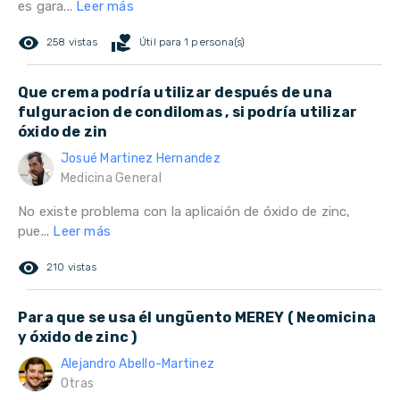
es gara...
Leer más
remove_red_eye
volunteer_activism
258 vistas
Útil para 1 persona(s)
Que crema podría utilizar después de una
fulguracion de condilomas , si podría utilizar
óxido de zin
Josué Martinez Hernandez
Medicina General
No existe problema con la aplicaión de óxido de zinc,
pue...
Leer más
remove_red_eye
210 vistas
Para que se usa él ungüento MEREY ( Neomicina
y óxido de zinc )
Alejandro Abello-Martinez
Otras