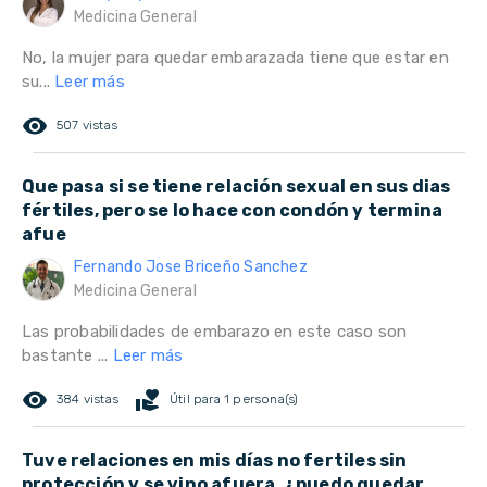
Medicina General
No, la mujer para quedar embarazada tiene que estar en
su...
Leer más
remove_red_eye
507 vistas
Que pasa si se tiene relación sexual en sus dias
fértiles, pero se lo hace con condón y termina
afue
Fernando Jose Briceño Sanchez
Medicina General
Las probabilidades de embarazo en este caso son
bastante ...
Leer más
remove_red_eye
volunteer_activism
384 vistas
Útil para 1 persona(s)
Tuve relaciones en mis días no fertiles sin
protección y se vino afuera, ¿puedo quedar