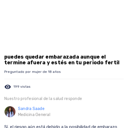
puedes quedar embarazada aunque el
termine afuera y estés en tu periodo fertil
Preguntado por mujer de 18 años
visibility
199 vistas
Nuestro profesional de la salud responde
Sandra Saade
Medicina General
Sí, el riesgo aún está debido a la posibilidad de embarazo