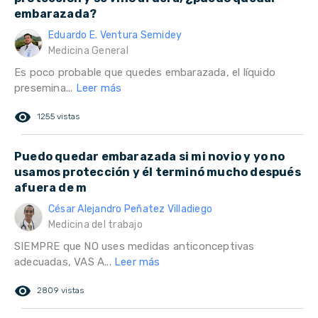
embarazada?
Eduardo E. Ventura Semidey
Medicina General
Es poco probable que quedes embarazada, el líquido
presemina...
Leer más
remove_red_eye
1255 vistas
Puedo quedar embarazada si mi novio y yo no
usamos protección y él terminó mucho después
afuera de m
César Alejandro Peñatez Villadiego
Medicina del trabajo
SIEMPRE que NO uses medidas anticonceptivas
adecuadas, VAS A...
Leer más
remove_red_eye
2809 vistas