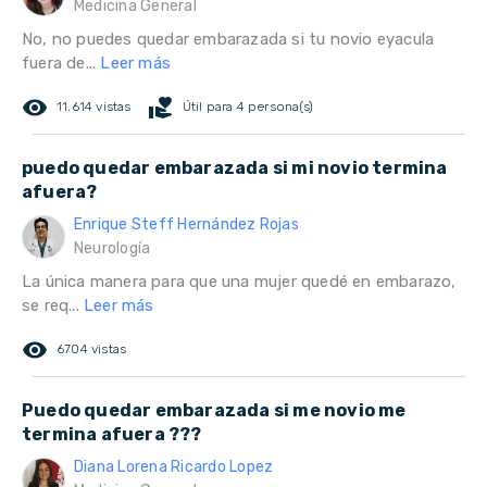
Medicina General
No, no puedes quedar embarazada si tu novio eyacula
fuera de...
Leer más
remove_red_eye
volunteer_activism
11.614 vistas
Útil para 4 persona(s)
puedo quedar embarazada si mi novio termina
afuera?
Enrique Steff Hernández Rojas
Neurología
La única manera para que una mujer quedé en embarazo,
se req...
Leer más
remove_red_eye
6704 vistas
Puedo quedar embarazada si me novio me
termina afuera ???
Diana Lorena Ricardo Lopez