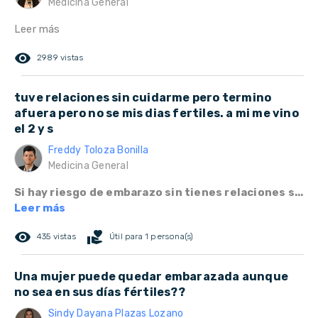
Medicina General
Leer más
remove_red_eye
2989 vistas
tuve relaciones sin cuidarme pero termino
afuera pero no se mis dias fertiles. a mi me vino
el 2 y s
Freddy Toloza Bonilla
Medicina General
Si hay riesgo de embarazo sin tienes relaciones s...
Leer más
remove_red_eye
volunteer_activism
435 vistas
Útil para 1 persona(s)
Una mujer puede quedar embarazada aunque
no sea en sus días fértiles??
Sindy Dayana Plazas Lozano