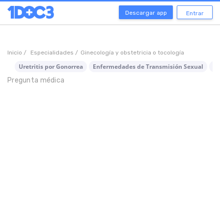
Descargar app
Entrar
Inicio /
Especialidades /
Ginecología y obstetricia o tocología
Uretritis por Gonorrea
Enfermedades de Transmisión Sexual
In
Pregunta médica