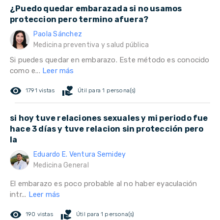
¿Puedo quedar embarazada si no usamos
proteccion pero termino afuera?
Paola Sánchez
Medicina preventiva y salud pública
Si puedes quedar en embarazo. Este método es conocido
como e...
Leer más
remove_red_eye
volunteer_activism
1791 vistas
Útil para 1 persona(s)
si hoy tuve relaciones sexuales y mi periodo fue
hace 3 días y tuve relacion sin protección pero
la
Eduardo E. Ventura Semidey
Medicina General
El embarazo es poco probable al no haber eyaculación
intr...
Leer más
remove_red_eye
volunteer_activism
190 vistas
Útil para 1 persona(s)