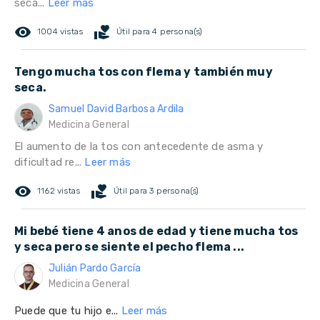
seca...
Leer más
remove_red_eye
volunteer_activism
1004 vistas
Útil para 4 persona(s)
Tengo mucha tos con flema y también muy
seca.
Samuel David Barbosa Ardila
Medicina General
El aumento de la tos con antecedente de asma y
dificultad re...
Leer más
remove_red_eye
volunteer_activism
1162 vistas
Útil para 3 persona(s)
Mi bebé tiene 4 anos de edad y tiene mucha tos
y seca pero se siente el pecho flema ...
Julián Pardo García
Medicina General
Puede que tu hijo e...
Leer más