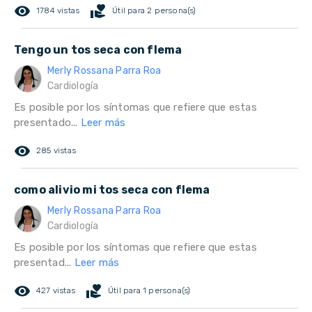
remove_red_eye
volunteer_activism
1784 vistas
Útil para 2 persona(s)
Tengo un tos seca con flema
Merly Rossana Parra Roa
Cardiología
Es posible por los síntomas que refiere que estas
presentado...
Leer más
remove_red_eye
285 vistas
como alivio mi tos seca con flema
Merly Rossana Parra Roa
Cardiología
Es posible por los síntomas que refiere que estas
presentad...
Leer más
remove_red_eye
volunteer_activism
427 vistas
Útil para 1 persona(s)