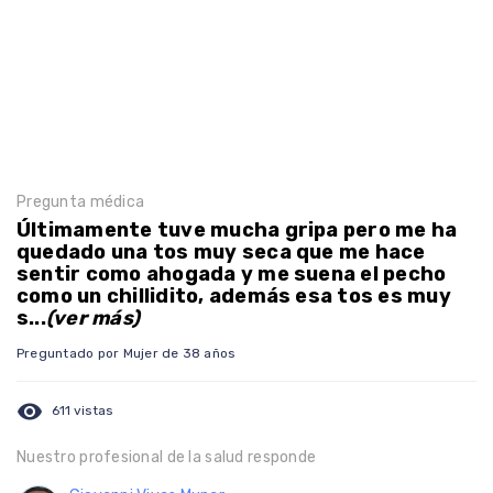
Pregunta médica
Últimamente tuve mucha gripa pero me ha
quedado una tos muy seca que me hace
sentir como ahogada y me suena el pecho
como un chillidito, además esa tos es muy
s...
(ver más)
Preguntado por Mujer de 38 años
visibility
611 vistas
Nuestro profesional de la salud responde