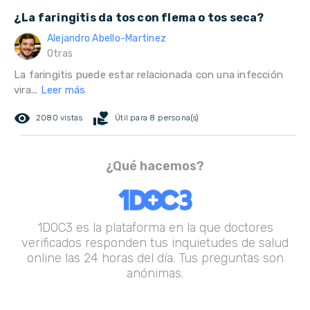
¿La faringitis da tos con flema o tos seca?
Alejandro Abello-Martinez
Otras
La faringitis puede estar relacionada con una infección
vira...
Leer más
remove_red_eye
volunteer_activism
2080 vistas
Útil para 8 persona(s)
¿Qué hacemos?
1DOC3 es la plataforma en la que doctores
verificados responden tus inquietudes de salud
online las 24 horas del día. Tus preguntas son
anónimas.