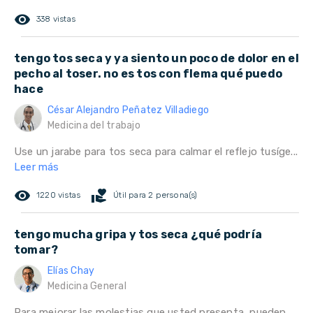
remove_red_eye
338 vistas
tengo tos seca y ya siento un poco de dolor en el
pecho al toser. no es tos con flema qué puedo
hace
César Alejandro Peñatez Villadiego
Medicina del trabajo
Use un jarabe para tos seca para calmar el reflejo tusíge...
Leer más
remove_red_eye
volunteer_activism
1220 vistas
Útil para 2 persona(s)
tengo mucha gripa y tos seca ¿qué podría
tomar?
Elías Chay
Medicina General
Para mejorar las molestias que usted presenta, pueden