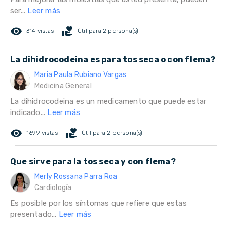
ser...
Leer más
remove_red_eye
volunteer_activism
314 vistas
Útil para 2 persona(s)
La dihidrocodeina es para tos seca o con flema?
Maria Paula Rubiano Vargas
Medicina General
La dihidrocodeina es un medicamento que puede estar
indicado...
Leer más
remove_red_eye
volunteer_activism
1699 vistas
Útil para 2 persona(s)
Que sirve para la tos seca y con flema?
Merly Rossana Parra Roa
Cardiología
Es posible por los síntomas que refiere que estas
presentado...
Leer más