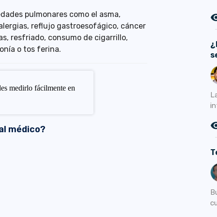
edades pulmonares como el asma,
remove_r
lergias, reflujo gastroesofágico, cáncer
s, resfriado, consumo de cigarrillo,
¿
ía o tos ferina.
s
es medirlo fácilmente en
L
in
remove_r
al médico?
T
B
cu