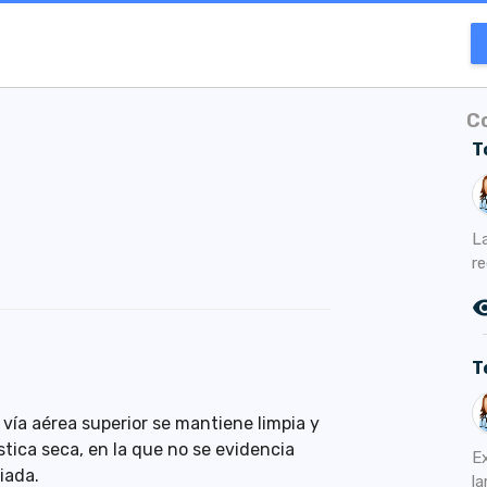
C
T
La
re
remove_r
T
 vía aérea superior se mantiene limpia y
stica seca, en la que no se evidencia
E
iada.
la