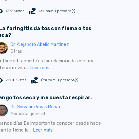
ed_eye
volunteer_activism
1395 vistas
Útil para 1 persona(s)
La faringitis da tos con flema o tos
eca?
Dr. Alejandro Abello Martinez
Otras
a faringitis puede estar relacionada con una
fección vira...
Leer más
ed_eye
volunteer_activism
2080 vistas
Útil para 8 persona(s)
engo tos seca y me cuesta respirar.
Dr. Giovanni Vivas Munar
Medicina general
uenos días Es importante conocer desde hace
anto tiene la...
Leer más