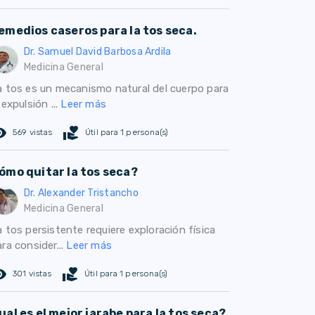
emedios caseros para la tos seca.
Dr. Samuel David Barbosa Ardila
Medicina General
a tos es un mecanismo natural del cuerpo para
 expulsión ...
Leer más
ed_eye
volunteer_activism
569 vistas
Útil para 1 persona(s)
ómo quitar la tos seca?
Dr. Alexander Tristancho
Medicina General
 tos persistente requiere exploración física
ra consider...
Leer más
ed_eye
volunteer_activism
301 vistas
Útil para 1 persona(s)
ual es el mejor jarabe para la tos seca?