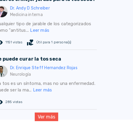
Dr. Andy D Schreiber
Medicina interna
alquier tipo de jarable de los categorizados
omo "antitus...
Leer más
ed_eye
volunteer_activism
1151 vistas
Útil para 1 persona(s)
e puede curar la tos seca
Dr. Enrique Steff Hernandez Rojas
Neurología
a tos es un síntoma, mas no una enfermedad.
ede ser la ma...
Leer más
ed_eye
285 vistas
Ver más