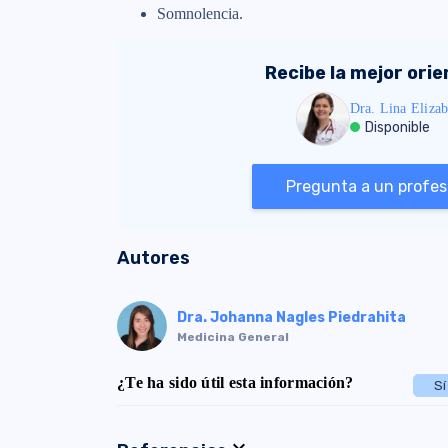
Somnolencia.
Recibe la mejor ori
Dra. Lina Elizab
Disponible
Pregunta a un profesi
Autores
Dra. Johanna Nagles Piedrahita
Medicina General
¿Te ha sido útil esta información?
Sí
expand_more