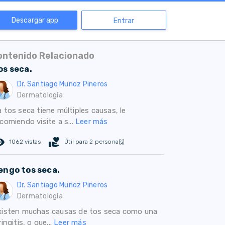
Descargar app
Entrar
ontenido Relacionado
os seca.
Dr. Santiago Munoz Pineros
Dermatología
 tos seca tiene múltiples causas, le
comiendo visite a s...
Leer más
ed_eye
volunteer_activism
1062 vistas
Útil para 2 persona(s)
engo tos seca.
Dr. Santiago Munoz Pineros
Dermatología
xisten muchas causas de tos seca como una
ringitis, o que...
Leer más