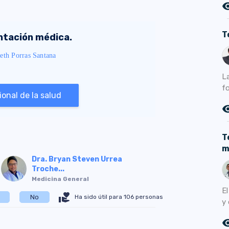
remove_r
T
entación médica.
eth Porras Santana
L
f
onal de la salud
remove_r
T
m
Dra. Bryan Steven Urrea
Troche...
Medicina General
E
volunteer_activism
Ha sido útil para 106 personas
No
y 
remove_r