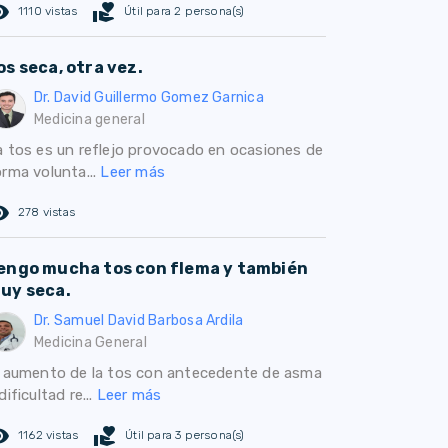
ed_eye
volunteer_activism
1110 vistas
Útil para 2 persona(s)
os seca, otra vez.
Dr. David Guillermo Gomez Garnica
Medicina general
a tos es un reflejo provocado en ocasiones de
orma volunta...
Leer más
ed_eye
278 vistas
engo mucha tos con flema y también
uy seca.
Dr. Samuel David Barbosa Ardila
Medicina General
l aumento de la tos con antecedente de asma
dificultad re...
Leer más
ed_eye
volunteer_activism
1162 vistas
Útil para 3 persona(s)