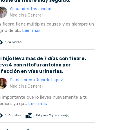
ños le da fiebre muy seguido.
Alexander Tristancho
Medicina General
a fiebre tiene múltiples causas y es siempre un
gno de al...
Leer más
ed_eye
234 vistas
i hijo lleva mas de 7 días con fiebre.
leva 4 con nitofurantoina por
nfección en vías urinarias.
Diana Lorena Ricardo Lopez
Medicina General
s importante que lo lleves nuevamente a tu
dico, ya qu...
Leer más
ed_eye
volunteer_activism
156 vistas
Útil para 2 persona(s)