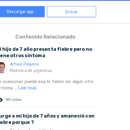
Descargar app
Entrar
Contenido Relacionado
i hijo de 7 año presenta fiebre pero no
iene otros sintoma
Arturo Polanco
Medicina de urgencias
n ocasiones puede existir fiebre sin algún otro
ntoma ...
Leer más
ed_eye
182 vistas
urge a mi hijo de 7 años y amaneció con
iebre porque ?