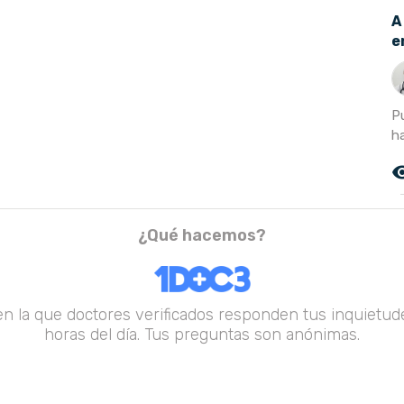
A
e
P
h
remove_r
¿Qué hacemos?
en la que doctores verificados responden tus inquietude
horas del día. Tus preguntas son anónimas.