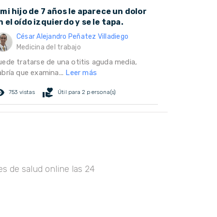
 mi hijo de 7 años le aparece un dolor
n el oído izquierdo y se le tapa.
César Alejandro Peñatez Villadiego
Medicina del trabajo
uede tratarse de una otitis aguda media,
abría que examina...
Leer más
ed_eye
volunteer_activism
753 vistas
Útil para 2 persona(s)
s de salud online las 24