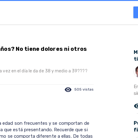
 años? No tiene dolores ni otros
M
t
una vez en el día le da de 38 y medio a 39????
E
visibility
505 vistas
sí
remove_r
P
 esa edad son frecuentes y se comportan de
f
la que está presentando. Recuerde que si
o se comporta diferente a ellas. De todas