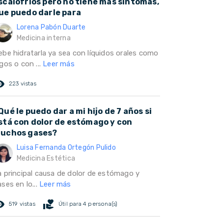
scalofrios pero no tiene mas síntomas,
ue puedo darle para
Lorena Pabón Duarte
Medicina interna
ebe hidratarla ya sea con líquidos orales como
gos o con ...
Leer más
ed_eye
223 vistas
Qué le puedo dar a mi hijo de 7 años si
stá con dolor de estómago y con
uchos gases?
Luisa Fernanda Ortegón Pulido
Medicina Estética
a principal causa de dolor de estómago y
ses en lo...
Leer más
ed_eye
volunteer_activism
519 vistas
Útil para 4 persona(s)