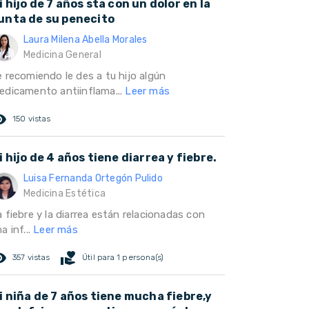
i hijo de 7 años sta con un dolor en la
unta de su penecito
Laura Milena Abella Morales
Medicina General
e recomiendo le des a tu hijo algún
edicamento antiinflama...
Leer más
ed_eye
150 vistas
i hijo de 4 años tiene diarrea y fiebre.
Luisa Fernanda Ortegón Pulido
Medicina Estética
 fiebre y la diarrea están relacionadas con
a inf...
Leer más
ed_eye
volunteer_activism
357 vistas
Útil para 1 persona(s)
i niña de 7 años tiene mucha fiebre,y