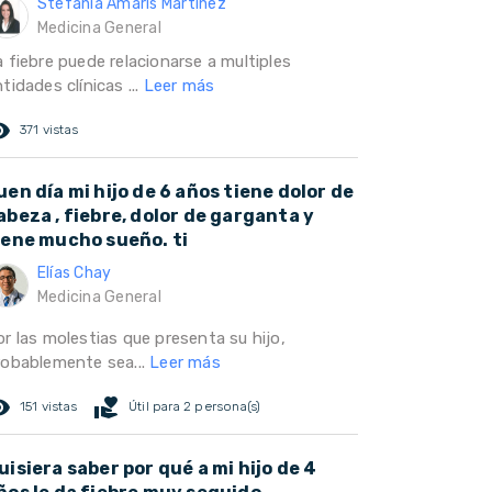
Stefania Amarís Martínez
Medicina General
 fiebre puede relacionarse a multiples
tidades clínicas ...
Leer más
ed_eye
371 vistas
uen día mi hijo de 6 años tiene dolor de
abeza , fiebre, dolor de garganta y
iene mucho sueño. ti
Elías Chay
Medicina General
or las molestias que presenta su hijo,
robablemente sea...
Leer más
ed_eye
volunteer_activism
151 vistas
Útil para 2 persona(s)
uisiera saber por qué a mi hijo de 4