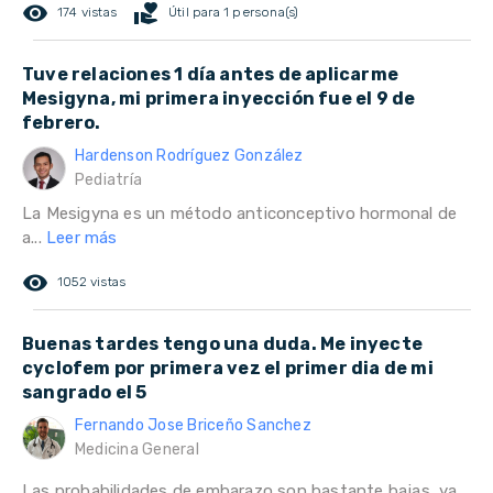
remove_red_eye
volunteer_activism
174 vistas
Útil para 1 persona(s)
Tuve relaciones 1 día antes de aplicarme
Mesigyna, mi primera inyección fue el 9 de
febrero.
Hardenson Rodríguez González
Pediatría
La Mesigyna es un método anticonceptivo hormonal de
a...
Leer más
remove_red_eye
1052 vistas
Buenas tardes tengo una duda. Me inyecte
cyclofem por primera vez el primer dia de mi
sangrado el 5
Fernando Jose Briceño Sanchez
Medicina General
Las probabilidades de embarazo son bastante bajas, ya