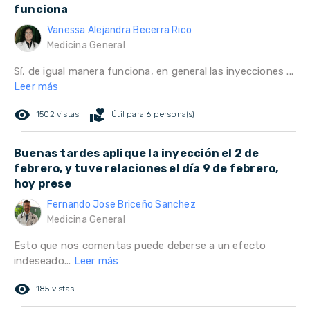
funciona
Vanessa Alejandra Becerra Rico
Medicina General
Sí, de igual manera funciona, en general las inyecciones ...
Leer más
remove_red_eye
volunteer_activism
1502 vistas
Útil para 6 persona(s)
Buenas tardes aplique la inyección el 2 de
febrero, y tuve relaciones el día 9 de febrero,
hoy prese
Fernando Jose Briceño Sanchez
Medicina General
Esto que nos comentas puede deberse a un efecto
indeseado...
Leer más
remove_red_eye
185 vistas