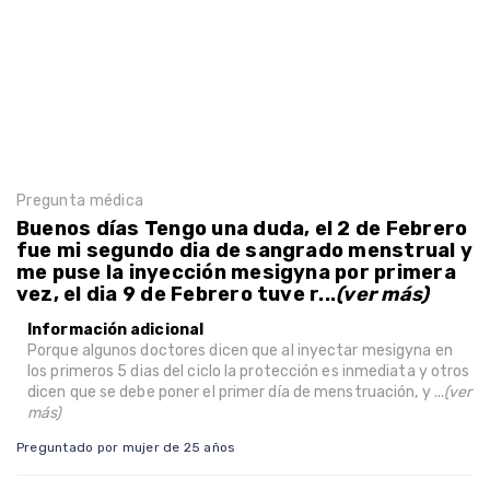
Pregunta médica
Buenos días Tengo una duda, el 2 de Febrero
fue mi segundo dia de sangrado menstrual y
me puse la inyección mesigyna por primera
vez, el dia 9 de Febrero tuve r...
(ver más)
Información adicional
Porque algunos doctores dicen que al inyectar mesigyna en
los primeros 5 dias del ciclo la protección es inmediata y otros
dicen que se debe poner el primer día de menstruación, y ...
(ver
más)
Preguntado por mujer de 25 años