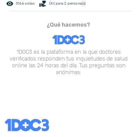
remove_red_eye
volunteer_activism
3166 vistas
Útil para 2 persona(s)
¿Qué hacemos?
1DOC3 es la plataforma en la que doctores
verificados responden tus inquietudes de salud
online las 24 horas del día. Tus preguntas son
anónimas.