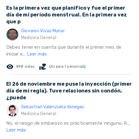
Es la primera vez que planifico y fue el primer
día de mi periodo menstrual. En la primera vez
que p
Giovanni Vivas Munar
Medicina General
Debes tener en cuenta que durante el primer mes de
iniciar e...
Leer más
remove_red_eye
volunteer_activism
898 vistas
Útil para 1 persona(s)
El 26 de noviembre me puse la inyección (primer
día de mi regla). Tuve relaciones sin condón,
¿puede
Sebastian Valenzuela Vanegas
Medicina General
No, el riesgo de embarazo es prácticamente ninguno. R...
Leer más