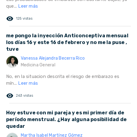
que...
Leer más
remove_red_eye
125 vistas
me pongo la inyección Anticonceptiva mensual
los días 16 y este 16 de febrero y no me la puse ,
tuve
Vanessa Alejandra Becerra Rico
Medicina General
No, en la situacion descrita el riesgo de embarazo es
mín...
Leer más
remove_red_eye
263 vistas
Hoy estuve con mi pareja y es mi primer día de
período menstrual. ¿Hay alguna posibilidad de
quedar
Martha Isabel Martínez Gómez