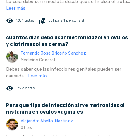
La cura debe ser inmediata desde que se finaliza el trata...
Leer más
remove_red_eye
volunteer_activism
1381 vistas
Útil para 1 persona(s)
cuantos dias debo usar metronidazol en ovulos
y clotrimazol en cerma?
Fernando Jose Briceño Sanchez
Medicina General
Debes saber que las infecciones genitales pueden ser
causada...
Leer más
remove_red_eye
1622 vistas
Para que tipo de infección sirve metronidazol
nistanina en óvulos vaginales
Alejandro Abello-Martinez
Otras