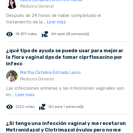
Medicina General
Después de 24 horas de haber completado el
tratamiento de la...
Leer más
remove_red_eye
volunteer_activism
18.307 vistas
Útil para 28 persona(s)
¿qué tipo de ayuda se puede usar para mejorar
la flora vaginal dps de tomar ciprfloxacino por
infecc
Martha Catalina Estrada Lasso
Medicina General
Las infecciones urinarias y las infecciones vaginales son
en...
Leer más
remove_red_eye
volunteer_activism
2222 vistas
Útil para 1 persona(s)
¿Si tengo una infección vaginal y me recetaron
Metronidazol y Clotrimazol óvulos pero no me