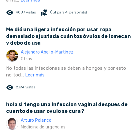
ante...
Leer más
remove_red_eye
volunteer_activism
4087 vistas
Útil para 4 persona(s)
Me dió una ligera infección por usar ropa
demasiado ajustada cuántos óvulos de lomecan
v debo de usa
Alejandro Abello-Martinez
Otras
No todas las infecciones se deben a hongos y por esto
no tod...
Leer más
remove_red_eye
2394 vistas
hola si tengo una infeccion vaginal despues de
cuanto de usar ovulo se cura?
Arturo Polanco
Medicina de urgencias