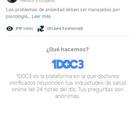
Médico y cirujano
Los problemas de ansiedad deben ser manejados por
psicología...
Leer más
remove_red_eye
volunteer_activism
818 vistas
Útil para 3 persona(s)
¿Qué hacemos?
1DOC3 es la plataforma en la que doctores
verificados responden tus inquietudes de salud
online las 24 horas del día. Tus preguntas son
anónimas.