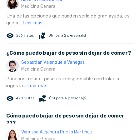
Medicina General
Una de las opciones que pueden serle de gran ayuda, es
que a...
Leer más
remove_red_eye
volunteer_activism
256 vistas
Útil para 2 persona(s)
¿Cómo puedo bajar de peso sin dejar de comer?
Sebastian Valenzuela Vanegas
Medicina General
Para controlar el peso es indispensable controlar la
ingesta...
Leer más
remove_red_eye
volunteer_activism
420 vistas
Útil para 4 persona(s)
Cómo puedo bajar de peso sin dejar de comer
???
Vanessa Alejandra Prieto Martinez
Medicina General