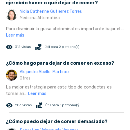
ejercicio hacer o qué dejar de comer?
Nidia Catherine Gutierrez Torres
Medicina Alternativa
Para disminuir la grasa abdominal es importante bajar el ...
Leer más
remove_red_eye
volunteer_activism
312 vistas
Útil para 2 persona(s)
¿Cómo hago para dejar de comer en exceso?
Alejandro Abello-Martinez
Otras
La mejor estrategia para este tipo de conductas es
tomar ali...
Leer más
remove_red_eye
volunteer_activism
283 vistas
Útil para 1 persona(s)
¿Cómo puedo dejar de comer demasiado?