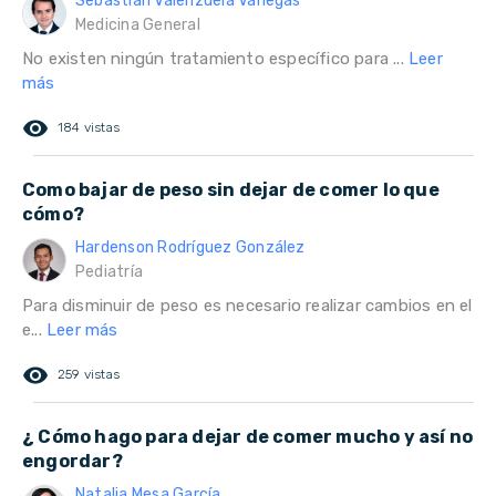
Sebastian Valenzuela Vanegas
Medicina General
No existen ningún tratamiento específico para ...
Leer
más
remove_red_eye
184 vistas
Como bajar de peso sin dejar de comer lo que
cómo?
Hardenson Rodríguez González
Pediatría
Para disminuir de peso es necesario realizar cambios en el
e...
Leer más
remove_red_eye
259 vistas
¿ Cómo hago para dejar de comer mucho y así no
engordar?
Natalia Mesa García