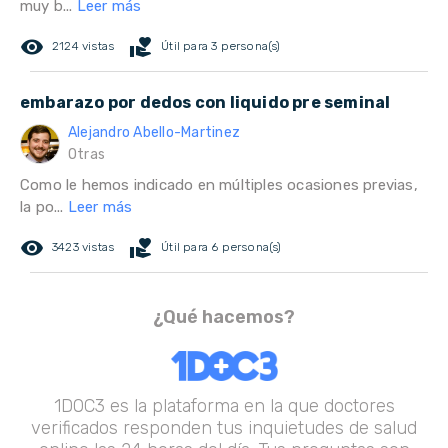
muy b...
Leer más
remove_red_eye
volunteer_activism
2124 vistas
Útil para 3 persona(s)
embarazo por dedos con liquido pre seminal
Alejandro Abello-Martinez
Otras
Como le hemos indicado en múltiples ocasiones previas,
la po...
Leer más
remove_red_eye
volunteer_activism
3423 vistas
Útil para 6 persona(s)
¿Qué hacemos?
1DOC3 es la plataforma en la que doctores
verificados responden tus inquietudes de salud