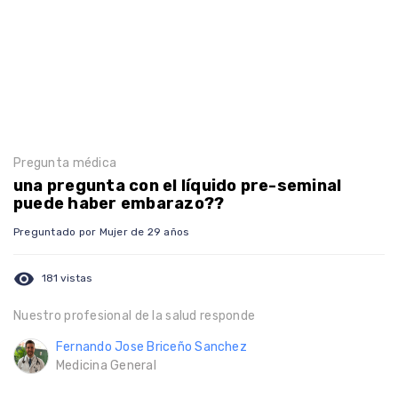
Pregunta médica
una pregunta con el líquido pre-seminal
puede haber embarazo??
Preguntado por Mujer de 29 años
visibility
181 vistas
Nuestro profesional de la salud responde
Fernando Jose Briceño Sanchez
Medicina General