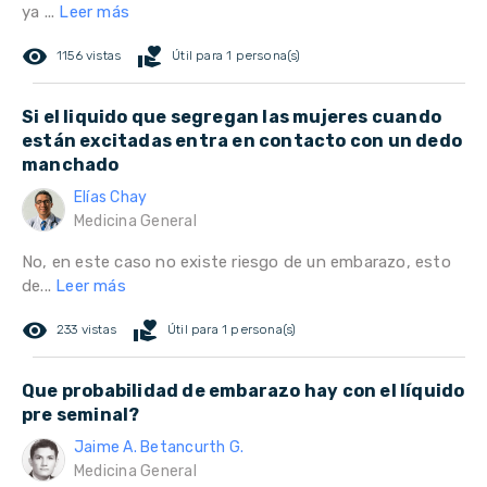
ya ...
Leer más
remove_red_eye
volunteer_activism
1156 vistas
Útil para 1 persona(s)
Si el liquido que segregan las mujeres cuando
están excitadas entra en contacto con un dedo
manchado
Elías Chay
Medicina General
No, en este caso no existe riesgo de un embarazo, esto
de...
Leer más
remove_red_eye
volunteer_activism
233 vistas
Útil para 1 persona(s)
Que probabilidad de embarazo hay con el líquido
pre seminal?
Jaime A. Betancurth G.
Medicina General