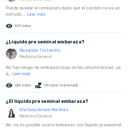
Puede quedar en embarazo dado que el condón no es un
método ...
Leer más
remove_red_eye
923 vistas
¿Liquido pre seminal embaraza?
Alexander Tristancho
Medicina General
No hay riesgo de embarazo bajo estas circunstancias ,ya
q...
Leer más
remove_red_eye
volunteer_activism
656 vistas
Útil para 1 persona(s)
¿El liquido pre seminal embaraza?
Stefania Amarís Martínez
Medicina General
No, no es posible ocurra embarazo con líquido preseminal