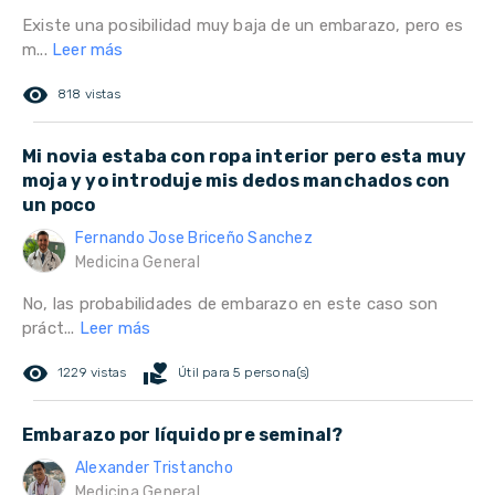
Existe una posibilidad muy baja de un embarazo, pero es
m...
Leer más
remove_red_eye
818 vistas
Mi novia estaba con ropa interior pero esta muy
moja y yo introduje mis dedos manchados con
un poco
Fernando Jose Briceño Sanchez
Medicina General
No, las probabilidades de embarazo en este caso son
práct...
Leer más
remove_red_eye
volunteer_activism
1229 vistas
Útil para 5 persona(s)
Embarazo por líquido pre seminal?
Alexander Tristancho
Medicina General