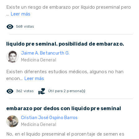
Existe un riesgo de embarazo por líquido preseminal pero
...
Leer más
remove_red_eye
568 vistas
liquido pre seminal. posibilidad de embarazo.
Jaime A. Betancurth G.
Medicina General
Existen diferentes estudios médicos, algunos no han
encon...
Leer más
remove_red_eye
volunteer_activism
362 vistas
Útil para 2 persona(s)
embarazo por dedos con liquido pre seminal
Cristian José Ospino Barros
Medicina General
No, en el liquido preseminal el porcentaje de semen es