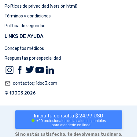
Políticas de privacidad (versión html)
Términos y condiciones
Política de seguridad
LINKS DE AYUDA
Conceptos médicos
Respuestas por especialidad
mail_outline
contacto@1doc3.com
© 1DOC3 2026
Inicia tu consulta $ 24,99 USD
+20 profesionales de la salud disponibles
para atenderte en línea
Si no estás satisfecho, te devolvemos tu dinero.