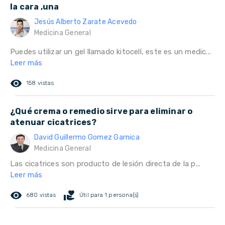
la cara ,una
Jesús Alberto Zarate Acevedo
Medicina General
Puedes utilizar un gel llamado kitocell, este es un medic...
Leer más
remove_red_eye
158 vistas
¿Qué crema o remedio sirve para eliminar o
atenuar cicatrices?
David Guillermo Gomez Garnica
Medicina General
Las cicatrices son producto de lesión directa de la p...
Leer más
remove_red_eye
volunteer_activism
680 vistas
Útil para 1 persona(s)