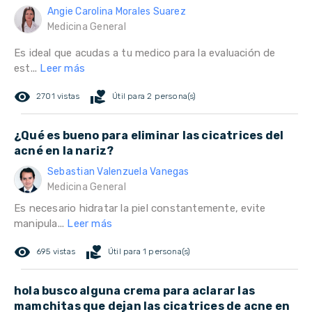
Angie Carolina Morales Suarez
Medicina General
Es ideal que acudas a tu medico para la evaluación de
est...
Leer más
remove_red_eye
volunteer_activism
2701 vistas
Útil para 2 persona(s)
¿Qué es bueno para eliminar las cicatrices del
acné en la nariz?
Sebastian Valenzuela Vanegas
Medicina General
Es necesario hidratar la piel constantemente, evite
manipula...
Leer más
remove_red_eye
volunteer_activism
695 vistas
Útil para 1 persona(s)
hola busco alguna crema para aclarar las
mamchitas que dejan las cicatrices de acne en