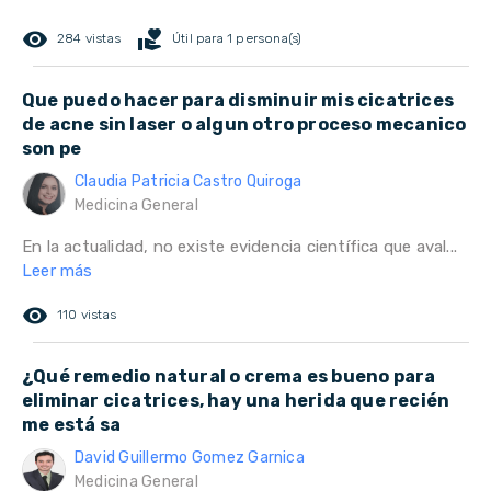
remove_red_eye
volunteer_activism
284 vistas
Útil para 1 persona(s)
Que puedo hacer para disminuir mis cicatrices
de acne sin laser o algun otro proceso mecanico
son pe
Claudia Patricia Castro Quiroga
Medicina General
En la actualidad, no existe evidencia científica que aval...
Leer más
remove_red_eye
110 vistas
¿Qué remedio natural o crema es bueno para
eliminar cicatrices, hay una herida que recién
me está sa
David Guillermo Gomez Garnica
Medicina General