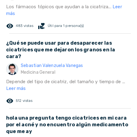
Los fármacos tópicos que ayudan a la cicatriza...
Leer
más
remove_red_eye
volunteer_activism
483 vistas
Útil para 1 persona(s)
¿Qué se puede usar para desaparecer las
cicatrices que me dejaron los granos en la
cara?
Sebastian Valenzuela Vanegas
Medicina General
Depende del tipo de cicatriz, del tamaño y tiempo de ...
Leer más
remove_red_eye
512 vistas
hola una pregunta tengo cicatrices en mi cara
por el acné y no encuentro algún medicamento
que me ay