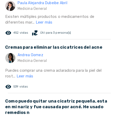
Paula Alejandra Dubeibe Abril
Medicina General
Existen múltiples productos o medicamentos de
diferentes mar...
Leer más
remove_red_eye
volunteer_activism
452 vistas
Útil para 3 persona(s)
Cremas para eliminar las cicatrices del acne
Andrea Gomez
Medicina General
Puedes comprar una crema aclaradora para la piel del
rost...
Leer más
remove_red_eye
539 vistas
Como puedo quitar una cicatriz pequeña, esta
en mi nariz y fue causada por acné. He usado
remedios n